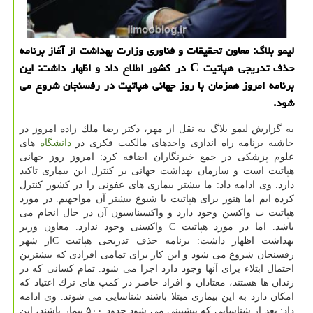
لیمو بلاگ: معاون تحقیقات و فناوری وزارت بهداشت از آغاز برنامه
حذف تدریجی هپاتیت C در كشور اطلاع داد و اظهار داشت: این
برنامه امروز همزمان با روز جهانی هپاتیت در رفسنجان شروع می
شود.
به گزارش لیمو بلاگ به نقل از مهر، دكتر رضا ملك زاده امروز در
حاشیه برنامه راه اندازی واحدهای مالكیت فكری در
دانشگاه
های
علوم پزشكی در جمع خبرنگاران اضافه كرد: امروز روز جهانی
هپاتیت است و سازمان بهداشت جهانی بر كنترل این بیماری تاكید
دارد. وی ادامه داد: ما بیشتر بیماری های عفونی را در كشور كنترل
كرده ایم اما هنوز برای هپاتیت با شیوع بیشتر آن مواجهیم. در مورد
هپاتیت ب واكسن وجود دارد و واكسیناسیون آن در حال انجام می
باشد. اما در مورد هپاتیت C واكسنی وجود ندارد. معاون وزیر
بهداشت اظهار داشت: برنامه حذف تدریجی هپاتیت Cاز شهر
رفسنجان شروع می شود و این كار برای تمامی افرادی كه بیشترین
احتمال ابتلاء برای آنها وجود دارد اجرا می شود. تمام كسانی كه در
زندان ها هستند، معتادان و افراد حاضر در كمپ های ترك اعتیاد كه
امكان دارد به این بیماری مبتلا باشند شناسایی می شوند. وی ادامه
داد: بعد از شناسایی كه پیشبینی می شود حدود ۵۰۰ بیمار باشند، این