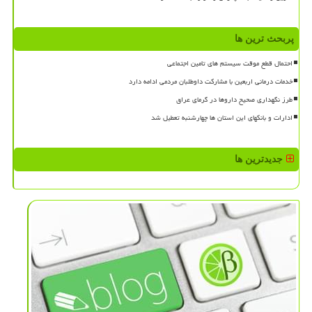
پربحث ترین ها
احتمال قطع موقت سیستم های تامین اجتماعی
خدمات درمانی اربعین با مشارکت داوطلبان مردمی ادامه دارد
طرز نگهداری صحیح داروها در گرمای عراق
ادارات و بانکهای این استان ها چهارشنبه تعطیل شد
جدیدترین ها