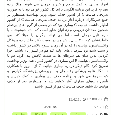
افراد مجانی به كمك مردم و خیرین درمان می شوند. ملك زاده
تصریح كرد: این برنامه الگویی برای كل كشور خواهد بود تا به صورت
تدریجی هپاتیت C از كشور حذف شود. وزیر بهداشت همینطور در
جمع خبرنگاران درباره آغاز برنامه حذف تدریجی هپاتیت C از كشور
اظهار داشت: هپاتیت C بیماری بود كه در بعضی از گروه های پرخطر
همچون معتادان تزریقی و زندانیان شایع است كه البته خوشبختانه با
دارو قابل درمان است اما می تواند دیگران را مبتلا كند. وی
خاطرنشان كرد: ۳۰ سال پیش من در معیت دكتر ملك زاده پروتكل
واكسیناسیون هپاتیت را كه در آن زمان شیوع بالایی در كشور داشت
و سبب شده بود سرطان های اولیه كبد هم در كشور بالا باشد، اجرا
كردیم. بدین سان هم سرطان ها به شدت كاهش پیدا كرد، هم با
واكسیناسیون هپاتیت B این بیماری در كشور كنترل شد. وزیر بهداشت
تصریح كرد: گام دیگر درباره بیماری هپاتیت C از امروز با همكاری
دانشگاه علوم پزشكی رفسنجان و سرپرستی پژوهشگاه گوارش و
كبد شروع می شود و برنامه حذف این بیماری به كمك خیرین و
تأمین داروهای بیماران آغاز خواهد شد و امیدواریم بعد از حذف
هپاتیت B، شاهد حذف هپاتیت C هم از كشور باشیم.
1398/05/06
13:42:15
4591
/ 5
5.0
تگهای خبر:
پزشكی
,
پژوهش
,
دانشگاه
,
فناوری