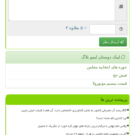
= ۵ بعلاوه ۳
ارسال نظر
لینک دوستان لیمو بلاگ
حوزه های انتخابیه مجلس
فیش حج
قیمت بیسیم موتورولا
پربیننده ترین ها
85درصد آب مصرفی کشور به بخش کشاورزی اختصاص دارد، آن هم با قیمت خیلی پایین
چرا کدئین کم شده است؟
وقتی جام جهانی با مرگبارترین زلزله های جهان گره خورد از مکزیک تا منجیل
آخرین وضعیت جاده چالوس و هراز، جمعه ۲۹ خرداد