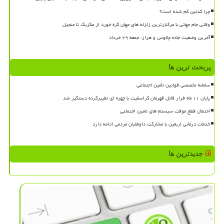
چرا کدئین کم شده است؟
وقتی جام جهانی با مرگبارترین زلزله های جهان گره خورد از مکزیک تا منجیل
آخرین وضعیت جاده چالوس و هراز، جمعه ۲۹ خرداد
پربحث ترین ها
سامانه تخصصی قوانین تأمین اجتماعی
پایان ۱۱ ماه فرار قاتل قهرمان کراسفیت با چهره ای تغییرکرده دستگیر شد
احتمال قطع موقت سیستم های تامین اجتماعی
خدمات درمانی اربعین با مشارکت داوطلبان مردمی ادامه دارد
جدیدترین ها