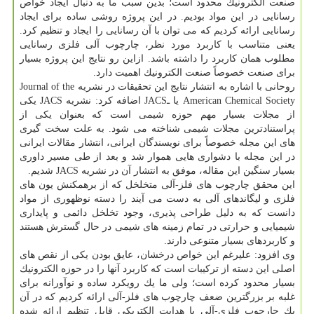
صنعت الكترونیك محدود است؛ بدین سبب ما به دنبال ایجاد خواص
رسانایی در این مواد بودیم. در این پروژه روشی ساده برای ایجاد
رسانایی ارائه كردیم كه می توان با آن رسانایی را ایجاد و تنظیم كرد.
یعنی متناسب با كاربرد مورد نظر، چارچوب آلی فلزی رسانایی
مطلوب همان كاربرد را داشته باشد. ازاین رو نتایج این پروژه بسیار
برای صنعت خصوصاً صنعت الكترونیك اهمیت دارد.
روحانی با اشاره به انتشار نتایج این تحقیقات در نشریه Journal of the
American Chemical Society یا ـJACS اضافه كرد: نشریه JACS یكی
از مجلات بسیار مهم حوزه شیمی است كه بعنوان یكی از
پراستنادترین مجلات شیمی شناخته می شود. به علت سخت گیری
های این مجله خصوصاً برای نویسندگان ایرانی، انتشار مقالات ایرانی
در این مجله با دشواری هایی هموار شد و بعد از طی مسیر داوری
بسیار سنگین این مقاله، موفق به انتشار آن در نشریه JACS شدیم.
این محقق چارچوب های فلز-آلی متخلخل كه از برهمكنش یون های
فلزی و لیگاندهای آلی به دست می آیند را دسته نوظهوری از مواد
دانست كه به دلیل طراحی پذیری، وجود تخلخل دائمی و پایداری
شیمیایی و حرارتی در تمام زمینه های شیمی در حال گسترش هستند
و كاربردهای بسیار متنوعی دارند.
وی افزود: علیرغم این خواص درخشان، عایق بودن یكی از نقص های
اصلی این دسته از تركیبات است كه كاربرد آنها را در حوزه الكترونیك
بسیار محدود كرده است؛ ولی ما یك رویكرد ساده و نوآورانه برای
غلبه بر بزرگترین ضعف چارچوب های فلز-آلی ارائه كردیم كه در آن
یك چارچوب فلزی-آلی با هدایت الكتریكی قابل تنظیم ارائه شده