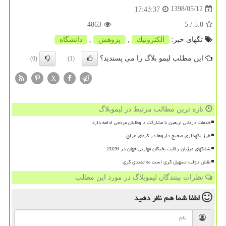
1398/05/12
17:43:37
4863
/ 5
5.0
تگهای خبر:
الكترونیك
,
پژوهش
,
دانشگاه
این مطلب لیمو بلاگ را می پسندید؟
(0)
(1)
X
تازه ترین مطالب مرتبط در لیموبلاگ
خدمات درمانی اربعین با مشارکت داوطلبان مردمی ادامه دارد
طرز نگهداری صحیح داروها در گرمای عراق
شانگهای میزبان رقابت نخبگان مهارتی جهان در 2026
نقش دولت تسهیل گری است نه تصدی گری
نظرات بینندگان لیموبلاگ در مورد این مطلب
لطفا شما هم
نظر دهید