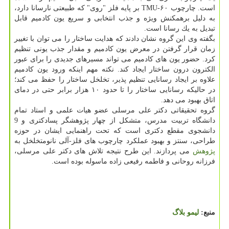
است. چارچوب TMU-۶۰ بر پایه فلز "روی" كه طبیعتی نارسانا دارد،
به دلیل برهمكنش ویژه و جذب انتخابی و سریع یون كادمیم قابل
تبدیل به یك رسانا است.
بگفته وی این گروه نشان دادند كه هدایت ساختار را می توان با تغییر
زمان قرار گرفتن در معرض یون كادمیم و مقدار جذب یونی تنظیم
كرد. حضور یون های كادمیم می تواند مسیرهای جدیدی را برای عبور
الكترون درون ساختار ایجاد كند. نكته مهم اینكه ورود یون كادمیم
علاوه بر ایجاد رسانایی تنظیم پذیر، تخلخل ساختار را حفظ می كند؛
در حالیكه رسانایی ساختار را تا حدود ۱۰ هزار برابر حتی در دمای
اتاق بهبود می دهد.
گروه تحقیقاتی دكتر علی مرسلی عضو هیات علمی و استاد تمام
دانشگاه تربیت مدرس، متشكل از چهار پژوهشگر پسادكتری و 9
دانشجوی مقطع دكتری است كه تحت راهنمایی ایشان در حوزه
طراحی، سنتز و بهبود عملكرد چارچوب های فلز-آلی نانومتخلخل به
پژوهش
می پردازند. این طرح نتیجه تلاش های دكتر علی مرسلی،
فرزانه روحانی و فاطمه رفیعی زاده ماسوله بوده است.
منبع:
لیمو بلاگ