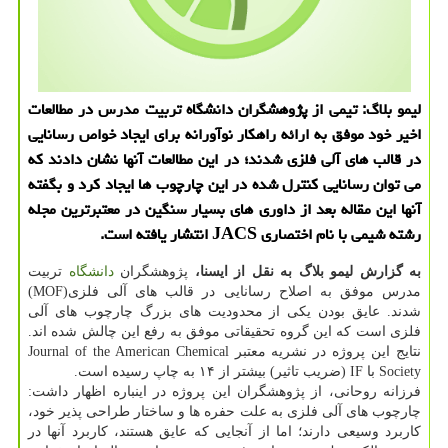
لیمو بلاگ: تیمی از پژوهشگران دانشگاه تربیت مدرس در مطالعات
اخیر خود موفق به ارائه راهكار نوآورانه برای ایجاد خواص رسانایی
در قالب های آلی فلزی شدند؛ در این مطالعات آنها نشان دادند كه
می توان رسانایی كنترل شده در این چارچوب ها ایجاد كرد و بگفته
آنها این مقاله بعد از داوری های بسیار سنگین در معتبرترین مجله
رشته شیمی با نام اختصاری JACS انتشار یافته است.
به گزارش لیمو بلاگ به نقل از ایسنا،
پژوهشگران
دانشگاه
تربیت
مدرس موفق به اصلاح رسانایی در قالب های آلی فلزی(MOF)
شدند. عایق بودن یكی از محدودیت های بزرگ چارچوب های آلی
فلزی است كه این گروه تحقیقاتی موفق به رفع این چالش شده اند.
نتایج این پروژه در نشریه معتبر Journal of the American Chemical
Society با IF (ضریب تاثیر) بیشتر از ۱۴ به چاپ رسیده است.
فرزانه روحانی، از پژوهشگران این پروژه در اینباره اظهار داشت:
چارچوب های آلی فلزی به علت حفره ها و ساختار طراحی پذیر خود،
كاربرد وسیعی دارند؛ اما از آنجایی كه عایق هستند، كاربرد آنها در