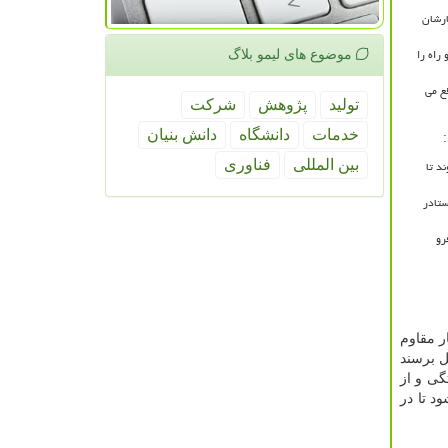
ارشان
راه را
موضوع های لیمو بلاگ
ع می
تولید
پژوهش
شركت
خدمات
دانشگاه
دانش بنیان
د تا
بین المللی
فناوری
ستادر
رو
ر مقاوم
ل برسند
گی و از
د تا در