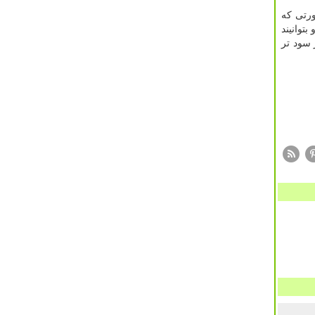
رتی که
توانیند
 سود تر