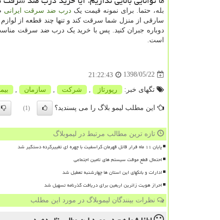
ما توانایی بالایی نداریم، آیا خرید درب ضد سرقت
بله، حتما. برای نمونه قیمت یک
درب ضد سرقت ایرانی
ضد
سارقی از منزل شما سرقت کند و تنها چند قطعه از لوازم را
دوباره جبران کنید. پس با خرید یک درب ضد سرقت مناسب نه
است.
1398/05/22
21:22:43
تگهای خبر:
رپورتاژ
,
شركت
,
سازمان
,
بیم
این مطلب لیمو بلاگ را می پسندید؟
(1)
تازه ترین مطالب مرتبط در لیموبلاگ
پایان ۱۱ ماه فرار قاتل قهرمان کراسفیت با چهره ای تغییرکرده دستگیر شد
احتمال قطع موقت سیستم های تامین اجتماعی
ادارات و بانکهای این استان ها چهارشنبه تعطیل شد
احراز هویت زائرین اربعین برای دریافت گذرنامه تسهیل شد
نظرات بینندگان لیموبلاگ در مورد این مطلب