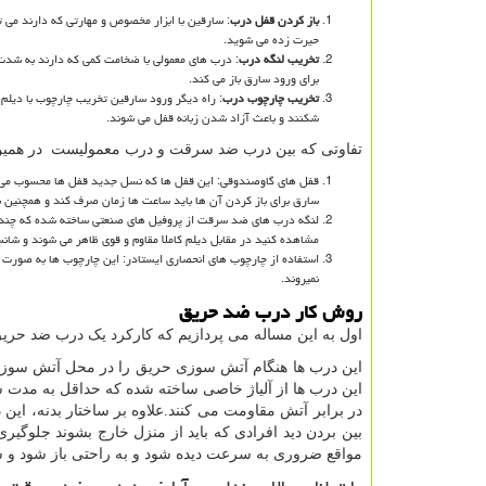
باز کردن قفل درب
: سارقین با ابزار مخصوص و مهارتی که دارند می ت
حیرت زده می شوید.
تخریب لنگه درب
: درب های معمولی با ضخامت کمی که دارند به شدت 
برای ورود سارق باز می کند.
تخریب چارچوب درب
: راه دیگر ورود سارقین تخریب چارچوب با دیلم
شکنند و باعث آزاد شدن زبانه قفل می شوند.
تفاوتی که بین درب ضد سرقت و درب معمولیست در همین مو
قفل های گاوصندوقی: این قفل ها که نسل جدید قفل ها محسوب می
سارق برای باز کردن آن ها باید ساعت ها زمان صرف کند و همچنین به ا
لنگه درب های ضد سرقت از پروفیل های صنعتی ساخته شده که چندین 
مشاهده کنید در مقابل دیلم کاملا مقاوم و قوی ظاهر می شوند و شانس
استفاده از چارچوب های انحصاری ایستادر: این چارچوب ها به صورت د
نمیروند.
روش کار درب ضد حریق
اول به این مساله می پردازیم که کارکرد یک درب ضد ح
این درب ها هنگام آتش سوزی حریق را در محل آتش سوزی مها
این درب ها از آلیاژ خاصی ساخته شده که حداقل به مدت
در برابر آتش مقاومت می کنند.علاوه بر ساختار بدنه، این 
بین بردن دید افرادی که باید از منزل خارج بشوند جلوگ
مواقع ضروری به سرعت دیده شود و به راحتی باز شود و شر