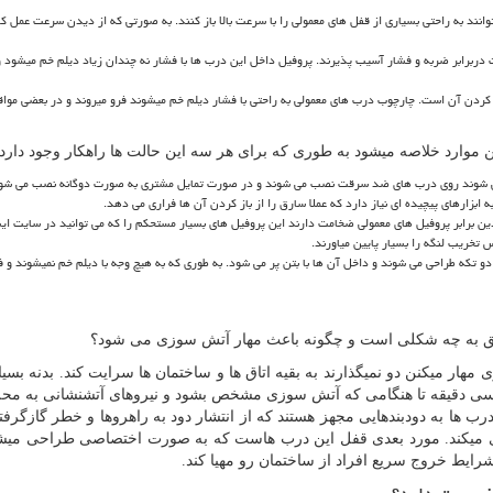
وانند به راحتی بسیاری از قفل های معمولی را با سرعت بالا باز کنند. به صورتی که از دیدن سرعت عمل ک
دربرابر ضربه و فشار آسیب پذیرند. پروفیل داخل این درب ها با فشار نه چندان زیاد دیلم خم میشود و 
 کردن آن است. چارچوب درب های معمولی به راحتی با فشار دیلم خم میشوند فرو میروند و در بعضی مواق
ارد خلاصه میشود به طوری که برای هر سه این حالت ها راهکار وجود دارد:
 شوند روی درب های ضد سرقت نصب می شوند و در صورت تمایل مشتری به صورت دوگانه نصب می شون
بزارهای پیچیده ای نیاز دارد که عملا سارق را از باز کردن آن ها فراری می دهد.
برابر پروفیل های معمولی ضخامت دارند این پروفیل های بسیار مستحکم را که می توانید در سایت ای
 تخریب لنگه را بسیار پایین میاورند.
و تکه طراحی می شوند و داخل آن ها با بتن پر می شود. به طوری که به هیچ وجه با دیلم خم نمیشوند و ف
ریق به چه شکلی است و چگونه باعث مهار آتش سوزی می شود؟
ر میکنن دو نمیگذارند به بقیه اتاق ها و ساختمان ها سرایت کند. بدنه بسیا
 سی دقیقه تا هنگامی که آتش سوزی مشخص بشود و نیروهای آتشنشانی به مح
درب ها به دودبندهایی مجهز هستند که از انتشار دود به راهروها و خطر گازگرفت
یری میکند. مورد بعدی قفل این درب هاست که به صورت اختصاصی طراحی میشو
ایط خروج سریع افراد از ساختمان رو مهیا کند.