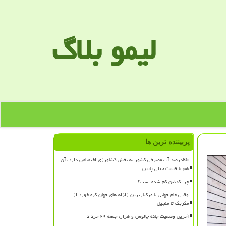
لیمو بلاگ
پربیننده ترین ها
85درصد آب مصرفی کشور به بخش کشاورزی اختصاص دارد، آن
هم با قیمت خیلی پایین
چرا کدئین کم شده است؟
وقتی جام جهانی با مرگبارترین زلزله های جهان گره خورد از
مکزیک تا منجیل
آخرین وضعیت جاده چالوس و هراز، جمعه ۲۹ خرداد