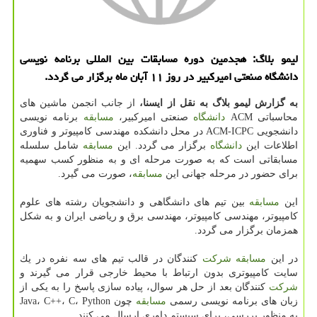
لیمو بلاگ: هجدمین دوره مسابقات بین المللی برنامه نویسی
دانشگاه صنعتی امیركبیر در روز ۱۱ آبان ماه برگزار می گردد.
به گزارش لیمو بلاگ به نقل از ایسنا،
از جانب انجمن ماشین های
محاسباتی ACM
دانشگاه
صنعتی امیركبیر،
مسابقه
برنامه نویسی
دانشجویی ACM-ICPC در محل دانشكده مهندسی كامپیوتر و فناوری
اطلاعات این
دانشگاه
برگزار می گردد. این
مسابقه
شامل سلسله
مسابقاتی است كه به صورت مرحله ای و به منظور كسب سهمیه
برای حضور در مرحله جهانی این
مسابقه
، صورت می گیرد.
این
مسابقه
بین تیم های دانشگاهی و دانشجویان رشته های علوم
كامپیوتر، مهندسی كامپیوتر، مهندسی برق و ریاضی ایران و به شكل
همزمان برگزار می گردد.
در این
مسابقه
شركت
كنندگان در قالب تیم های سه نفره در یك
سایت كامپیوتری بدون ارتباط با محیط خارجی قرار می گیرند و
شركت
كنندگان بعد از حل هر سوال، پیاده سازی پاسخ را به یكی از
زبان های برنامه نویسی رسمی
مسابقه
چون Java، C++، C، Python
به منظور بررسی، برای سیستم داوری ارسال می كنند.