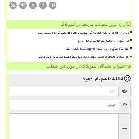
X
تازه ترین مطالب مرتبط در لیموبلاگ
پایان ۱۱ ماه فرار قاتل قهرمان کراسفیت با چهره ای تغییرکرده دستگیر شد
طرز نگهداری صحیح داروها در گرمای عراق
ادارات و بانکهای این استان ها چهارشنبه تعطیل شد
راه اندازی مجتمع فرهنگی شهدای مدرسه شجره طیبه میناب با رویکرد ملی
نظرات بینندگان لیموبلاگ در مورد این مطلب
لطفا شما هم
نظر دهید