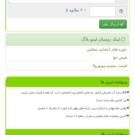
= ۲ بعلاوه ۵
ارسال نظر
لینک دوستان لیمو بلاگ
حوزه های انتخابیه مجلس
فیش حج
قیمت بیسیم موتورولا
پربیننده ترین ها
85درصد آب مصرفی کشور به بخش کشاورزی اختصاص دارد، آن هم با قیمت خیلی پایین
چرا کدئین کم شده است؟
وقتی جام جهانی با مرگبارترین زلزله های جهان گره خورد از مکزیک تا منجیل
آخرین وضعیت جاده چالوس و هراز، جمعه ۲۹ خرداد
پربحث ترین ها