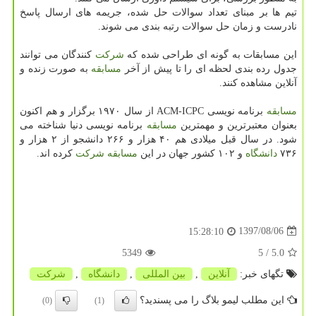
تیم ها بر مبنای تعداد سوالات حل شده، جریمه های ارسال پاسخ
نادرست و زمان حل سوالات رتبه بندی می شوند.
این مسابقات به گونه ای طراحی شده كه
شركت
كنندگان می توانند
جدول رده بندی لحظه ای را تا پیش از آخر
مسابقه
به صورت زنده و
آنلاین مشاهده كنند.
مسابقه
برنامه نویسی ACM-ICPC از سال ۱۹۷۰ برگزار و هم اكنون
بعنوان معتبرترین و مهمترین
مسابقه
برنامه نویسی دنیا شناخته می
شود. در سال قبل میلادی هم ۴۰ هزار و ۲۶۶ دانشجو از ۲ هزار و
۷۳۶
دانشگاه
و ۱۰۲ كشور جهان در این
مسابقه
شركت
كرده اند.
1397/08/06
15:28:10
5349
/ 5
5.0
تگهای خبر:
آنلاین
,
بین المللی
,
دانشگاه
,
شركت
این مطلب لیمو بلاگ را می پسندید؟
(0)
(1)