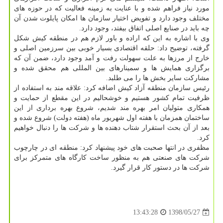
مورد نیاز فراهم شده و با عنایت به زمینه فعالیت كه در حوزه های
مختلف وجود دارد و تفویض اختیار سازمان ها امكان پایلوت شدن آن
چه باید در صنایع اصلی اتفاق بیفتد، وجود دارد.
وی با اشاره به این كه اراده و باور لازم هم در منطقه كیش شكل
گرفته، توضیح داد: حلقه اقتصادی بسیار خوبی بین سرزمین اصلی و
خارج از مرزها به علت سهولت رفت و آمد وجود دارد، ضمن آن كه
برگزاری همایش ها و سمینارهای بین المللی هم محقق شده و
مشاركت سایر بخش ها را می طلبد.
رئیس سازمان منطقه آزاد كیش اضافه كرد: علاقه مند به استفاده از
ظرفیت تمام كشور هستیم و خوشحالیم در این مقطع از حمایت و
همكاری متولیان امر بهره مند شدیم، شروع بهره برداری از این
ساختمان همزمان با هفته اول شهریور ماه (هفته دولت) شروع شده و
بعد از آن بحث استقرار شتاب دهنده ها و شركت ها را دنبال خواهیم
كرد.
مظفری در انتها صحبت های خود پیشنهاد كرد: منطقه ای در چارچوب
شركت های صنعتی هم به منظور ساخت كارگاه های متمركز برای
شركت ها در دستور كار قرار گیرد.
1398/05/27
13:43:28