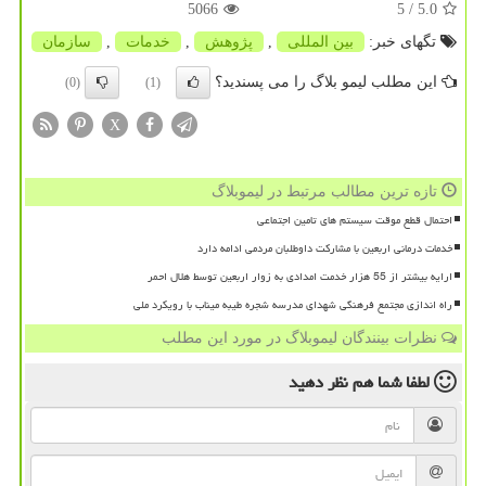
5066
/ 5
5.0
تگهای خبر:
بین المللی
,
پژوهش
,
خدمات
,
سازمان
این مطلب لیمو بلاگ را می پسندید؟
(0)
(1)
X
تازه ترین مطالب مرتبط در لیموبلاگ
احتمال قطع موقت سیستم های تامین اجتماعی
خدمات درمانی اربعین با مشارکت داوطلبان مردمی ادامه دارد
ارایه بیشتر از 55 هزار خدمت امدادی به زوار اربعین توسط هلال احمر
راه اندازی مجتمع فرهنگی شهدای مدرسه شجره طیبه میناب با رویکرد ملی
نظرات بینندگان لیموبلاگ در مورد این مطلب
لطفا شما هم
نظر دهید