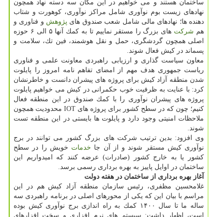
ساختمان هستند و می خواهیم در این مكان سه دسته نهاد همچون
نهادهای زیست بوم نوآوری شامل مراكز نوآوری، كوهورت و شتاب
دهنده ها؛ نهادهای مالی شامل شعب صندوق های
پژوهش
و فناوری و
هم
شركت
های بزرگ را مستقر نماییم تا به كمك آنها ۵ الی ۶ حوزه
اصلی همچون گردشگری، حمل و نقل هوشمند، فین تك، سلامت و
پسماند در كیش فعال شوند.
معاون سیاست گذاری و ارزیابی راهبردی معاونت علمی و فناوری
ریاست جمهوری هدف مهم از امضای تفاهم نامه امروز را پایلوت
شدن منطقه آزاد كیش برای پروژه های پیشران دانست و خاطرنشان
كرد: با عنایت به ظرفیت خوب حكمرانی در كیش می خواهیم پایلوت
پروژه های پیشران نوآوری را با كمك صندوق در این منطقه فعال
كنیم؛ چون كه در سطح كشور برای پروژه های IOT محدودیت همچون
ملاحظات امنیتی وجود دارد و پایلوت ها بایستی در این منطقه تست
شوند.
وی افزود: بدین ترتیب شركت های بزرگ كشور می توانند در برج
نوآوری كیش مستقر شوند و از آن جا
خدمات
خویش را در سطح
كشور یا به خارج كشور (صادرات) عرضه كنند كه امیدواریم این
ساختمان در اوایل پاییز به بهره برداری رسمی برسد.
آغاز بهره برداری از ساختمان در هفته دولت
غلامحسین مظفری، رئیس سازمان منطقه آزاد كیش هم در این
مراسم با بیان این كه یكی از محورهای اصلی در برنامه راهبردی سه
ساله ما تا سال ۱۴۰۰ كمك به راه اندازی برج نوآوری كیش بوده
است، اظهار داشت: سیستم های نرم افزاری و سخت افزارهای