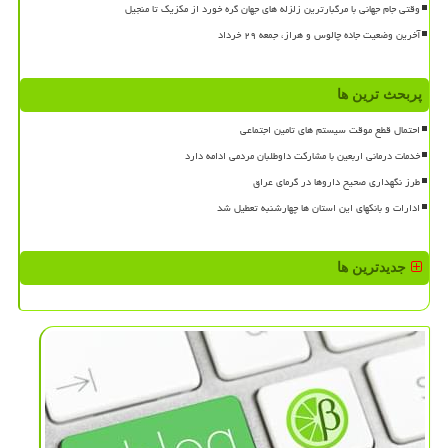
وقتی جام جهانی با مرگبارترین زلزله های جهان گره خورد از مکزیک تا منجیل
آخرین وضعیت جاده چالوس و هراز، جمعه ۲۹ خرداد
پربحث ترین ها
احتمال قطع موقت سیستم های تامین اجتماعی
خدمات درمانی اربعین با مشارکت داوطلبان مردمی ادامه دارد
طرز نگهداری صحیح داروها در گرمای عراق
ادارات و بانکهای این استان ها چهارشنبه تعطیل شد
جدیدترین ها