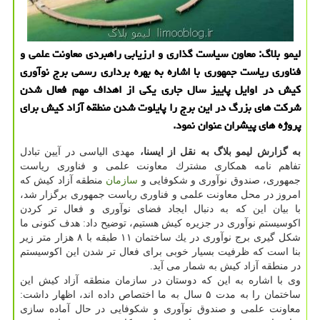
لیمو بلاگ: معاون سیاست گذاری و ارزیابی راهبردی معاونت علمی و
فناوری ریاست جمهوری با اشاره به بهره برداری رسمی برج نوآوری
كیش در اوایل پاییز سال جاری یكی از اهداف مهم فعال شدن
شركت های بزرگ در این برج را پایلوت شدن منطقه آزاد كیش برای
پروژه های پیشران عنوان نمود.
به گزارش لیمو بلاگ به نقل از ایسنا،
مهدی الیاسی در آیین تبادل
تفاهم نامه همكاری مشترك معاونت علمی و فناوری ریاست
جمهوری، صندوق نوآوری و شكوفایی و
سازمان
منطقه آزاد كیش كه
امروز در محل معاونت علمی و فناوری ریاست جمهوری برگزار شد،
با بیان این كه به دنبال ایجاد فضای نوآوری و فعال تر كردن
اكوسیستم نوآوری در جزیره كیش هستیم، توضیح داد: هدف كنونی ما
شكل گیری برج نوآوری در یك ساختمان ۱۱ طبقه با ۸ هزار متر زیر
بنا است كه ظرفیت بسیار خوبی برای فعال تر شدن این اكوسیستم
در منطقه آزاد كیش به شمار می آید.
وی با اشاره به این كه دوستان در سازمان منطقه آزاد كیش این
ساختمان را به مدت ۵ سال به ما اختصاص داده اند، اظهار داشت:
معاونت علمی و صندوق نوآوری و شكوفایی در حال آماده سازی