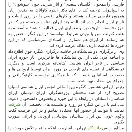
فارسی را همچون "گلستان سعدی" و آثار مدرنی چون "سوشون" را
به اسپانیولی ترجمه كند یا آقای دكتر آلفرد كاواناك به چندین زبان
همچون فارسی مسلط هستند و كارهای دقیقی را بر روی ادبیات و
تاریخ ایران انجام داده اند. البته چند ایران شناس برجسته هم كه در
حوزه فلسفه، تاریخ، دین و معماری ایران فعالیت داشتند متأسفانه به
علت كهولت سن یا نبودن شرایط نتوانستند در این كنگره حضور به
هم رسانند. از ایران هم شماری از استادان سرشناسی كه در این
حوزه ها فعالیت دارند، مقاله عرضه كرده اند.
وی از برگزاری دو نمایشگاه در حاشیه برگزاری كنگره فوق اطلاع داد
و اضافه كرد: یكی از این نمایشگاه ها فاخرترین آثار حوزه ایران
شناسی در تالار ایران شناسی كتابخانه مركزی است و دیگری
نمایشگاهی از نقشه های تاریخی در مورد ایران توسط اروپایی ها و
بخصوص اسپانیایی هاست كه با همكاری مؤسسه كارتوگرافی و
جغرافیایی سحاب تهیه شده است.
رئیس ایرانی هشتمین كنگره بین المللی انجمن ایران شناسی اسپانیا
تصریح كرد: از همه محققان، پژوهشگران، ایران دوستان، ایران
شناسان، استادان در رابطه با این حوزه و بخصوص دانشجویان دعوت
می كنم تا در این كنگره دو روزه و نشست های تخصصی آن
شركت
نمایند. تا بتوانیم از حضور آنها استفاده نماییم و در این فرصت گفت
وگوی خوبی بین ایران شناسان اسپانیایی، اروپایی و ایرانی صورت
بگیرد.
مشاور رئیس
دانشگاه
تهران با اشاره به اینكه ما تمام تلاش خویش را