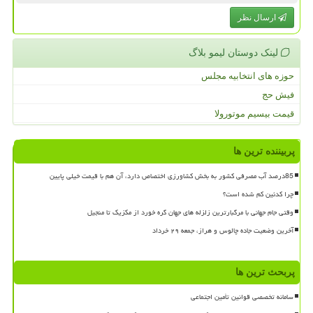
ارسال نظر
لینک دوستان لیمو بلاگ
حوزه های انتخابیه مجلس
فیش حج
قیمت بیسیم موتورولا
پربیننده ترین ها
85درصد آب مصرفی کشور به بخش کشاورزی اختصاص دارد، آن هم با قیمت خیلی پایین
چرا کدئین کم شده است؟
وقتی جام جهانی با مرگبارترین زلزله های جهان گره خورد از مکزیک تا منجیل
آخرین وضعیت جاده چالوس و هراز، جمعه ۲۹ خرداد
پربحث ترین ها
سامانه تخصصی قوانین تأمین اجتماعی