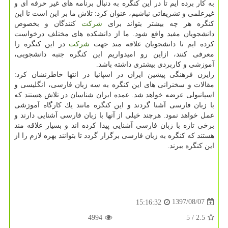
به كار برده ایم تا در این كنگره به دنبال برنامه های غیر حرفه ای و
غیرعلمی و تشریفاتی نباشیم، عنوان كرد: تلاش ما بر این است تا این
كنگره هر چه بیشتر بتواند برای
شركت
كنندگان و بخصوص
دانشجویان مفید واقع شود. ما از دانشكده های مختلف درخواست
كرده ایم تا دانشجویان علاقه مند جهت
شركت
در این كنگره را
معرفی كنند، ازاین رو امیدواریم این كنگره جنبه دانشجویی،
آموزشی و كاربردی بیشتری داشته باشد.
رایزن فرهنگی پیشین ایران در اسپانیا در انتها خاطرنشان كرد:
مقالات و سخنرانی های این كنگره به سه زبان فارسی، انگلیسی و
اسپانیولی عرضه خواهد شد. عمده ایران شناسان در تلاش هستند كه
با زبان فارسی آشنا گردند و این كنگره مانند یك كارگاه آموزشی
عمل خواهد نمود. هرچند خیلی از آنها با زبان فارسی آشنایی دارند و
برخی تازه با زبان فارسی آشنایی پیدا كرده اند و بسیار علاقه مند
هستند كه كنگره به زبان فارسی برگزار گردد تا بتوانند بهره لازم را از
این كنگره ببرند.
1397/08/07
15:16:32
4994
/ 5
2.5