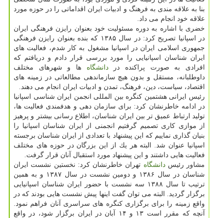
بنا به علاقه مندی به فرهنگ و ادبیات ایران اقداماتی را در حوزه مورد
علاقه خود انجام می داد.
خضری با اشاره به دوره مسئولیت خود بعنوان رایزن فرهنگی ایران
در اسپانیا تصریح كرد: در سال ۱۳۸۵ كه بنده بعنوان رایزن فرهنگی
جمهوری اسلامی ایران در اسپانیا مشغول به كار شدم، فعالیت های
ایران شناسان اسپانیایی را مورد بررسی قرار دادم و دریافتم كه
افرادی به صورت پراكنده در
دانشگاه
ها و شهرهای مختلف
داوطلبانه، مستقل و بدون هیچ سازماندهی مطالعاتی در زمینه های
اقتصاد، سیاست، دین، فرهنگ، تمدن و ادبیات ایران انجام می دهند.
رئیس ایرانی هشتمین كنگره بین المللی انجمن ایران شناسی اسپانیا
در ادامه خاطرنشان كرد: برای سازمان دهی و هدفمندی فعالیت ها،
تولید ارتباط عمیق تر بین ایران شناسان، اطلاع رسانی بیشتر و پرهیز
از موازی كاری تصمیم گرفتیم انجمنی از ایران شناسان اسپانیا را
بنیان گذاری نماییم كه این پیشنهاد با تعدادی از ایران شناسان برجسته
اسپانیا عنوان شد. البته هر یك از این بزرگان در حوزه های مختلف
فعالیت هایی داشتند و این پیشنهاد مورد استقبال آنان قرار گرفت.
مشاور رئیس
دانشگاه
تهران خاطرنشان كرد: نخستین نشست ایران
شناسان در سال ۱۳۸۶ و دومین نشست در سال ۱۳۸۷ و به همین
ترتیب تا سال ۱۳۸۸ سه نشست با حضور ایران شناسان اسپانیایی
برگزار گردید. البته می توان گفت اینها پیش نشست هایی بودند كه در
واقع زمینه را برای برگزاری كنگره های سراسری آنان فراهم نمود.
آنچه كه مقرر است ۱۳ و ۱۴ آبان در ایران برگزار شود، در واقع