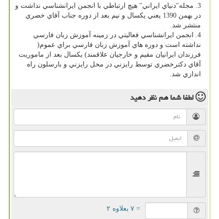
3. مجله"دنياي ايراني" هيچ ارتباطي با انجمن ايرانشناسي نداشت و
در بهمن 1390 يعني يكسال و نيم بعد از دوره جناب آقاي خضري
منتشر شد.
4. انجمن ايرانشناسي فعاليتي در زمينه آموزش زبان فارسي
نداشته است و دوره هاي آموزش زبان فارسي براي عموم(
فرزندان ايرانيان مقيم و خارجيان علاقمند) يكسال بعد از ماموريت
آقاي دكترخضري توسط رايزني در محل رايزني و بارسلون راه
اندازي شد.
لطفا شما هم
نظر دهید
= ۷ بعلاوه ۲