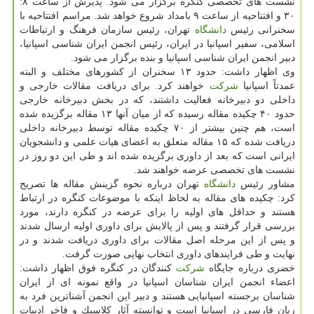
نشست های تخصصی كنگره برگزار می شود. پذیرش از ساعت ۸:
۳۰ و افتتاحیه از ساعت ۹ بامداد شروع خواهد شد. مراسم افتتاحیه با
سخنرانی رئیس
دانشگاه
تهران، رئیس سازمان فرهنگ و ارتباطات
اسلامی، سفیر اسپانیا در ایران، رئیس انجمن ایران شناسی اسپانیا،
دبیر انجمن ایران شناسی اسپانیا و بنده برگزار می شود.
وی اظهار داشت: حدود ۱۳ سخنران از كشورهای مختلف و البته
عمدتاً اسپانیا
شركت
خواهند كرد. برای دریافت مقالات خارجی و
داخلی دو دبیرخانه فعالیت داشتند، كه در بخش دبیرخانه خارجی
حدود ۴۰ چكیده مقاله رسیده كه از میان آنها ۱۳ مقاله برگزیده شده
است، هم چنین بیشتر از ۷۰ چكیده مقاله توسط دبیرخانه داخلی
دریافت شده كه ۱۵ مقاله متعلق به اعضای هیات علمی و دانشجویان
ایرانی است كه بعد از داوری برگزیده شده اند و طی این دو روز در
نشست های تخصصی عرضه خواهند شد.
مشاور رئیس
دانشگاه
تهران درباره نحوه گزینش مقاله ها تصریح
كرد: چكیده های مقاله به لحاظ اینكه با موضوعات كنگره در ارتباط
هستند و حداقل های اولیه را برای عرضه در كنگره دارند، مورد
بررسی قرار گرفتند و پس از پالایش برای داوری اولیه ارسال شدند
و پس از این مرحله اصل مقالات برای داوری دریافت شدند و در
نهایت و طی فرایندهای داوری انتخاب نهایی صورت گرفت.
خضری درباره جایگاه
شركت
كنندگان در كنگره فوق اظهار داشت:
اعضاء انجمن ایران شناسان اسپانیا در واقع نمونه ای از ایران
شناسان برجسته اسپانیایی هستند و دبیر این انجمن آشناترین فرد به
زبان فارسی در اسپانیا است و توانسته آثار كلاسیك و فاخر ادبیات