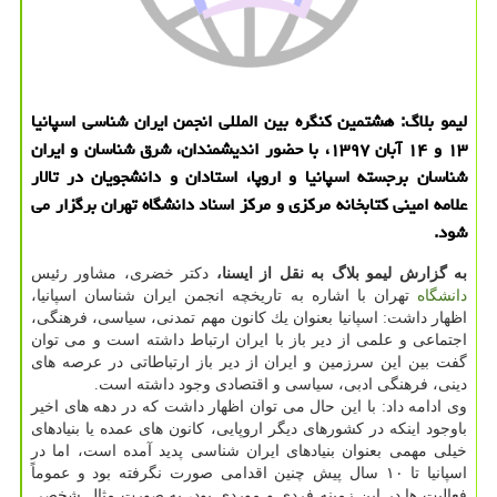
لیمو بلاگ: هشتمین كنگره بین المللی انجمن ایران شناسی اسپانیا
۱۳ و ۱۴ آبان ۱۳۹۷، با حضور اندیشمندان، شرق شناسان و ایران
شناسان برجسته اسپانیا و اروپا، استادان و دانشجویان در تالار
علامه امینی كتابخانه مركزی و مركز اسناد دانشگاه تهران برگزار می
شود.
به گزارش لیمو بلاگ به نقل از ایسنا،
دكتر خضری، مشاور رئیس
دانشگاه
تهران با اشاره به تاریخچه انجمن ایران شناسان اسپانیا،
اظهار داشت: اسپانیا بعنوان یك كانون مهم تمدنی، سیاسی، فرهنگی،
اجتماعی و علمی از دیر باز با ایران ارتباط داشته است و می توان
گفت بین این سرزمین و ایران از دیر باز ارتباطاتی در عرصه های
دینی، فرهنگی ادبی، سیاسی و اقتصادی وجود داشته است.
وی ادامه داد: با این حال می توان اظهار داشت كه در دهه های اخیر
باوجود اینكه در كشورهای دیگر اروپایی، كانون های عمده یا بنیادهای
خیلی مهمی بعنوان بنیادهای ایران شناسی پدید آمده است، اما در
اسپانیا تا ۱۰ سال پیش چنین اقدامی صورت نگرفته بود و عموماً
فعالیت ها در این زمینه فردی و موردی بود، به صورت مثال شخصی