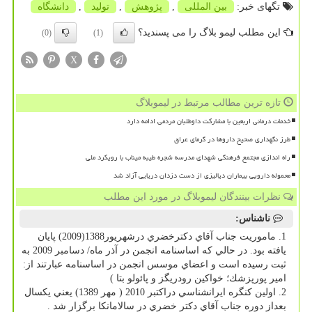
تگهای خبر:
بین المللی
,
پژوهش
,
تولید
,
دانشگاه
این مطلب لیمو بلاگ را می پسندید؟
(0)
(1)
X
تازه ترین مطالب مرتبط در لیموبلاگ
خدمات درمانی اربعین با مشارکت داوطلبان مردمی ادامه دارد
طرز نگهداری صحیح داروها در گرمای عراق
راه اندازی مجتمع فرهنگی شهدای مدرسه شجره طیبه میناب با رویکرد ملی
محموله دارویی بیماران دیالیزی از دست دزدان دریایی آزاد شد
نظرات بینندگان لیموبلاگ در مورد این مطلب
ناشناس:
1. ماموريت جناب آقاي دكترخضري درشهريور1388(2009) پايان
يافته بود. در حالي كه اساسنامه انجمن در آذر ماه/ دسامبر 2009 به
ثبت رسيده است و اعضاي موسس انجمن در اساسنامه عبارتند از:
امير پورپزشك؛ خواكين رودريگز و پائولو بتا )
2. اولين كنگره ايرانشناسي دراكتبر 2010 ( مهر 1389) يعني يكسال
بعداز دوره جناب آقاي دكتر خضري در سالامانكا برگزار شد .