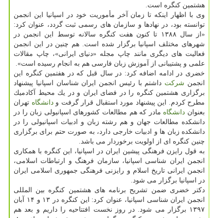
هشتمین كنگره است.
وی با اظهار اینكه تا زمان آخر مأموریت خود در اسپانیا این انجمن
توانسته بود، در نهادها و سازمان های رسمی ثبت گردد، عنوان كرد:
«از سال ۱۳۸۸ تا كنون هفت كنگره سالانه توسط این انجمن در
شهرهای مختلف اسپانیا برگزار شده است. هم چنین در این انجمن
فعالیت های دیگری مانند چاپ مجله «دنیای ایرانی»، چاپ مقالات
علمی و پشتیبانی از آموزش زبان فارسی هم به انجام رسیده است».
خضری در ادامه اضافه كرد: در سال قبل كه در هفتمین كنگره این
انجمن
شركت
داشتم با رئیس انجمن ایران شناسان اسپانیا پیشنهاد
برگزاری هشتمین كنگره را در فضای ایران و در یك محیط آكادمیك
مطرح كردم. این پیشنهاد مورد استقبال قرار گرفت و
دانشگاه
تهران
بعنوان
دانشگاه
مادر كه هم مطالعات كشورهای اسپانیولی زبان را در
دانشكده مطالعات جهان و هم رشته زبان و ادبیات اسپانیولی را در
دانشكده زبان ها و ادبیات خارجی دارد، به صورت حتم برای برگزاری
چنین كنگره ای از اولویت برخوردار می باشد.
به قول رایزن فرهنگی پیشین ایران در اسپانیا، این كنگره با همكاری
انجمن ایران شناسی اسپانیا، سازمان فرهنگ و ارتباطات اسلامی،
انجمن ایرانی تاریخ اسلام و رایزنی فرهنگی جمهوری اسلامی ایران
در اسپانیا برگزار می شود.
دكتر خضری ضمن تشریح برنامه های هشتمین كنگره بین المللی
انجمن ایران شناسی اسپانیا، عنوان كرد: این كنگره در ۱۳ و ۱۴ آبان
۱۳۹۷ برگزار می شود. در روز نخست افتتاحیه را داریم و بعد هم