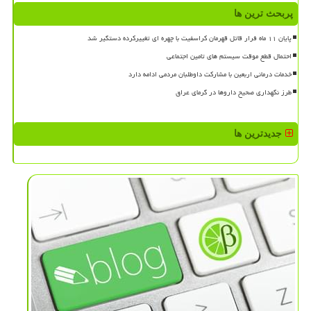
پربحث ترین ها
پایان ۱۱ ماه فرار قاتل قهرمان کراسفیت با چهره ای تغییرکرده دستگیر شد
احتمال قطع موقت سیستم های تامین اجتماعی
خدمات درمانی اربعین با مشارکت داوطلبان مردمی ادامه دارد
طرز نگهداری صحیح داروها در گرمای عراق
جدیدترین ها