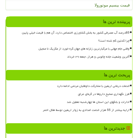
قیمت بیسیم موتورولا
پربیننده ترین ها
85درصد آب مصرفی کشور به بخش کشاورزی اختصاص دارد، آن هم با قیمت خیلی پایین
چرا کدئین کم شده است؟
وقتی جام جهانی با مرگبارترین زلزله های جهان گره خورد از مکزیک تا منجیل
آخرین وضعیت جاده چالوس و هراز، جمعه ۲۹ خرداد
پربحث ترین ها
خدمات درمانی اربعین با مشارکت داوطلبان مردمی ادامه دارد
طرز نگهداری صحیح داروها در گرمای عراق
ادارات و بانکهای این استان ها چهارشنبه تعطیل شد
ارایه بیشتر از 55 هزار خدمت امدادی به زوار اربعین توسط هلال احمر
جدیدترین ها