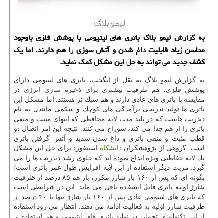
به گزارش لیمو بلاگ باتری های لیتیومی با پوشش فلزی باوجود
محاسن زیاد قابلیت داغ شدن و آتش سوزی را هم دارند. اما یك
كشف جدید می تواند به حل این مشكل كمك نماید.
به گزارش لیمو بلاگ به نقل از انگجت، باتری های لیتیومی دارای
پوشش فلزی، هم ظرفیت بیشتری برای ذخیره سازی انرژی در
مقایسه با باتری های عادی دارند و هم سبك تر هستند. اما مشكل این
باتری ها تولید تدریجی برآمدگی های كوچك و شكمی مانندی به نام
دندریت هاست كه در بلند مدت لایه محافظی كه انتهای مثبت و منفی
باتری را از هم جدا می كند، سوراخ می كنند. نتیجه این امر اتصال دو
قطب مثبت و منفی باتری و داغ شدن شدید و آتش گرفتن باتری
است. گروهی از پژوهشگران
دانشگاه
استنفورد برای حل این مشكل
یك لایه حفاظتی ویژه ابداع نموده اند كه جلوی رشد دندریت ها را می
گیرد. مزیت دیگر استفاده از این لایه افزایش طول عمر باتری است؛
بگونه ای كه پس از ۱۶۰ بار شارژ مكرر، باز هم ۸۵ درصد از ظرفیت
شارژ اولیه باتری قابل استفاده باقی می ماند. این در شرایطی است
كه باتری های لیتیومی عادی پس از ۱۶۰ بار شارژ تنها با ۳۰ درصد از
ظرفیت شارژ اولیه به فعالیت ادامه می دهند. انتظار می رود استفاده
از این تكنولوژی تحولی در تولید باتری های لیتیومی و هم استفاده از