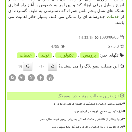
انواع وسایل برقی ایجاد كند و این امر به خصوص با آغاز راه اندازی
شبكه های نسل پنجم تلفن همراه كه دسترسی به طیف گسترده ای
از
خدمات
چندرسانه ای را ممكن می كنند، بسیار حائز اهمیت می
باشد.
1398/06/05
13:33:18
4799
/ 5
5.0
تگهای خبر:
پژوهش
,
تكنولوژی
,
تولید
,
خدمات
این مطلب لیمو بلاگ را می پسندید؟
(0)
(1)
X
تازه ترین مطالب مرتبط در لیموبلاگ
خدمات درمانی اربعین با مشارکت داوطلبان مردمی ادامه دارد
طرز نگهداری صحیح داروها در گرمای عراق
ارایه بیشتر از 55 هزار خدمت امدادی به زوار اربعین توسط هلال احمر
احراز هویت زائرین اربعین برای دریافت گذرنامه تسهیل شد