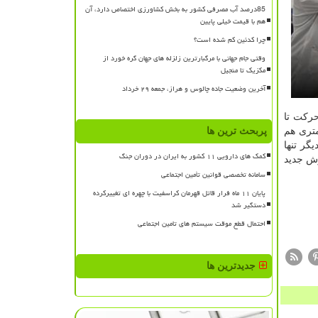
85درصد آب مصرفی کشور به بخش کشاورزی اختصاص دارد، آن
هم با قیمت خیلی پایین
چرا کدئین کم شده است؟
وقتی جام جهانی با مرگبارترین زلزله های جهان گره خورد از
مکزیک تا منجیل
آخرین وضعیت جاده چالوس و هراز، جمعه ۲۹ خرداد
ركت تا
تری هم
پربحث ترین ها
گر تنها
کمک های دارویی ۱۱ کشور به ایران در دوران جنگ
وش جدید
سامانه تخصصی قوانین تأمین اجتماعی
پایان ۱۱ ماه فرار قاتل قهرمان کراسفیت با چهره ای تغییرکرده
دستگیر شد
احتمال قطع موقت سیستم های تامین اجتماعی
جدیدترین ها