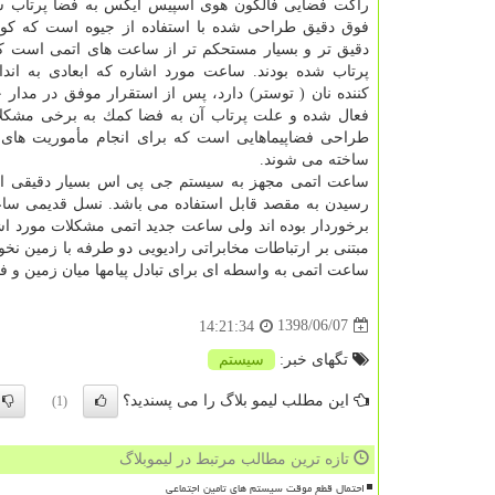
راكت فضایی فالكون هوی اسپیس ایكس به فضا پرتاب شد
فوق دقیق طراحی شده با استفاده از جیوه است كه كوچ
دقیق تر و بسیار مستحكم تر از ساعت های اتمی است كه 
پرتاب شده بودند. ساعت مورد اشاره كه ابعادی به اندا
فعال شده و علت پرتاب آن به فضا كمك به برخی مشكل
طراحی فضاپیماهایی است كه برای انجام مأموریت های
ساخته می شوند.
ساعت اتمی مجهز به سیستم جی پی اس بسیار دقیقی است
رسیدن به مقصد قابل استفاده می باشد. نسل قدیمی سا
برخوردار بوده اند ولی ساعت جدید اتمی مشكلات مورد اشار
مبتنی بر ارتباطات مخابراتی رادیویی دو طرفه با زمین نخو
ساعت اتمی به واسطه ای برای تبادل پیامها میان زمین و 
1398/06/07
14:21:34
تگهای خبر:
سیستم
این مطلب لیمو بلاگ را می پسندید؟
(1)
تازه ترین مطالب مرتبط در لیموبلاگ
احتمال قطع موقت سیستم های تامین اجتماعی