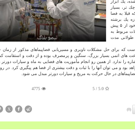
ه، یك ابزار
ك تر، بسیار
قبلا به فضا
زه یك برشته
كننده نان ( توستر) دارد، پس از استقرار موفق در مدار خود از ۵ پیش
ات مربوط به
 طولانی مدت
 كه برای حل مشكلات ناوبری و مسیریابی فضاپیماهای مذكور از زمان ح
عت های اتمی بسیار بزرگ، سنگین و پرمصرف بوده و از دقت و استقامت كم
ه را ندارد. از همین رو انجام مأموریت های فضایی به ماه و سیارات دورتر دی
اهد بود و می توان آنها را با ثبات و دقت بیشتری از فضا هم پیگیری كرد. در ر
فضاپیماهای در حال حركت به مریخ و سیارات دورتر مبدل می شود.
4775
/ 5
5.0
X
(0)