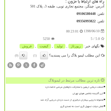
راه های ارتباط با مزون :
آدرس: چیتگر، مجتمع تجاری توبی، طبقه 3، پلاک 501
تلفن:
09106580448
تلفن:
09356993822
1398/06/10
00:23:01
5250
/ 5
5.0
تگهای خبر:
رپورتاژ
,
تولید
,
كیفیت
,
فروش
این مطلب لیمو بلاگ را می پسندید؟
(0)
(1)
X
تازه ترین مطالب مرتبط در لیموبلاگ
خدمات درمانی اربعین با مشارکت داوطلبان مردمی ادامه دارد
ازن آلاینده شاخص هوای تهران
محموله دارویی بیماران دیالیزی از دست دزدان دریایی آزاد شد
نقش دولت تسهیل گری است نه تصدی گری