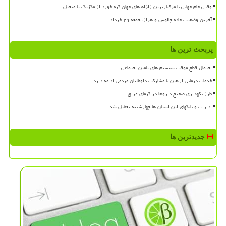
وقتی جام جهانی با مرگبارترین زلزله های جهان گره خورد از مکزیک تا منجیل
آخرین وضعیت جاده چالوس و هراز، جمعه ۲۹ خرداد
پربحث ترین ها
احتمال قطع موقت سیستم های تامین اجتماعی
خدمات درمانی اربعین با مشارکت داوطلبان مردمی ادامه دارد
طرز نگهداری صحیح داروها در گرمای عراق
ادارات و بانکهای این استان ها چهارشنبه تعطیل شد
جدیدترین ها