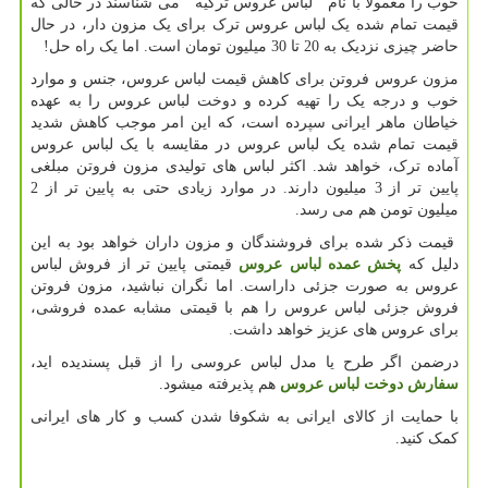
خوب را معمولا با نام " لباس عروس ترکیه " می شناسند در حالی که
قیمت تمام شده یک لباس عروس ترک برای یک مزون دار، در حال
حاضر چیزی نزدیک به 20 تا 30 میلیون تومان است. اما یک راه حل!
مزون عروس فروتن برای کاهش قیمت لباس عروس، جنس و موارد
خوب و درجه یک را تهیه کرده و دوخت لباس عروس را به عهده
خیاطان ماهر ایرانی سپرده است، که این امر موجب کاهش شدید
قیمت تمام شده یک لباس عروس در مقایسه با یک لباس عروس
آماده ترک، خواهد شد. اکثر لباس های تولیدی مزون فروتن مبلغی
پایین تر از 3 میلیون دارند. در موارد زیادی حتی به پایین تر از 2
میلیون تومن هم می رسد.
قیمت ذکر شده برای فروشندگان و مزون داران خواهد بود به این
دلیل که
پخش عمده لباس عروس
قیمتی پایین تر از فروش لباس
عروس به صورت جزئی داراست. اما نگران نباشید، مزون فروتن
فروش جزئی لباس عروس را هم با قیمتی مشابه عمده فروشی،
برای عروس های عزیز خواهد داشت.
درضمن اگر طرح یا مدل لباس عروسی را از قبل پسندیده اید،
سفارش دوخت لباس عروس
هم پذیرفته میشود.
با حمایت از کالای ایرانی به شکوفا شدن کسب و کار های ایرانی
کمک کنید.