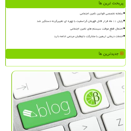
پربحث ترین ها
سامانه تخصصی قوانین تأمین اجتماعی
پایان ۱۱ ماه فرار قاتل قهرمان کراسفیت با چهره ای تغییرکرده دستگیر شد
احتمال قطع موقت سیستم های تامین اجتماعی
خدمات درمانی اربعین با مشارکت داوطلبان مردمی ادامه دارد
جدیدترین ها