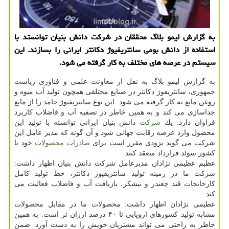
به گزارش لیمو بلاگ محققان در شركت دانش بنیان توانستد با
استفاده از دانش بومی سانتریفیوژ دكانتر ایرانی را بسازند. این
سیستم در عرصه های مختلف به كار گرفته می شود.
به گزارش لیمو بلاگ به نقل از معاونت علمی و فناوری ریاست
جمهوری، سانتریفوژ دكانتر در صنایع مختلفی همچون تولید آب میوه و
روغن مایع به كار گرفته می شود. این نوع سانتریفیوژ جامد را از مایع
جداسازی می كند و به همین خاطر در تصفیه آب و فاضلاب كاربرد
فراوان دارد. یك
شركت
دانش بنیان ایرانی توانسته با تولید این
محصول وارد عرصه رقابت جهانی شود و آن گونه كه مدیر عامل این
شركت می گوید بزودی مقرر است برای
صادرات
محصولات
خود با
كشور سوئد قرارداد منعقد كنند.
عظیم عظیمی نژادان مدیرعامل شركت دانش بنیان اظهار داشت:
شركت ما در زمینه تولید سانتریفیوژ دكانتر، خط تولید كامل
كارخانجات قند چغندر و نیشكر، بازیافت آب و فاضلاب فعالیت می
كند.
عظیمی نژادان اظهار داشت: محصولات ما در مقابل محصولات
مشابه تولید كشورهای اروپایی تا ۴۰ درصد ارزان تر است. به همین
خاطر به راحتی می تواند مشتریان خویش را به دست آورد. ضمن