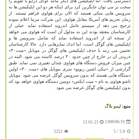
دسترسی یافت. اما اپلیكیشن های دیگر مانند گوگل درایو یا تقویم را
سخت تر می توان جایگزین كرد برای اینكه هر دو این اپلیكیشن ها به
سرویس هایی متكی هستند كه الان برای هواوی فراهم نیستند. از
زمان تحریم های آمریكا مقابل هواوی، این شركت مرتبا اعلام نموده
ترجیح می دهد از سیستم عامل اندروید استفاده نماید. خیلی از
كارشناسان معتقد بودند این به مدلول آن است كه هواوی می خواهد
از نسخه ای از اندروید استفاده نماید كه شامل سرویس ها و
اپلیكیشن های گوگل است، اما اندك تمایزهایی دارد. حالا كارشناسان
تخمین می زنند با حذف اپلیكیشن های گوگل در موبایل «میت۳۰»
فروش
آن در خارج از چین حدود ۳۰ درصد كاسته می شود. البته در
چین میزان فروش دستگاه های هواوی چندان تغییری نمی نماید. طبق
گزارشی از «نیكی اشین ریویو» سری موبایل های «میت ۳۰» اولین
دستگاه هایی هستند كه بدون سرویس گوگل عرضه می شود. موبایل
تاشو هواوی به نام « میت ایكس» دومین دستگاه هواوی خواهد بود كه
بدون اپلیكیشن های گوگل عرضه می شود.
منبع:
لیمو بلاگ
1398/06/19
12:01:23
5252
/ 5
5.0