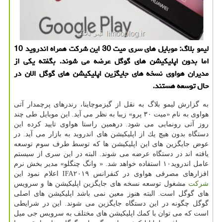
لیمو بلاگ: موبایل های سری میت 30 این شركت همراه اندروید 10
اما بدون اپلیكیشن های گوگل عرضه می شوند. بگفته یكی از
مدیران هواوی نسخه های جایگزین اپلیكیشن های گوگل الان در
حال توسعه هستند.
به گزارش لیمو بلاگ به نقل از گیزموچاینا، رندرهای پرچمدار آتی
هواوی به نام «میت ۳۰ پرو» زیبا به نظر می آید. این موبایل طی چند
روز آتی رونمایی می شود. درهمین راستا هواوی تایید كرده این
دستگاه بدون هیچ یك از اپلیكیشن های اندروید به بازار می آید. در
عوض جایگزین های این اپلیكیشن ها كه توسط طرف سوم توسعه
یافته اند در دستگاه عرضه می شوند. البته در این سری از سیستم
عامل اندروید۱۰ استفاده خواهد شد. « وانگ چنگلو» مدیر بخش نرم
افزارهای مصرفی هواوی در كنفرانس IFA۲۰۱۹ اعلام نمود این
شركت
مشغول توسعه نسخه های جایگزین اپلیكیشن ها و سرویس
های گوگل است. البته هنوز معین نمی باشد اپلیكیشن های اصلی
گوگل چگونه در این دستگاه جایگزین می شوند. این در شرایطی
است كه می توان با كمك اپلیكیشن های مختلف به سرویس جی میل