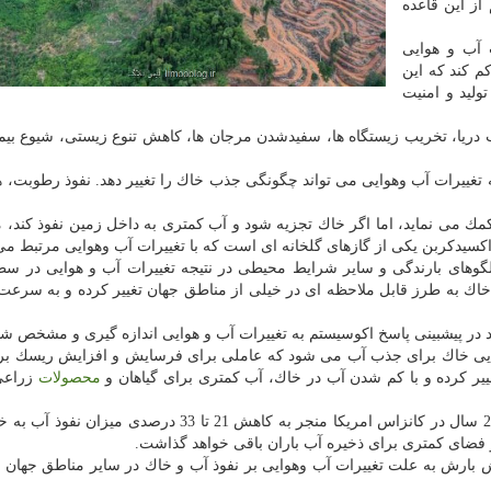
از این قاعده
 آب و هوایی
م كند كه این
ولید و امنیت
دریا، تخریب زیستگاه ها، سفیدشدن مرجان ها، كاهش تنوع زیستی، شیوع بیما
ه تغییرات آب وهوایی می تواند چگونگی جذب خاك را تغییر دهد. نفوذ رطوبت، ه
مك می نماید، اما اگر خاك تجزیه شود و آب كمتری به داخل زمین نفوذ كند، م
 الگوهای بارندگی و سایر شرایط محیطی در نتیجه تغییرات آب و هوایی در س
ا خاك به طرز قابل ملاحظه ای در خیلی از مناطق جهان تغییر كرده و به سرعت
ید در پیشبینی پاسخ اكوسیستم به تغییرات آب و هوایی اندازه گیری و مشخص شو
وانایی خاك برای جذب آب می شود كه عاملی برای فرسایش و افزایش ریسك ب
غییر كرده و با كم شدن آب در خاك، آب كمتری برای گیاهان و
محصولات
زراعی
كارشناسان دریافتند كه افزایش 35 درصدی بارندگی طی 25 سال در كانزاس امریكا منجر به كاهش 21 تا 33 در
فضای كمتری برای ذخیره آب باران باقی خواهد گذاشت.
 بارش به علت تغییرات آب وهوایی بر نفوذ آب و خاك در سایر مناطق جهان ت