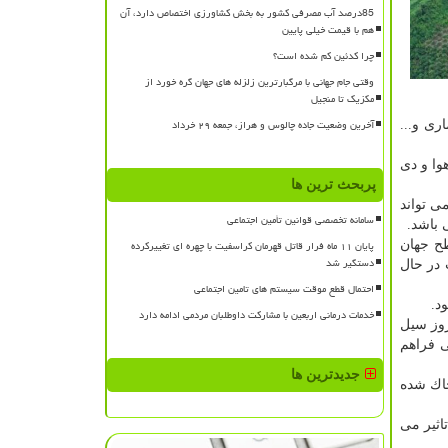
85درصد آب مصرفی کشور به بخش کشاورزی اختصاص دارد، آن
هم با قیمت خیلی پایین
چرا کدئین کم شده است؟
وقتی جام جهانی با مرگبارترین زلزله های جهان گره خورد از
مکزیک تا منجیل
آخرین وضعیت جاده چالوس و هراز، جمعه ۲۹ خرداد
ری و...
وا و دی
پربحث ترین ها
ی تواند
سامانه تخصصی قوانین تأمین اجتماعی
پایان ۱۱ ماه فرار قاتل قهرمان کراسفیت با چهره ای تغییرکرده
طح جهان
دستگیر شد
 در حال
احتمال قطع موقت سیستم های تامین اجتماعی
د.
خدمات درمانی اربعین با مشارکت داوطلبان مردمی ادامه دارد
روز سیل
 فراهم
جدیدترین ها
صدی میزان نفوذ آب به خاك شده
اثیر می