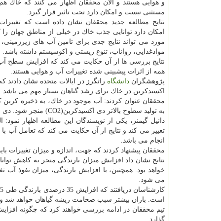
و هوایی هستند و الان محققان اظهار می كنند كه خاك هم 
مستثنی نیست و امكان دارد تحت تاثیر قرار گیرد.
نتایج مطالعه جدید محققان نشان داده است كه تغییرات
امكان دارد توانایی جذب خاك در خیلی از مناطق جهان را ك
مورد می تواند نتایج جدی برای تامین آب های زیرزمینی، ت
موادغذایی، رواناب، تنوع زیستی و اكوسیستم داشته باشد.
نتایج بررسی ها از آن حكایت می كند كه افزایش سطح آب 
همه از اثرات پیشبینی شده تغییرات آب و هوایی هستند.
پژوهشگران
دانشگاه
راتگرز در ایالات متحده نشان دادند ك
اكسیدكربن در خاك برای رشد گیاهان بسیار مهم می باشد.
محققان عنوان كردند: آب موجود در خاك، به ذخیره كربن ك
به تولید سطوح بالاتر دی اكسیدكربن(CO2) منجر شود. دی اكسیدكربن یكی از گازهای گلخانه ای است كه با تغییرات آب وهوایی مرتبط می باشد.
دانیل گیمنز، یكی از نویسندگان این مطالعه اظهار نمود:
تغییر می كند و نتایج از آن حكایت می كند كه تعامل آب ب
انجام می باشد.
محققان پیشنهاد كردند كه جهت، اندازه و میزان تغییرات با
نتایج نشان داد افزایش میزان بارندگی منجر به كاهش ت
خواهد بود. همچنین، با افزایش بارندگی، میزان نفوذ آب ت
می شود.
است. باران بیشتر سبب ضخامت ریشه گیاهان خواهد شد و 
تیم محققان در ادامه بررسی خواهند كرد كه چگونه افزایش
گذارد.