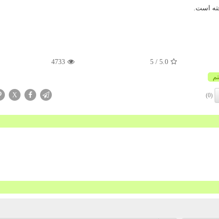
4733
/ 5
5.0
م
X
(0)