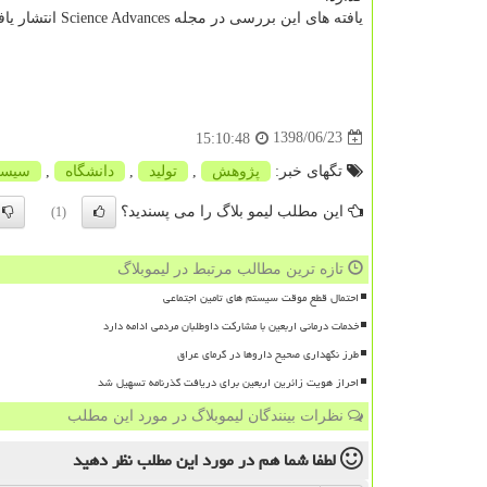
یافته های این بررسی در مجله Science Advances انتشار یافته است.
1398/06/23
15:10:48
تگهای خبر:
پژوهش
,
تولید
,
دانشگاه
,
سیست
این مطلب لیمو بلاگ را می پسندید؟
(1)
تازه ترین مطالب مرتبط در لیموبلاگ
احتمال قطع موقت سیستم های تامین اجتماعی
خدمات درمانی اربعین با مشارکت داوطلبان مردمی ادامه دارد
طرز نگهداری صحیح داروها در گرمای عراق
احراز هویت زائرین اربعین برای دریافت گذرنامه تسهیل شد
نظرات بینندگان لیموبلاگ در مورد این مطلب
لطفا شما هم
در مورد این مطلب
نظر دهید