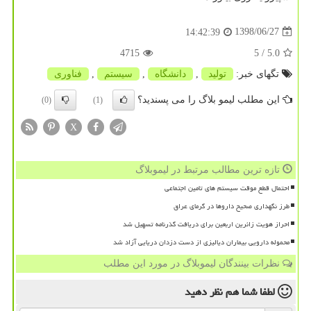
1398/06/27
14:42:39
4715
/ 5
5.0
تگهای خبر:
تولید
,
دانشگاه
,
سیستم
,
فناوری
این مطلب لیمو بلاگ را می پسندید؟
(0)
(1)
X
تازه ترین مطالب مرتبط در لیموبلاگ
احتمال قطع موقت سیستم های تامین اجتماعی
طرز نگهداری صحیح داروها در گرمای عراق
احراز هویت زائرین اربعین برای دریافت گذرنامه تسهیل شد
محموله دارویی بیماران دیالیزی از دست دزدان دریایی آزاد شد
نظرات بینندگان لیموبلاگ در مورد این مطلب
لطفا شما هم
نظر دهید