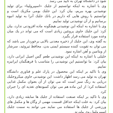
شود در دانشگاه تهران به تایید می رسد.
وی با اشاره به اینكه توانستیم از جلبك «اسپیرولینا» برای تولید
نوشیدنی بهره ببریم، بیان كرد: این جلبك بومی مكزیك است و
توانستیم با روش هایی كه داریم در بانك جلبك آنرا به تولید انبوه
برسانیم و از آن نوشیدنی تولید نماییم.
وی با اشاره به اینكه این نوشیدنی هیچگونه ماده افزودنی ندارد، بیان
كرد: این جلبك حاوی پروتئین زیادی است كه می تواند در یك میان
وعده مورد استفاده قرار بگیرد.
به گفته وی، این جلبك از ذخیره معدنی بالایی برخوردار می باشد كه
می توان به تقویت كننده سیستم ایمنی بدن، محافظ تیروئید، سرشار
از ویتامین و آهن اشاره نمود.
خلیلی با اشاره به اینكه این نوشیدنی طعم گس اصیل ایرانی دارد،
بیان كرد: ما توانستیم این نوشیدنی را متناسب با فرهنگمان ایرانیزه
نماییم.
وی با تاكید بر اینكه این محصول در پارك علم و فناوری دانشگاه
تهران به تولید می رسد اظهار داشت: این نوشیدنی حاوی میكروجلبك
دریایی به رنگ سبز است كه می توان از آن بعنوان مكمل غذایی
استفاده كرد؛ از این ماده هم می توان كمبودهای تغذیه ای را جبران
كرد.
وی با تاكید بر اینكه صنعت استفاده از جلبك ها سابقه زیادی دارد،
بیان كرد: به علت اینكه حداقل قسمت مهمی از وگان ها و مكمل های
ورزشی از جلبك ها استفاده می نمایند می توانند به سمت جلبك
اسپیرولینا روی بیاورند.