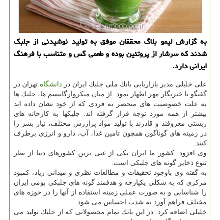
به گزارش لیمو بلاگ محققان موفق به تولید نوشیدنی از جلبك
شدند كه سرشار از پروتئین بوده و طعمی گس و متناسب با فرهنگ
ایرانی دارد.
علی خلیلی مدیر بازاریابی بانك ملی جلبك ایران در
دانشگاه
تهران در
گفتگو با خبرنگار مهر اظهار نمود: از میان میكروارگانیسم ها، جلبك ها
به علت خصوصیت های منحصر به فردی كه از خود نشان داده اند
بیشتر از همه مورد توجه قرار گرفته اند. جلبكها به كارخانه های
زیستی معروفند و قادرند با تولید مواد پرارزش مختلف، نیاز بشر را
در زمینه های گوناگون همچون تامین غذا، آب، دارو و انرژی برطرف
كنند.
وی افزود: كشور ما ایران یكی از غنی ترین كشورهای دنیا از نظر
تنوع ذخایر گونه های جلبكی است.
به گفته وی باوجود تحقیقات و مطالعات نظری و میدانی زیاد، كمبود
مركزی كه به شكلی یكپارچه و هدفمند گونه های جلبكی بومی ایران
را شناسایی و به صورت عملی زمینه استفاده از آنها را در حوزه های
مختلف فراهم آورد به شدت احساس می شود.
خلیلی اضافه كرد: در این بانك تمام محصولاتی كه از جلبك تولید می