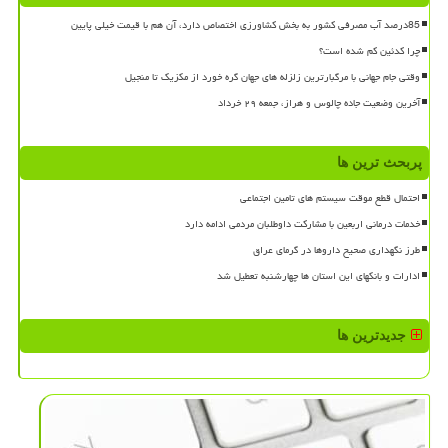
85درصد آب مصرفی کشور به بخش کشاورزی اختصاص دارد، آن هم با قیمت خیلی پایین
چرا کدئین کم شده است؟
وقتی جام جهانی با مرگبارترین زلزله های جهان گره خورد از مکزیک تا منجیل
آخرین وضعیت جاده چالوس و هراز، جمعه ۲۹ خرداد
پربحث ترین ها
احتمال قطع موقت سیستم های تامین اجتماعی
خدمات درمانی اربعین با مشارکت داوطلبان مردمی ادامه دارد
طرز نگهداری صحیح داروها در گرمای عراق
ادارات و بانکهای این استان ها چهارشنبه تعطیل شد
جدیدترین ها