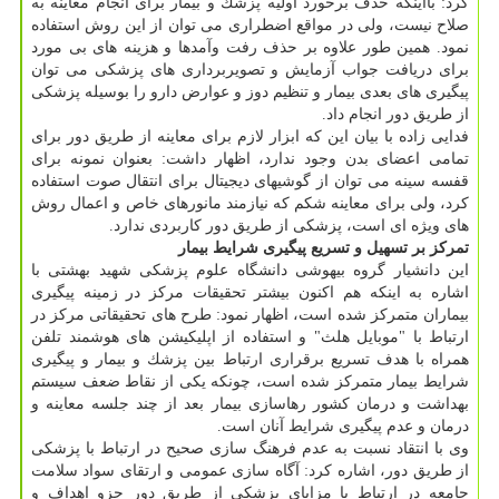
كرد: بااینكه حذف برخورد اولیه پزشك و بیمار برای انجام معاینه به
صلاح نیست، ولی در مواقع اضطراری می توان از این روش استفاده
نمود. همین طور علاوه بر حذف رفت وآمدها و هزینه های بی مورد
برای دریافت جواب آزمایش و تصویربرداری های پزشكی می توان
پیگیری های بعدی بیمار و تنظیم دوز و عوارض دارو را بوسیله پزشكی
از طریق دور انجام داد.
فدایی زاده با بیان این كه ابزار لازم برای معاینه از طریق دور برای
تمامی اعضای بدن وجود ندارد، اظهار داشت: بعنوان نمونه برای
قفسه سینه می توان از گوشیهای دیجیتال برای انتقال صوت استفاده
كرد، ولی برای معاینه شكم كه نیازمند مانورهای خاص و اعمال روش
های ویژه ای است، پزشكی از طریق دور كاربردی ندارد.
تمركز بر تسهیل و تسریع پیگیری شرایط بیمار
این دانشیار گروه بیهوشی دانشگاه علوم پزشكی شهید بهشتی با
اشاره به اینكه هم اكنون بیشتر تحقیقات مركز در زمینه پیگیری
بیماران متمركز شده است، اظهار نمود: طرح های تحقیقاتی مركز در
ارتباط با "موبایل هلث" و استفاده از اپلیكیشن های هوشمند تلفن
همراه با هدف تسریع برقراری ارتباط بین پزشك و بیمار و پیگیری
شرایط بیمار متمركز شده است، چونكه یكی از نقاط ضعف سیستم
بهداشت و درمان كشور رهاسازی بیمار بعد از چند جلسه معاینه و
درمان و عدم پیگیری شرایط آنان است.
وی با انتقاد نسبت به عدم فرهنگ سازی صحیح در ارتباط با پزشكی
از طریق دور، اشاره كرد: آگاه سازی عمومی و ارتقای سواد سلامت
جامعه در ارتباط با مزایای پزشكی از طریق دور جزو اهداف و