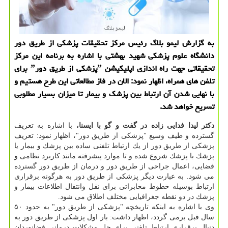
به گزارش لیمو بلاگ رئیس مركز تحقیقات پزشكی از طریق دور
دانشگاه علوم پزشكی شهید بهشتی با اشاره به برنامه این مركز
تحقیقاتی جهت راه اندازی اپلیكیشن ˮپزشكی از طریق دورˮ برای
تلفن های همراه، اظهار نمود: الان در فاز مطالعاتی این طرح هستیم و
با نهایی شدن آن ارتباط بین پزشك و بیمار تا میزان بسیار مطلوبی
تسریع خواهد شد.
دكتر لیدا فدایی زاده در گفت و گو با ایسنا،
با اشاره به تعریف
گسترده و طیف وسیع "پزشكی از طریق دور"، اظهار نمود: تعریف
پزشكی از طریق دور از یك ارتباط تلفنی ساده بین پزشك و بیمار یا
پزشك با پزشك شروع شده و تا موارد پیشرفته مانند كاربرد نظامی و
فضایی، اعمال جراحی از طریق دور و درمان از طریق دور گسترده
می شود. به عبارت دیگر پزشكی از طریق دور به هرگونه برقراری
ارتباط بوسیله خطوط مخابراتی برای نقل وانتقال اطلاعات بیمار و
پزشك در دو نقطه جغرافیایی مختلف اطلاق می شود.
وی با اشاره به اینكه تاریخچه "پزشكی از طریق دور" به حدود ۵۰
سال قبل برمی گردد، اظهار داشت: بار اول پزشكی از طریق دور به
دنبال برقراری ارتباط تلفنی برای حل مشكلات درمانی فضانوردان