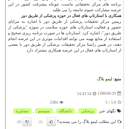
برنامه های مركز تحقیقاتی ماست، چونكه پیشرفت كشور در این
عرصه مشاركت عموم جامعه را می طلبد.
همكاری با استارتاپ های فعال در حوزه پزشكی از طریق دور
رییس مركز تحقیقات پزشكی از طریق دور با اشاره به مزایای
حضور و فعالیت استارتاپ های حوزه سلامت در سوژه "پزشكی از
طریق دور"، اشاره كرد: استارتاپ ها در صورت برنامه ریزی صحیح و
استفاده از منابع بهینه می توانند اقدامات موثری در این عرصه انجام
دهند، در همین راستا مركز تحقیقات پزشكی از طریق دور با بعضی
از استارتاپ های فعال در این عرصه همكاری مشترك دارد.
منبع:
لیمو بلاگ
1398/06/29
14:43:54
5384
/ 5
5.0
تگهای خبر:
پزشكی
,
دانشگاه
,
سیستم
,
مشاوره
این مطلب لیمو بلاگ را می پسندید؟
(0)
(1)