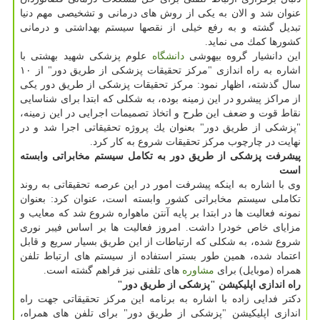
عنوان شد و الان به یكی از روش های درمانی و تشخیصی مهم دنیا
تبدیل گشته و به رفع خیلی از نقصها سیستم بهداشتی و درمانی
كشورها كمك می نماید.
این دانشیار گروه بیهوشی
دانشگاه
علوم پزشكی شهید بهشتی با
اشاره به راه اندازی "مركز تحقیقات پزشكی از طریق دور" از ۱۰
سال گذشته، اظهار نمود: مركز تحقیقات پزشكی از طریق دور یكی
از مراكز پیشرو در این زمینه بوده، به شكلی كه ابتدا برای شناسایی
نقاط قوت و ضعف این طرح و اتخاذ تصمیمات اجرایی در این زمینه،
"پزشكی از طریق دور" بعنوان یك پروژه تحقیقاتی اجرا شد و در
نهایت در چارچوب مركز تحقیقات شروع به كار كرد.
پیشرفت پزشكی از طریق دور به تكامل سیستم مخابراتی وابسته
است
وی با اشاره به اینكه پیشرفت امور در این عرصه تحقیقاتی به روند
تكاملی سیستم مخابراتی كشور وابسته است، عنوان كرد: بعنوان
نمونه فعالیت ها در ابتدا بر پایه آنتن ماهواره شروع شد كه معایب و
مزایای خاص خودرا داشت. امروز فعالیت ها بر اساس فیبر نوری
شروع شده، به شكلی كه ارتباطات از این طریق بسیار سریع و قابل
اعتماد شده، همین طور بستر استفاده از سیستم های ارتباط تلفن
همراه (موبایل) برای
مشاوره
های تلفنی نیز فراهم گشته است.
راه اندازی اپلیكیشن "پزشكی از طریق دور"
دكتر فدایی زاده با اشاره به برنامه این مركز تحقیقاتی جهت راه
اندازی اپلیكیشن "پزشكی از طریق دور" برای تلفن های همراه،