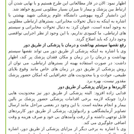
اظهار نمود: الان در فاز مطالعاتی این طرح هستیم و با نهایی شدن آن
ارتباط بین پزشك و بیمار تا میزان بسیار مطلوبی تسریع خواهد شد.
این دانشیار گروه بیهوشی دانشگاه علوم پزشكی شهید بهشتی با
اشاره به اینكه به دنبال تحولات مخابراتی، بسترهای ارتباطی مطلوبی
به وجود آمده است، عنوان كرد: به دنبال تحولات مخابراتی و سیستم
های ارتباطی، ما كمبودی نداریم، با این وجود از نظر اجرایی نواقصی
وجود دارد كه باید اصلاح گردد.
رفع نقصها سیستم بهداشت و درمان با پزشكی از طریق دور
وی با اشاره به اینكه پزشكی از طریق دور می تواند نقصها سیستم
بهداشت و درمان را در زمان و مكان فقدان پزشك پر كند، اظهار
داشت: در صورت استفاده بهینه از بسترهای ارتباطی، می توان از
روش پزشكی از طریق دور در زمان های خاص مانند وقوع بلایای
طبیعی، حوادث و یا محدودیت های جغرافیایی كه امكان حضور پزشك
مقدور نیست، بهره برد.
كاربردها و مزایای پزشكی از طریق دور
فدایی زاده افزود: البته پزشكی از طریق دور نیز محدودیت هایی
دارد؛ چونكه لازمه برخی اقدامات پزشكی حضور پزشك بر بالین
بیمار و انجام معاینه است. با این وجود در بعضی مراحل مانند ارسال
تصاویر آزمایشگاهی و رادیولوژی، پزشكی از طریق دور كاربردهای
قابل توجهی داشته و از رفت وآمدهای بی خود و صرف هزینه و وقت
اضافی جلوگیری می كند.
وی با اشاره به برخی دیگر از مزایای پزشكی از طریق دور، اشاره