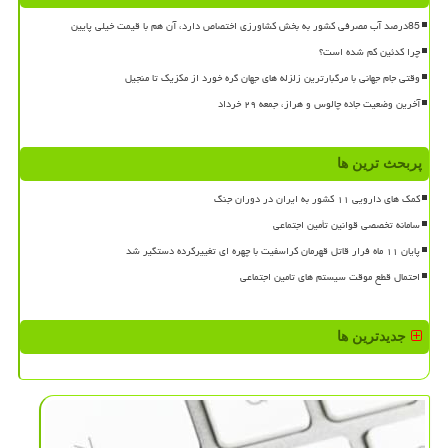
85درصد آب مصرفی کشور به بخش کشاورزی اختصاص دارد، آن هم با قیمت خیلی پایین
چرا کدئین کم شده است؟
وقتی جام جهانی با مرگبارترین زلزله های جهان گره خورد از مکزیک تا منجیل
آخرین وضعیت جاده چالوس و هراز، جمعه ۲۹ خرداد
پربحث ترین ها
کمک های دارویی ۱۱ کشور به ایران در دوران جنگ
سامانه تخصصی قوانین تأمین اجتماعی
پایان ۱۱ ماه فرار قاتل قهرمان کراسفیت با چهره ای تغییرکرده دستگیر شد
احتمال قطع موقت سیستم های تامین اجتماعی
جدیدترین ها