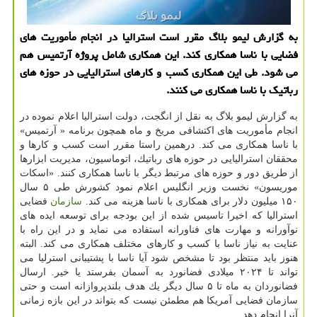
به گزارش لیمو بلاگ مقرر است استرالیا در انجام مأموریت های
فضایی با ناسا همكاری كند. این همكاری شامل پروژه آرتمیس هم
می شود. طی این همكاری كسب و كارهای استرالیایی در حوزه های
رباتیك با ناسا همكاری می كنند.
به گزارش لیمو بلاگ به نقل از انگجت، دولت استرالیا اعلام نموده در
انجام مأموریت های اكتشافی مریخ و ماه همچون برنامه « آرتمیس»
با ناسا همكاری می كند. درهمین راستا مقرر است كسب و كارها و
محققان استرالیایی در حوزه های رباتیك، اتوماسیون، مدیریت ابزارها
از طریق دور و حوزه های مرتبط دیگر با ناسا همكاری كنند. «اسكات
موریسون» نخست وزیر انگلیس اعلام نمود كشورش طی ۵ سال
۱۵۰ میلیون دلار برای همكاری با ناسا هزینه می كند.
سازمان
فضایی
استرالیا كه اخیرا تاسیس شده از این بودجه برای توسعه ایده های
نوآورانه و مهارت های فناورانه استفاده می نماید و در این راه با
عنایت به نیاز ناسا با كسب و كارهای مختلف همكاری می كند. البته
هنوز باید منتظر بود تا مشخص شود آیا ناسا با پشتیبانی استرلیا می
تواند تا ۲۰۲۴ میلادی فضانورد به آسمان بفرستد یا خیر. ارسال
فضانوردان به ماه تا ۵ سال دیگر یك هدف بلندپروازانه است و حتی
سازمان فضایی آمریكا هم مطمئن نیست كه بتواند در این بازه زمانی
آنرا انجام دهد.