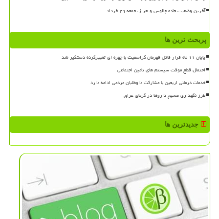
آخرین وضعیت جاده چالوس و هراز، جمعه ۲۹ خرداد
پربحث ترین ها
پایان ۱۱ ماه فرار قاتل قهرمان کراسفیت با چهره ای تغییرکرده دستگیر شد
احتمال قطع موقت سیستم های تامین اجتماعی
خدمات درمانی اربعین با مشارکت داوطلبان مردمی ادامه دارد
طرز نگهداری صحیح داروها در گرمای عراق
جدیدترین ها