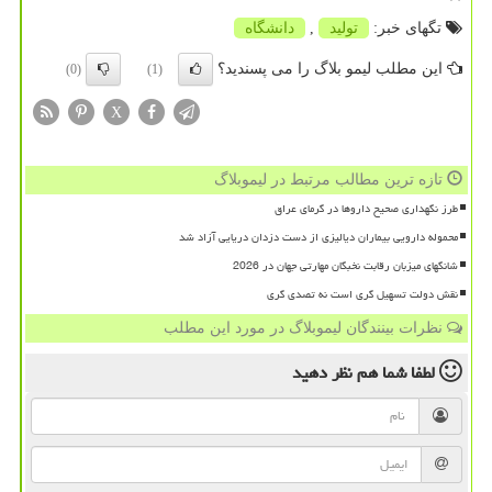
تگهای خبر:
تولید
,
دانشگاه
این مطلب لیمو بلاگ را می پسندید؟
(0)
(1)
X
تازه ترین مطالب مرتبط در لیموبلاگ
طرز نگهداری صحیح داروها در گرمای عراق
محموله دارویی بیماران دیالیزی از دست دزدان دریایی آزاد شد
شانگهای میزبان رقابت نخبگان مهارتی جهان در 2026
نقش دولت تسهیل گری است نه تصدی گری
نظرات بینندگان لیموبلاگ در مورد این مطلب
لطفا شما هم
نظر دهید