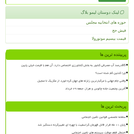
لینک دوستان لیمو بلاگ
حوزه های انتخابیه مجلس
فیش حج
قیمت بیسیم موتورولا
پربیننده ترین ها
85درصد آب مصرفی کشور به بخش کشاورزی اختصاص دارد، آن هم با قیمت خیلی پایین
چرا کدئین کم شده است؟
وقتی جام جهانی با مرگبارترین زلزله های جهان گره خورد از مکزیک تا منجیل
آخرین وضعیت جاده چالوس و هراز، جمعه ۲۹ خرداد
پربحث ترین ها
سامانه تخصصی قوانین تأمین اجتماعی
پایان ۱۱ ماه فرار قاتل قهرمان کراسفیت با چهره ای تغییرکرده دستگیر شد
احتمال قطع موقت سیستم های تامین اجتماعی