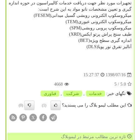
تجهیزات مورد نظر جهت دریافت خدمات كالیبراسیون در حوزه اندازه
گیری و تعیین مشخصات نانو مواد به این شرح است:
میكروسكوپ الكترونی روبشی گسیل میدانی(FESEM)
میكروسكوپ الكترونی عبوری(TEM)
میكروسكوپ پروبی روبشی(SPM)
طیف سنج پراش پرتو ایكس(XRD)
اندازه گیری سطح ویژه(BET)
آنالیز تفرق نور پویا(DLS)
1398/07/16
15:27:37
4668
/ 5
5.0
تگهای خبر:
خدمات
,
شركت
,
فناوری
این مطلب لیمو بلاگ را می پسندید؟
(0)
(1)
X
تازه ترین مطالب مرتبط در لیموبلاگ