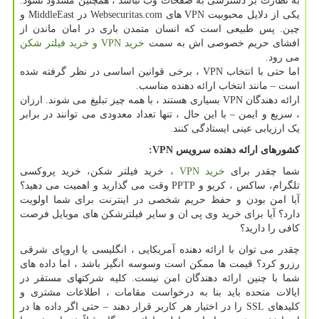
به نظارت بر دسترسی به صفحات وب نباشد ، همچنین مسدود نشود.
یکی از دلایل محبوبیت VPN های Websecuritas.com در MiddleEast و
چین. پس طبیعی است که انسان متمدن باری در امان ماندن از
افشای حریم خصوصی اش به سمت
خرید VPN و خرید فیلتر شکن
می رود.
اما حتی با انتخاب VPN ، برخی قوانین اساسی در نظر گرفته شده
است – مانند انتخاب ارائه دهنده مناسب.
ارائه دهندگان VPN بسیاری هستند ، با همه چیز تبلیغ می شوند. ارزان
، سریع و ایمن – با این حال ، تنها تعداد معدودی می توانند در برابر
یک ارزیابی عینی ایستادگی کنند.
کشورهای ارائه دهنده سرویس VPN:
شما چقدر برای
خرید VPN
، خرید فیلتر شکن، خرید پروکسی
تلگرام، ساکس ، کریو و PPTP وقت می گذارید و اهمیت می دهید؟
آیا امن بودن و حفظ حریم شخصی در اینترنت برای شما اولویت
دارد؟ آیا برای خرید وی پی ان و سایر فیلترشکن های موبایل فرصت
کافی را دارید؟
چقدر می توان با ارائه دهنده آمریکایی ، انگلیسی یا اروپای شرقی
رزرو کرد؟ قیمت ها ممکن است وسوسه انگیز باشد ، اما داده های
شما با چنین ارائه دهندگان امن نیست. کلیه شرکتهای مستقر در
ایالات متحده باید بنا به درخواست مقامات ، اطلاعات مشتری و
کلیدهای SSL را در اختیار هر کاربر قرار دهند – حتی اگر داده ها در