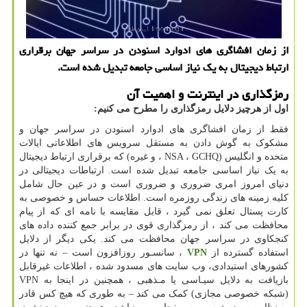
از زمان افشاگری های ادوارد اسنودن در سراسر جهان برقراری
ارتباط دیجیتال به یك نیاز اساسی جامعه تبدیل شده است.
رمزگذاری در اینترنت و اهمیت آن
اول از هرچیز دلایل رمزگذاری را مطرح می کنیم:
فقط از زمان افشاگری های ادوارد اسنودن در سراسر جهان و
مشکوک به گوش دادن به مستقل سرویس های اطلاعاتی ایالات
متحده و انگلیس (NSA ، GCHQ ، و غیره) که برقراری ارتباط دیجیتال
به یک نیاز اساسی جامعه تبدیل شده است. ارتباطات دیجیتالی در
دنیای امروز امری ضروری و ضروری است و در عین حال شامل
کلیه زمینه های زندگی روزمره است. اطلاعات حساس و خصوصی به
کارت پستال تعلق نمی گیرد ، قابل مقایسه با نامه ای که از پیام
محافظت می کند ، از رمزگذاری قوی در برابر جمع کننده داده های
کنجکاوی در سراسر جهان محافظت می کند. یکی دیگر از دلایل
استفاده گسترده از
VPN
، سانسـور روزافزون است – نه تنها در
کشورهای استیدادی، وب سایت های مسدود شده ، اطلاعات غیرقابل
بازیافت به دلایل سيـاسی یا مـذهبی ، همچنین در اینجا به VPN
(شبکه خصوصی مجازی) کمک می کند – به طوری که هیچ کس قادر