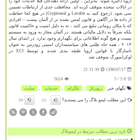
اروپا ذخیره شوند. بنابراین ، اولین ارائه دهندگان قبلاً خدمات خود را
در ایالات متحده متوقف کرده اند. محافظت جدی از ارتباطات تضمین
نمی شود. (رجوع کنید به Lavabit و Cryptoseal) در هیچ کجا حفاظت
از داده ها در آگاهی و قانون لمس نشده تر از آلمان نیست – افرادی
که با مکان رومانی تبلیغ می کنند ، نه به دلیل امنیت و حاکمیت قانون
بلکه صرفاً به دلایل مالیاتی هستند. در آلمان مجاز به ورود به سیستم
نیست و هیچ گونه اطلاعاتی برای نگهداری وجود ندارد. در ابتدای سال
۲۰۱۴ ، همه جاه طلبی های سیاستمداران امنیتی زودرس به عنوان
ناسازگار با قوانین اروپا طبقه بندی شدند و توسط ECJ در
لوکزامبورگ متوقف شد.
1398/07/17
21:31:39
5624
/ 5
5.0
تگهای خبر:
رپورتاژ
,
تلگرام
,
خدمات
,
سایت
این مطلب لیمو بلاگ را می پسندید؟
(0)
(1)
X
تازه ترین مطالب مرتبط در لیموبلاگ
سامانه تخصصی قوانین تأمین اجتماعی