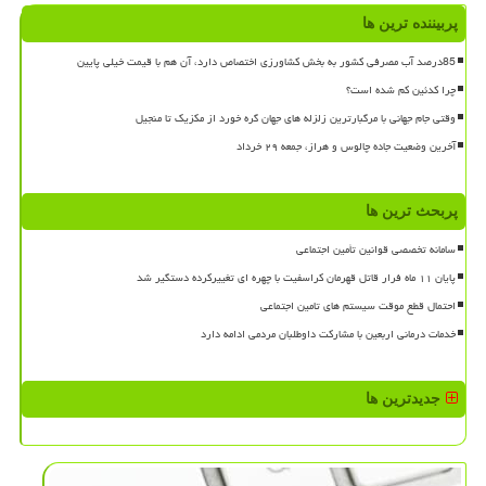
پربیننده ترین ها
85درصد آب مصرفی کشور به بخش کشاورزی اختصاص دارد، آن هم با قیمت خیلی پایین
چرا کدئین کم شده است؟
وقتی جام جهانی با مرگبارترین زلزله های جهان گره خورد از مکزیک تا منجیل
آخرین وضعیت جاده چالوس و هراز، جمعه ۲۹ خرداد
پربحث ترین ها
سامانه تخصصی قوانین تأمین اجتماعی
پایان ۱۱ ماه فرار قاتل قهرمان کراسفیت با چهره ای تغییرکرده دستگیر شد
احتمال قطع موقت سیستم های تامین اجتماعی
خدمات درمانی اربعین با مشارکت داوطلبان مردمی ادامه دارد
جدیدترین ها