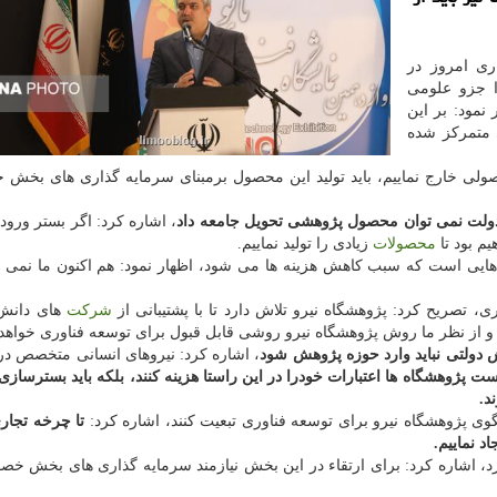
ری امروز در
را جزو علومی
نمود: بر این
 متمركز شده
حصولی خارج نماییم، باید تولید این محصول برمبنای سرمایه گذاری های بخ
دولت نمی توان محصول پژوهشی تحویل جامعه داد
، اشاره كرد: اگر بستر ورود
یم بود تا
محصولات
زیادی را تولید نماییم.
 هایی است كه سبب كاهش هزینه ها می شود، اظهار نمود: هم اكنون ما نمی تو
ی، تصریح كرد: پژوهشگاه نیرو تلاش دارد تا با پشتیبانی از
شركت
های دانش 
 از نظر ما روش پژوهشگاه نیرو روشی قابل قبول برای توسعه فناوری خواهد 
دولتی نباید وارد حوزه پژوهش شود
، اشاره كرد: نیروهای انسانی متخصص د
ست پژوهشگاه ها اعتبارات خودرا در این راستا هزینه كنند، بلكه باید بسترسازی 
د.
الگوی پژوهشگاه نیرو برای توسعه فناوری تبعیت كنند، اشاره كرد:
تا چرخه تجار
د نماییم.
د كرد، اشاره كرد: برای ارتقاء در این بخش نیازمند سرمایه گذاری های بخش خ