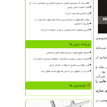
85درصد آب مصرفی کشور به بخش کشاورزی اختصاص دارد، آن
هم با قیمت خیلی پایین
چرا کدئین کم شده است؟
وقتی جام جهانی با مرگبارترین زلزله های جهان گره خورد از
مکزیک تا منجیل
آخرین وضعیت جاده چالوس و هراز، جمعه ۲۹ خرداد
ش خصوصی
پربحث ترین ها
 سرمایه
احتمال قطع موقت سیستم های تامین اجتماعی
انیم از
خدمات درمانی اربعین با مشارکت داوطلبان مردمی ادامه دارد
طرز نگهداری صحیح داروها در گرمای عراق
بنیان و
ادارات و بانکهای این استان ها چهارشنبه تعطیل شد
بود.
ر شركت
هایی را
جدیدترین ها
ی سازی
صوصی در