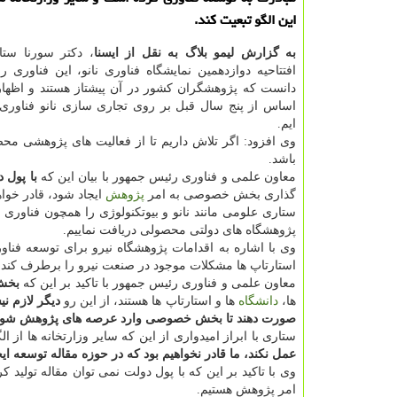
این الگو تبعیت كند.
به گزارش لیمو بلاگ به نقل از ایسنا
، دكتر سورنا ستا
افتتاحیه دوازدهمین نمایشگاه فناوری نانو، این فناوری 
دانست كه پژوهشگران كشور در آن پیشتاز هستند و اظهار 
اساس از پنج سال قبل بر روی تجاری سازی نانو فناوری
ایم.
وی افزود: اگر تلاش داریم تا از فعالیت های پژوهشی م
باشد.
معاون علمی و فناوری رئیس جمهور با بیان این كه
با پول 
گذاری بخش خصوصی به امر
پژوهش
ایجاد شود، قادر خواه
ستاری علومی مانند نانو و بیوتكنولوژی را همچون فناوری
پژوهشگاه های دولتی محصولی دریافت نماییم.
وی با اشاره به اقدامات پژوهشگاه نیرو برای توسعه فناور
استارتاپ ها مشكلات موجود در صنعت نیرو را برطرف كند و
معاون علمی و فناوری رئیس جمهور با تاكید بر این كه
بخش 
ها،
دانشگاه
ها و استارتاپ ها هستند، از این رو
دیگر لازم نی
صورت دهند تا بخش خصوصی وارد عرصه های پژوهش شون
ستاری با ابراز امیدواری از این كه سایر وزارتخانه ها از 
عمل نكند، ما قادر نخواهیم بود كه در حوزه مقاله توسعه ایجا
وی با تاكید بر این كه با پول دولت نمی توان مقاله تولی
امر پژوهش هستیم.