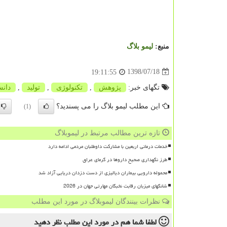
منبع:
لیمو بلاگ
1398/07/18
19:11:55
تگهای خبر:
پژوهش
,
تكنولوژی
,
تولید
,
دانش
این مطلب لیمو بلاگ را می پسندید؟
(1)
تازه ترین مطالب مرتبط در لیموبلاگ
خدمات درمانی اربعین با مشارکت داوطلبان مردمی ادامه دارد
طرز نگهداری صحیح داروها در گرمای عراق
محموله دارویی بیماران دیالیزی از دست دزدان دریایی آزاد شد
شانگهای میزبان رقابت نخبگان مهارتی جهان در 2026
نظرات بینندگان لیموبلاگ در مورد این مطلب
لطفا شما هم
در مورد این مطلب
نظر دهید