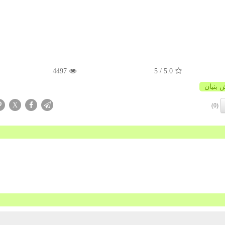
4497
/ 5
5.0
 بنیان
X
(0)