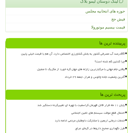
لینک دوستان لیمو بلاگ
حوزه های انتخابیه مجلس
فیش حج
قیمت بیسیم موتورولا
پربیننده ترین ها
85درصد آب مصرفی کشور به بخش کشاورزی اختصاص دارد، آن هم با قیمت خیلی پایین
چرا کدئین کم شده است؟
وقتی جام جهانی با مرگبارترین زلزله های جهان گره خورد از مکزیک تا منجیل
آخرین وضعیت جاده چالوس و هراز، جمعه ۲۹ خرداد
پربحث ترین ها
پایان ۱۱ ماه فرار قاتل قهرمان کراسفیت با چهره ای تغییرکرده دستگیر شد
احتمال قطع موقت سیستم های تامین اجتماعی
خدمات درمانی اربعین با مشارکت داوطلبان مردمی ادامه دارد
طرز نگهداری صحیح داروها در گرمای عراق