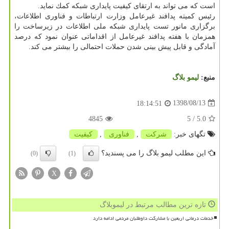
است كه می تواند به ارتقای كیفیت پایداری شبكه كمك نماید.
رئیس كمیته پدافند غیرعامل وزارت ارتباطات و فناوری اطلاعات،
برگزاری مانور تست پایداری شبكه ملی اطلاعات در زیرساخت را
همزمان با هفته پدافند غیرعامل از اقداماتی عنوان نمود كه درصد
آمادگی و قابل پیش بینی شدن حملات احتمالی را بیشتر می كند.
منبع:
لیمو بلاگ
1398/08/13
18:14:51
4845
/ 5
5.0
تگهای خبر:
شركت
,
فناوری
,
كیفیت
این مطلب لیمو بلاگ را می پسندید؟
(0)
(1)
X
تازه ترین مطالب مرتبط در لیموبلاگ
خدمات درمانی اربعین با مشارکت داوطلبان مردمی ادامه دارد