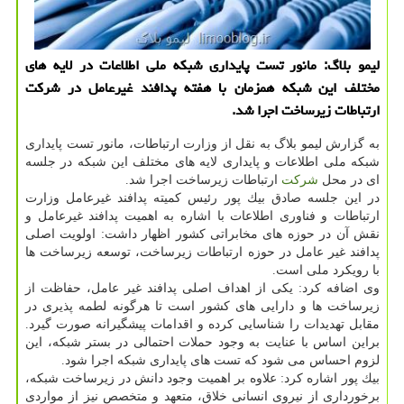
لیمو بلاگ: مانور تست پایداری شبكه ملی اطلاعات در لایه های
مختلف این شبكه همزمان با هفته پدافند غیرعامل در شركت
ارتباطات زیرساخت اجرا شد.
به گزارش لیمو بلاگ به نقل از وزارت ارتباطات، مانور تست پایداری
شبكه ملی اطلاعات و پایداری لایه های مختلف این شبكه در جلسه
ای در محل
شركت
ارتباطات زیرساخت اجرا شد.
در این جلسه صادق بیك پور رئیس كمیته پدافند غیرعامل وزارت
ارتباطات و فناوری اطلاعات با اشاره به اهمیت پدافند غیرعامل و
نقش آن در حوزه های مخابراتی كشور اظهار داشت: اولویت اصلی
پدافند غیر عامل در حوزه ارتباطات زیرساخت، توسعه زیرساخت ها
با رویكرد ملی است.
وی اضافه كرد: یكی از اهداف اصلی پدافند غیر عامل، حفاظت از
زیرساخت ها و دارایی های كشور است تا هرگونه لطمه پذیری در
مقابل تهدیدات را شناسایی كرده و اقدامات پیشگیرانه صورت گیرد.
براین اساس با عنایت به وجود حملات احتمالی در بستر شبكه، این
لزوم احساس می شود كه تست های پایداری شبكه اجرا شود.
بیك پور اشاره كرد: علاوه بر اهمیت وجود دانش در زیرساخت شبكه،
برخورداری از نیروی انسانی خلاق، متعهد و متخصص نیز از مواردی