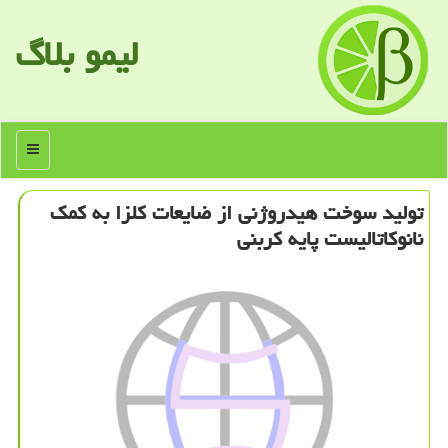
لیمو بلاگ
منو
تولید سوخت هیدروژنی از ضایعات كلزا به كمك
نانوكاتالیست پایه كربنی