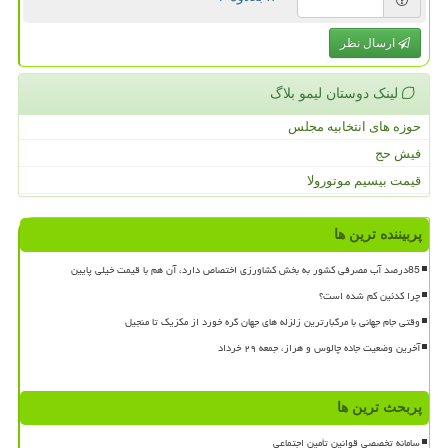
ارسال نظر
لینک دوستان لیمو بلاگ
حوزه های انتخابیه مجلس
فیش حج
قیمت بیسیم موتورولا
پربیننده ترین ها
85درصد آب مصرفی کشور به بخش کشاورزی اختصاص دارد، آن هم با قیمت خیلی پایین
چرا کدئین کم شده است؟
وقتی جام جهانی با مرگبارترین زلزله های جهان گره خورد از مکزیک تا منجیل
آخرین وضعیت جاده چالوس و هراز، جمعه ۲۹ خرداد
پربحث ترین ها
سامانه تخصصی قوانین تأمین اجتماعی