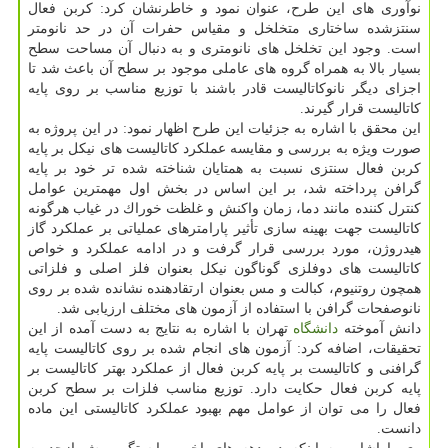
نوآوری های این طرح، عنوان نمود و خاطرنشان كرد: كربن فعال
سنتزشده ساختاری متخلخل و مقیاس حفرات آن در حد نانومتر
است. وجود این تخلخل های نانومتری و به دنبال آن مساحت سطح
بسیار بالا به همراه گروه های عاملی موجود بر سطح آن باعث شد تا
اجزای دیگر نانوكاتالیست قادر باشند با توزیع مناسب بر روی پایه
كاتالیست قرار گیرند.
این محقق با اشاره به جزئیات این طرح اظهار نمود: در این پروژه به
صورت ویژه به بررسی و مقایسه عملكرد كاتالیست های نیكل بر پایه
كربن فعال سنتزی نسبت به همتایان شناخته شده تر خود بر پایه
گرافن پرداخته شد، بر این اساس در بخش اول مهمترین عوامل
كنترل كننده مانند دما، زمان واكنش و غلظت خوراك در غیاب هرگونه
كاتالیست جهت بهینه سازی تأثیر پارامترهای عملیاتی بر عملكرد گاز
هیدروژن، مورد بررسی قرار گرفت و در ادامه عملكرد و خواص
كاتالیست های دوفلزی گوناگون نیكل بعنوان فلز اصلی و فلزاتی
همچون روتنیوم، كبالت و مس بعنوان ارتقادهنده نشانده شده بر روی
نانوصفحات گرافن با استفاده از آزمون های مختلف ارزیابی شد.
دانش آموخته
دانشگاه
تهران با اشاره به نتایج به دست آمده از این
تحقیقات، اضافه كرد: آزمون های انجام شده بر روی كاتالیست پایه
گرافنی و كاتالیست بر پایه كربن فعال از عملكرد بهتر كاتالیست بر
پایه كربن فعال حكایت دارد. توزیع مناسب فلزات بر سطح كربن
فعال را می توان از عوامل مهم بهبود عملكرد كاتالیستی این ماده
دانست.