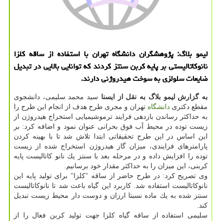
لیمو بلاگ: پژوهشگران دانشگاه تهران با استفاده از ساقه كلزا
نانوكاتالیستی بر پایه كربن سنتز كردند كه توانایی بالایی در تبدیل
ضایعات سلولزی به سوخت هیدروژنی دارند.
به گزارش لیمو بلاگ به نقل از ایسنا
سید محمد سلیمی، دانشجوی
مقطع دكتری
دانشگاه
تهران و مجری طرح هدف از انجام این طرح را
به حداكثر رساندن بازدهی فرایند ترموشیمیایی استخراج هیدروژن از
زیست توده در محیط آب فوق بحرانی عنوان نمود و اضافه كرد: بر
این اساس در این طرح تحقیقاتی ابتدا تلاش شد تا با بهینه كردن
پارامترهای فرایندی، میزان گاز هیدروژن استخراج شده از زیست
توده را افزایش داده و در مرحله بعد با سنتز یك نانو كاتالیست پایه
كربنی، این میزان را به حداكثر مقدار خود برسانیم.
وی تصریح كرد: در طرح حاضر از ساقه "كلزا" برای تولید پایه این
نانوكاتالیست استفاده شد. كاربرد این گیاه باعث شد تا نانوكاتالیست
سنتز شده به یك ماده نسبتا ارزان و دوست دار محیط زیست تبدیل
كند.
سلیمی استفاده از ساقه گیاه كلزا جهت تولید كربن فعال را از