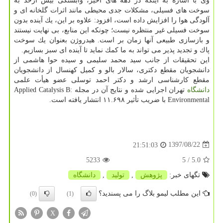
وی با اشاره به اینكه در دهه های اخیر، وابستگی بیش ازحد به
سوخت های فسیلی، مشكلات جدی محیطی مانند اثرات گلخانه ای و
آلودگی هوا را افزایش داده است، افزود: علاوه بر این، یك آینده بدون
سوخت فسیلی غیر منتظره نیست؛ چونكه این منابع، بی نهایت نیستند
و بازسازی طبیعی آنها زمان بر است. هیدروژن بعنوان یك سوخت
پاك و تجدید پذیر می تواند به ما كمك نماید تا آینده ای سبز بسازیم.
این تحقیقات از جانب سید محمد سلیمی و سیده حوا هاشمی از
دانشجویان مقطع دكتری، سالار بالو و كمیل كهنسال از دانشجویان
مقطع كارشناسی ارشد و دكتر احمد توسلی عضو هیأت علمی
دانشگاه
تهران اجرایی شده و نتایج آن در مجله Applied Catalysis B:
Environmental با ضریب تأثیر ۱۱.۶۹۸ انتشار یافته است.
1397/08/22
21:51:03
5233
/ 5
5.0
تگهای خبر:
پژوهش
,
تولید
,
دانشگاه
این مطلب لیمو بلاگ را می پسندید؟
(0)
(1)
X