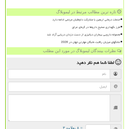
تازه ترین مطالب مرتبط در لیموبلاگ
خدمات درمانی اربعین با مشارکت داوطلبان مردمی ادامه دارد
طرز نگهداری صحیح داروها در گرمای عراق
محموله دارویی بیماران دیالیزی از دست دزدان دریایی آزاد شد
شانگهای میزبان رقابت نخبگان مهارتی جهان در 2026
نظرات بینندگان لیموبلاگ در مورد این مطلب
لطفا شما هم
نظر دهید
= ۸ بعلاوه ۳