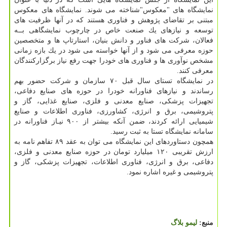
نمایشگاه های "معكوس"شناخته می شوند. نمایشگاه های معكوس
مبتنی بر تقاضای پژوهش و فناوری هستند كه در آنها ظرفیت های
توسعه و نیازهای یك صنعت خاص در چارچوب نمایشگاهی بــه
فعالان، شركت های فناور و دانش بنیان، استارتاپ ها و متخصصین
حوزه معرفی می شود و از آنها خواسته می شود در یك بازه زمانی
مشخص نوآوری ها و فناوری های خودرا جهت رفع نیاز برگزاركنندگان
معرفی كنند.
در نمایشگاه تستای سال قبل ۷۰ سازمان و شركت حضور بهم
رساندند و نیازهای فناورانه خودرا در حوزه های صنایع دفاعی،
تجهیزات پزشكی، صنایع معدنی و فلزی، صنایع غذایی، گاز و
پتروشیمی، برق و انرژی، كشاورزی، فناوری اطلاعات و صنایع
شیمیایی ارائه كردند، ضمن آنكه بیشتر از ۹۰۰ نیـاز فناورانه در
سامانه نمایشگاه تستا به ثبت رسید.
همچون دستاوردهای این نمایشگاه می توان به عقد ۸۹ تفاهم نامه به
ارزش تقریبی ۱۲۰ میلیارد تومان در حوزه صنایع معدنی و فلزی،
دفاعی، برق و انرژی، فناوری اطلاعات، تجهیزات پزشكی، گاز و
پتروشیمی و غیره اشاره نمود.
منبع:
لیمو بلاگ