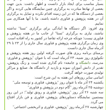
بسیار مناسب برای ایجاد بازار دانست و اظهار داشت: بدین جهت
بعضی از نهادها مبادرت به برگزاری چنین نمایشگاه هایی كردند و اگر
بعضی از دستگاه ها كه در این زمینه اقدام نكرده و تمایل به برگزاری
آن در هفته پژوهش و فناوری داشته باشند، ما با آنها همكاری می
نماییم.
وی افزود: اگر دستگاه ها آمادگی برای برگزاری "تستا" نداشته
نباشند، نیازی به برگزاری "تستا" از جانب ما در هفته پژوهش و
فناوری نیست؛ چونكه چرخه ارائه تقاضا در كشور به راه افتاده است.
وی زمان برگزاری هفته پژوهش و فناوری سال جاری را از ۲۳ تا ۲۹
آذرماه سال جاری دانست.
برمبنای برنامه ریزی های صورت گرفته اولین روز هفته پژوهش و
تكنولوژی روز شنبه، ۲۳ آذرماه است كه با عنوان "پژوهش و فناوری:
مدرسه،
دانشگاه
و جامعه» نام گذاری شده است و زنگ پژوهش،
تقدیر از دانش آموزان نمونه و بازدید از دانشگاه ها، صنایع و مراكز
تولیدی صورت خواهد گرفت.
اسامی سایر روزهای این هفته به این شرح است:
یكشنبه ۲۴ آذر ماه با عنوان روز "پژوهش، فناوری و توسعه ملی"
دوشنبه ۲۵ آذرماه روز "گام دوم در پژوهش و فناوری"
سه شنبه ۲۶ آذر روز "پژوهش، فناوری و رونق تولید"؛ در این روز
بیستمین نمایشگاه دستاوردهای پژوهش، فناوری و فن بازار افتتاح
می گردد.
چهارشنبه ۲۷ آذرماه روز "پژوهش، فناوری و اثربخشی اجتماعی"