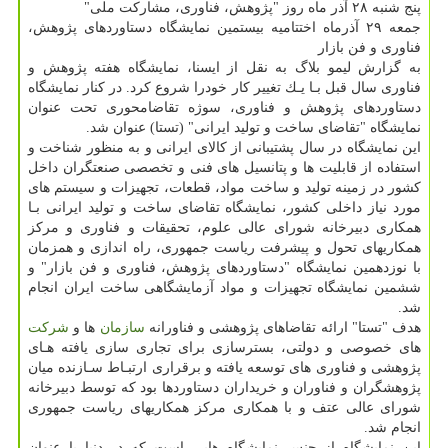
پنج شنبه ۲۸ آذر ماه روز "پژوهش، فناوری، مشاركت ملی"
جمعه ۲۹ آذرماه اختتامیه بیستمین نمایشگاه دستاوردهای پژوهش،
فناوری و فن بازار
به گزارش لیمو بلاگ به نقل از ایسنا، نمایشگاه هفته پژوهش و
فناوری سال قبل بـا یـك تغییر كار خودرا شروع كرد. در كنار نمایشگاه
دستاوردهای پژوهش و فناوری، سوژه تقاضامحوری تحت عنوان
نمایشگاه "تقاضای ساخت و تولید ایرانی" (تستا) عنوان شد.
این نمایشگاه در سال پشتیبانی از كالای ایرانی و به منظور شناخت و
استفاده از قابلیت ها و پتانسیل های فنی و تخصصی صنعتگران داخل
كشور در زمینه تولید و ساخت مواد، قطعات، تجهیزات و سیستم های
مورد نیاز داخلی كشور، نمایشگاه تقاضای ساخت و تولید ایرانی بـا
همكاری دبیرخانه شورای عالی علوم، تحقیقات و فناوری و مركز
همكاریهای تحول و پیشرفت ریاست جمهوری، راه اندازی و همزمان
با نوزدهمین نمایشگاه "دستاوردهای پژوهش، فناوری و فن بازار" و
ششمین نمایشگاه تجهیزات و مواد آزمایشگاهی ساخت ایران انجام
شد.
هدف "تستا" ارائه تقاضاهای پژوهشی و فناورانه
سازمان
ها و
شركت
های خصوصی و دولتی، بسترسازی برای تجاری سازی یافته هـای
پژوهشی و فناوری های توسعه یافته و برقراری ارتبـاط سـازنده میان
پژوهشگران و فناوران و خریداران دستاوردها بود كه توسط دبیرخانه
شورای عالی عتف و با همكاری مركز همكاریهای ریاست جمهوری
انجام شد.
این نمایشگاه از جنس نمایشگاه هایی است كه در دنیا با عنوان