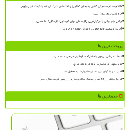
85درصد آب مصرفی کشور به بخش کشاورزی اختصاص دارد، آن هم با قیمت خیلی پایین
چرا کدئین کم شده است؟
وقتی جام جهانی با مرگبارترین زلزله های جهان گره خورد از مکزیک تا منجیل
آخرین وضعیت جاده چالوس و هراز، جمعه ۲۹ خرداد
پربحث ترین ها
خدمات درمانی اربعین با مشارکت داوطلبان مردمی ادامه دارد
طرز نگهداری صحیح داروها در گرمای عراق
ادارات و بانکهای این استان ها چهارشنبه تعطیل شد
ارایه بیشتر از 55 هزار خدمت امدادی به زوار اربعین توسط هلال احمر
جدیدترین ها