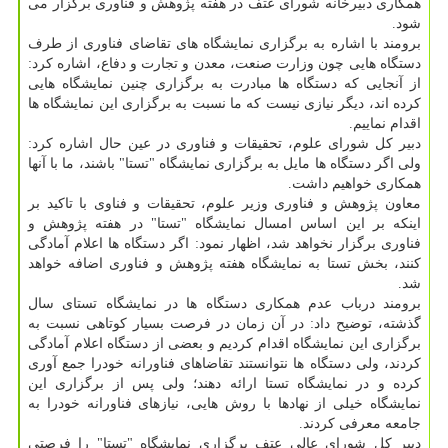
همكاری دبیرخانه شورای عتف در هفته پژوهش و فناوری برگزار می
شود.
برومند با اشاره به برگزاری نمایشگاه های تقاضای فناوری از طرف
دستگاه هایی چون وزارت صنعت، معدن و تجارت و دفاع، اشاره كرد:
از آنجایی كه دستگاه ها مبادرت به برگزاری چنین نمایشگاه هایی
كرده اند، دیگر نیازی نیست كه ما نسبت به برگزاری این نمایشگاه ها
اقدام نماییم.
دبیر كل شورای علوم، تحقیقات و فناوری در عین حال اشاره كرد:
ولی اگر دستگاه ها مایل به برگزاری نمایشگاه "تستا" باشند، ما با آنها
همكاری خواهیم داشت.
معاون پژوهش و فناوری وزیر علوم، تحقیقات و فناوی با تاكید بر
اینكه بر این اساس امسال نمایشگاه "تستا" در هفته پژوهش و
فناوری برگزار نخواهد شد، اظهار نمود: اگر دستگاه ها اعلام آمادگی
كنند، بخش تستا به نمایشگاه هفته پژوهش و فناوری اضافه خواهد
شد.
برومند درباب عدم همكاری دستگاه ها در نمایشگاه تستای سال
گذشته، توضیح داد: در آن زمان در فرصت بسیار كوتاهی نسبت به
برگزاری این نمایشگاه اقدام كردیم و بعضی از دستگاه اعلام آمادگی
كردند، ولی دستگاه ها نتوانستند تقاضاهای فناورانه خودرا جمع آوری
كرده و در نمایشگاه تستا ارائه دهند؛ ولی پس از برگزاری این
نمایشگاه خیلی از نهادها با روش هایی، نیازهای فناورانه خودرا به
جامعه معرفی كردند.
دبیر كل شورای عالی عتف برگزاری نمایشگاه "تستا" را فرصتی