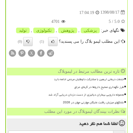
1398/08/17
17:04:19
4701
/ 5
5.0
تگهای خبر:
پزشكی
,
پژوهش
,
تكنولوژی
,
تولید
این مطلب لیمو بلاگ را می پسندید؟
(0)
(1)
X
تازه ترین مطالب مرتبط در لیموبلاگ
خدمات درمانی اربعین با مشارکت داوطلبان مردمی ادامه دارد
طرز نگهداری صحیح داروها در گرمای عراق
محموله دارویی بیماران دیالیزی از دست دزدان دریایی آزاد شد
شانگهای میزبان رقابت نخبگان مهارتی جهان در 2026
نظرات بینندگان لیموبلاگ در مورد این مطلب
لطفا شما هم
نظر دهید