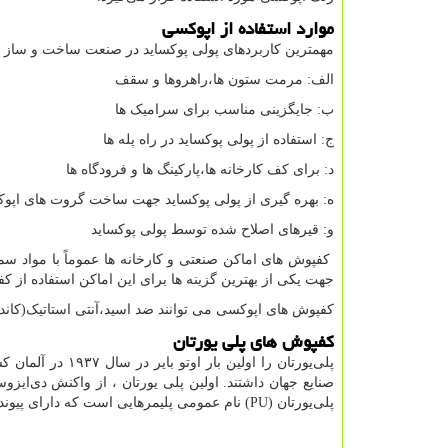
موارد استفاده از اپوکسی
مهمترین کاربردهای پولی پوکساید در صنعت ساخت و ساز 
الف: مرمت ستون ها،راهروها و سقف
ب: جایگزینی مناسب برای سرامیک ها
ج: استفاده از پولی پوکساید در راه پله ها
د: برای کف کارخانه ها،پارکینگ ها و فرودگاه ها
ه: بهره گیری از پولی پوکساید جهت ساخت گروت های اپو
و: قیرهای اصلاح شده توسط پولی پوکساید
کفپوش های اماکن صنعتی و کارخانه ها عموماً با مواد سم
جهت یکی از بهترین گزینه ها برای این اماکن استفاده از 
کفپوش های اپوکسی می توانند ضد اسید،آنتی استاتیک(کانداک
کفپوش های پلی یورتان
پلی‌یورتان را او
صنایع جهان داشتند. اولین پلی ‌یورتان ، از واکنش دی‌ایزوسیا
پلی‌یورتان (
PU
) نام عمومی پلیمرهایی است که دارای پیوند 