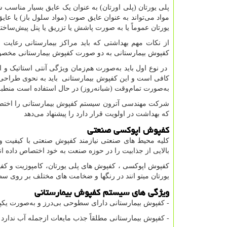
پلی یورتان (پلی اورتان) به عنوان یک عایق بسیار مناسب ش
مواد می‌تواند به عنوان عایق صوت (مواد سلول باز) یا عا
یورتان عموماً یا به صورت پاشش یا تزریق یا پنل پیش‌ساخت
از نکات مهم بهداشتی که باید مراکز بیمارستانی رعایت 
کفپوش بیمارستانی به دو صورت کفپوش بیمارستانی مخصو
در نوع اول باید به‌صورت هم‌زمان ویژگی آنتی استاتیک و ا
کافی است و این کفپوش بیمارستانی باید به نحوی طراحی، 
به‌صورت تمام‌وقت (شبانه‌روز) در حال استفاده است منطب
شرکت مهندسی آترون سیستم کفپوش بیمارستانی را اختصاصا
که بهداشت در اولویت قرار دارد را پیشنهاد می‌دهد
کفپوش اپوکسی صنعتی
کلیه محیط های صنعتی نیازمند کفپوش صنعتی با کیفیت و 
بالایی از جذابیت را در حوزه صنعت به خود اختصاص داده اند
کفپوش اپوکسی ، کفپوش های پلی یورتان، کامپوزیت و کفپو
یورتان میتو انند در رنگها و ضخامت های مختلف بر روی سط
ویژگی های سیستم کفپوش بیمارستانی
- کفپوش بیمارستانی دارای سطوحی بی‌درز و به‌صورت یک
- کفپوش بیمارستانی مطلقاً جذب مایعات ازجمله آب ندارد و