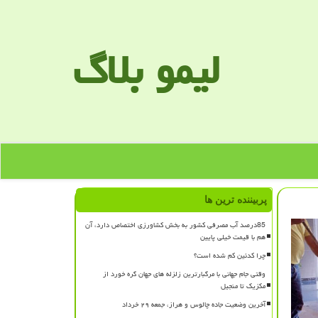
لیمو بلاگ
پربیننده ترین ها
85درصد آب مصرفی کشور به بخش کشاورزی اختصاص دارد، آن
هم با قیمت خیلی پایین
چرا کدئین کم شده است؟
وقتی جام جهانی با مرگبارترین زلزله های جهان گره خورد از
مکزیک تا منجیل
آخرین وضعیت جاده چالوس و هراز، جمعه ۲۹ خرداد