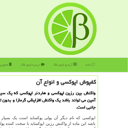
خانه
آرشیو لیمو بلاگ
درباره لیمو بلاگ
فناوری
كفپوش اپوكسی و انواع آن
واكنش بین رزین اپوكسی و هاردنر اپوكسی كه یك سیكل
آمین می تواند باشد یك واكنش افزایشی گرمازا و بدون 
جانبی است.
اپوکسی که نام دیگر آن پولی پوکساید است یک بسپا
باشد این ماده از واکنش رزین اپوکساید با سخت کننده پولی