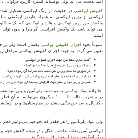
آمید بدست می آید پولی پوکساید گستره کاربرد فراوانی دار
کفپوش اپوکسی
در حقیقت از رنگ اپوکسی تشکیل شده
اپوکسی از رزین اپوکسی به همراه هاردنر اپوکسی سا
واکنش بین رزین اپوکسی و هاردنر اپوکسی که یک سیکلو آ
می تواند باشد یک واکنش افزایشی گرمازا و بدون تولید
است.
عموماً نحوه
اجرای کفپوش اپوکسی
یکسان است ولی بر ح
تعیین می گردد. به جهت اجرای کفپوش اپوکسی مراحل زیر
آماده سازی سطح بتن جهت اجرای کفپوش اپوکسی
تمیزکاری و چربی زدایی سطح بتن، سنگ یا موزاییک
در صورتی که سطح زیرین بتن باشد باید شیرابه آن زدوده شود
باز کردن ترک ها و درز های احتمالی و پرکردن آن با گروت اپوکسی
مضرس و زبر نمودن سطح جهت افزایش چسبندگی، جهت این کار از سا
خانواده مواد
اپوکسی
به دو دسته پلی‌آمین و پلی‌آمید تقسی
در بیشترین حالت تا ۱۰۰۰ میکرون می‌
باکتریال و ضد خورندگی بیشتر در بیمارستان‌ها و در آزمایشگ
ولی مواد پلی‌آمین را هر چقدر که بخواهیم می‌توانیم قطر ب
اپوکسی آمین بعلت نداشتن حلال و در نتیجه کاهش حجم بی
رنگ اپوکسی مورد استفاده قرار می‌گیرد.