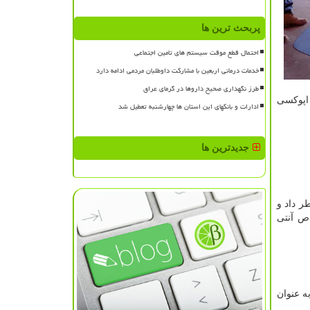
پربحث ترین ها
احتمال قطع موقت سیستم های تامین اجتماعی
خدمات درمانی اربعین با مشارکت داوطلبان مردمی ادامه دارد
طرز نگهداری صحیح داروها در گرمای عراق
اپوکسی
ادارات و بانکهای این استان ها چهارشنبه تعطیل شد
جدیدترین ها
ر داد و
خواص آنتی
ه عنوان