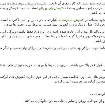
ناخته شده‌است، که کاربردهای آن با تغییر دانسیته و سلول بندی متفاوت می‌با
یق حرارت (مواد سلول بسته) ،
کفپوش پلی یورتان
استفاده شود. عایقکاری به 
ه می‌باشد.
شوداستفاده از
کفپوش بیمارستان
یکپارچه ، بدون درز و آنتی باکتریال است
ص اتاق عمل و ریکاوری و کفپوش بیمارستانی مربوط سایر بخش ها ست .
نتی باکتریال بودن آن رعایت شده باشد و در نوع دوم فقط داشتن ویژگی آنتی ب
فرمولاسیون و اجرا گردد که با شرایط سخت و ترددهای بسیار زیاد و سنگین 
ق باشد.
ً جهت مراکز بهداشتی ، درمانی و بیمارستانی، مراکز توان‌بخشی و دیگر مک
طول عمر بالا می باشند. امروزه پلیمرها با ورود به حوزه کفپوش های صنع
.
ش های پلی اوره جذابیت بسیار بالایی در این حوزه دارند. کفپوش های اپوکس
ح بتن آماده سازی شده اعمال گردند.
پارچه است
 از نفوذ آب، روغن و سایر مایعات به خود جلوگیری می‌کنند.