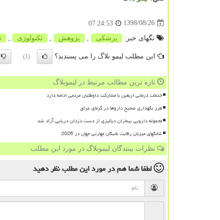
1398/08/26
07:24:53
تگهای خبر:
پزشكی
,
پژوهش
,
تكنولوژی
,
ت
این مطلب لیمو بلاگ را می پسندید؟
(1)
تازه ترین مطالب مرتبط در لیموبلاگ
خدمات درمانی اربعین با مشارکت داوطلبان مردمی ادامه دارد
طرز نگهداری صحیح داروها در گرمای عراق
محموله دارویی بیماران دیالیزی از دست دزدان دریایی آزاد شد
شانگهای میزبان رقابت نخبگان مهارتی جهان در 2026
نظرات بینندگان لیموبلاگ در مورد این مطلب
لطفا شما هم
در مورد این مطلب
نظر دهید