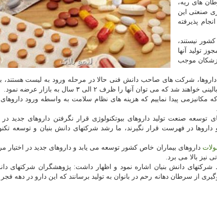
ان های ریه،
ژی صنعتی این
انجام پذیرفته
كشور نیستند،
وز تولید آنها
 پزشكان موجب
ین داروها، شركت های صاحب دانش فنی حالا در مرحله ورود به لیست هستند، بی
 می توان آنها را ظرف ۲ الی ۳ سال به بازار عرضه نمود.
م كه مكانیزمی پیدا نماییم كه هزینه های نظام سلامت به واسطه ورود داروهای 
شهای توسعه صنعت تولید داروهای بیوتكنولوژی قرار نگرفتن داروهای جدید د
 داروها در فهرست قرار نگیرند، ما رشد شركتهای دانش بنیان و توسعه تكنو
لات
داروهای بیماران خاص كشور توسعه می یابد و داروهای جدید در اختیار مر
 نیز بالا می برد.
 شركتهای دانش بنیان اشاره نمود و اظهار داشت: پژوهشگران شركتهای دان
ری از سرطان دهانه رحم در بانوان به تولید برسانند كه این دارو در دهه فجر 