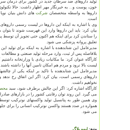
تولید داروهای ضد سرطان جدید در كشور برای درمان سرط
خون، پوست و... به خبرنگار مهر اظهار داشت: حالا تكنولو
داروها به واسطه متخصصان
شركت
های دانش بنیان نوپا 
است.
وی با اشاره به اینكه این داروها در لیست رسمی داروهای 
بیان كرد: باید این داروها وارد این فهرست شوند تا بتوان مج
را ستاندن كرد برای اینكه هم اكنون حتی تجویز آن توسط
تعلیق پروانه پزشكی می شود.
مدیرعامل این شتابدهنده با اشاره به اینكه برای تولید ا
بلافاصله پس از ثبت، وارد مرحله تولید صنعتی و مطالعات بالینی خواهند شد كه
كارآگاه عنوان كرد: ما مكاتبات زیادی با وزارتخانه داشتی
لیست بالا نرود و مردم هم امكان تامین آنها را داشته باشند.
مدیرعامل این شتابدهنده با تاكید بر اینكه یكی از چال
داروهای رسمی است، بیان كرد: اگر این اتفاق رخ ندهد و
نخواهیم داشت.
كارآگاه اشاره كرد: اگر این چالش برطرف شود، سبد
محصو
می گیرد. این روند توان رقابتی كشور را در بازارهای صادراتی
وی همین طور به پتانسیل تولید واكسنهای نوتركیب توسط
همواره در صدد هستند واكسن نوتركیب انسانی را برای جلوگی
می شود.
منبع:
لیمو بلاگ