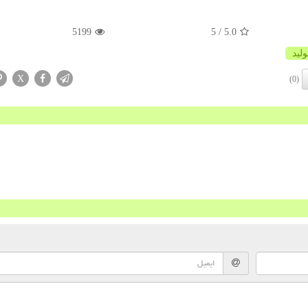
5199
/ 5
5.0
ولید
X
(0)