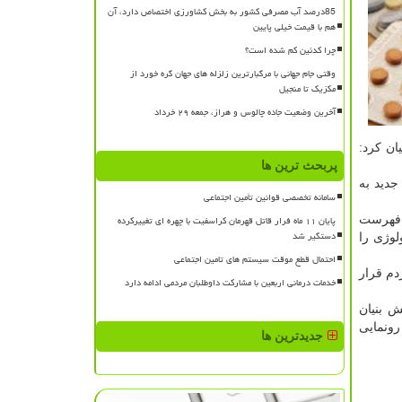
85درصد آب مصرفی کشور به بخش کشاورزی اختصاص دارد، آن
هم با قیمت خیلی پایین
چرا کدئین کم شده است؟
وقتی جام جهانی با مرگبارترین زلزله های جهان گره خورد از
مکزیک تا منجیل
آخرین وضعیت جاده چالوس و هراز، جمعه ۲۹ خرداد
ان كرد:
پربحث ترین ها
جدید به
سامانه تخصصی قوانین تأمین اجتماعی
پایان ۱۱ ماه فرار قاتل قهرمان کراسفیت با چهره ای تغییرکرده
ر فهرست
دستگیر شد
لوژی را
احتمال قطع موقت سیستم های تامین اجتماعی
دم قرار
خدمات درمانی اربعین با مشارکت داوطلبان مردمی ادامه دارد
ش بنیان
رونمایی
جدیدترین ها