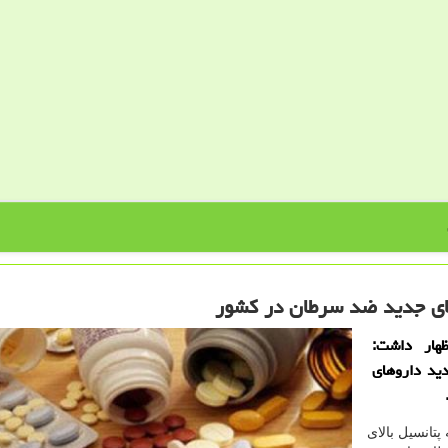
وهای جدید ضد سرطان در كشور
هار داشت:
ید داروهای
پتانسیل بالای