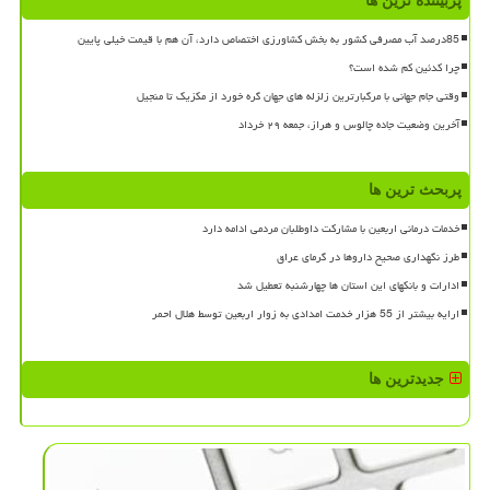
پربیننده ترین ها
85درصد آب مصرفی کشور به بخش کشاورزی اختصاص دارد، آن هم با قیمت خیلی پایین
چرا کدئین کم شده است؟
وقتی جام جهانی با مرگبارترین زلزله های جهان گره خورد از مکزیک تا منجیل
آخرین وضعیت جاده چالوس و هراز، جمعه ۲۹ خرداد
پربحث ترین ها
خدمات درمانی اربعین با مشارکت داوطلبان مردمی ادامه دارد
طرز نگهداری صحیح داروها در گرمای عراق
ادارات و بانکهای این استان ها چهارشنبه تعطیل شد
ارایه بیشتر از 55 هزار خدمت امدادی به زوار اربعین توسط هلال احمر
جدیدترین ها