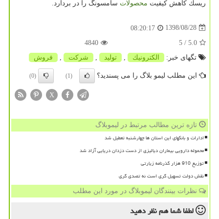
ریسك كاهش كیفیت
محصولات
سامسونگ را در بردارد.
1398/08/28
08:20:17
4840
/ 5
5.0
تگهای خبر:
الكترونیك
,
تولید
,
شركت
,
فروش
این مطلب لیمو بلاگ را می پسندید؟
(0)
(1)
X
تازه ترین مطالب مرتبط در لیموبلاگ
ادارات و بانکهای این استان ها چهارشنبه تعطیل شد
محموله دارویی بیماران دیالیزی از دست دزدان دریایی آزاد شد
توزیع 910 هزار گذرنامه زیارتی
نقش دولت تسهیل گری است نه تصدی گری
نظرات بینندگان لیموبلاگ در مورد این مطلب
لطفا شما هم
نظر دهید