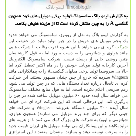
به گزارش لیمو بلاگ سامسونگ تولید برخی موبایل های خود همچون
گلكسی A را به چین منتقل كرده است تا از هزینه هایش بكاهد.
به گزارش لیمو بلاگ به نقل از رویترز، سامسونگ می خواهد حدود
یك پنجم موبایل های خویش را در چین تولید نماید. در حقیقت این
شركت
كره ای می خواهد با این شیوه قدرت رقابت با شركت هایی
مانند هواوی و شیائومی را به دست بیاورد اما به قول كارشناسان
چنین روشی خالی از ریسك نیست. شركت سامسونگ الكترونیك
آخرین كارخانه تولید موبایل خویش را در ماه اكتبر تعطیل كرد اما
حالا بی سروصدا تولید برخی مدلهای گلكسیA را به پیمانكارانی مانند
Wingtech سپرده كه خارج از چین چندان مشهور نیستند. این شركت
كره ای تابحال درباره تعداد دستگاه هایی كه در چین تولید می شود،
رقم صریحی اعلام نكرده است. اما به قول منابع مختلف سامسونگ
می خواهد سال آینده حدود ۶۰ میلیون موبایل ساخته شده در چین را
بارگیری كند. این درحالی است كه این شركت كره ای می خواهد
سال آینده ۳۰۰ میلیون دستگاه بفروشد. Wingtech و شركت های
چینی دیگر كه برای چند برند موبایل می سازند( همچون هواوی،
شیائومی و اوپو) به شركت های بزرگ كمك می كنند تا از هزینه های
تولید بكاهند و این پیمانكاران می توانند موبایل های ارزان قیمت جدید
را به سرعت توسعه دهند و بسازند. منتقدان معتقدند این استراتژی