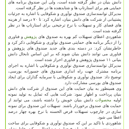
دانش بنیان در نظر گرفته شده است، ولی این صندوق برنامه های
حمایتی هم برای استارتاپ ها و شتابدهنده ها در نظر گرفته است.
مدیركل توانمندسازی صندوق نوآوری و شكوفایی با اشاره به جزئیات
پشتیبانی از شركت های دانش بنیان، اشاره كرد: تا ۷۰ درصد از هزینه
های فضای كار و تسهیلات با نرخ ترجیحی برای استارتاپ ها در نظر
گرفته شده است.
شاهوردی اعطای تسهیلات كم بهره به صندوق های
پژوهش
و فناوری
را از دیگر برنامه های حمایتی صندوق نوآوری و شكوفایی ذكر كرد و
خاطرنشان كرد: در دسته بندی های جدید صندوق های پژوهش و
فناوری می توانند دانش بنیان شوند كه بر این اساس تابحال دانش
بنیانی ۱۱ صندوق پژوهش و فناوری احراز شده است.
مدیركل توانمندسازی صندوق نوآوری و شكوفایی با اشاره به اجرای
برنامه مشترك جهت راه اندازی صندوق های جسورانه بورسی،
توضیح داد: صندوق نوآوری و شكوفایی با سرمایه گذاران برای ایجاد
صندوق های بورسی مشاركت دارد.
وی همینطور به بیان حمایت های این صندوق از شركت های دانش
بنیان پرداخت و اظهار نمود: شركت هایی كه تمایل به تولید نمونه
اولیه
محصولات
دانش بنیان خویش را داشته باشند، می توانند از
حمایت های صندوق برخوردار باشند. تسهیلات این صندوق برای نمونه
سازی در چارچوب تسهیلات قرض الحسنه با نرخ بهره چهار درصد
اعطا می شود.
شاهوردی با تاكید بر این كه صندوق نوآوری و شكوفایی برای ساخت
نمونه مهندسی، تسهیلات با نرخ چهار درصد اعطا می كند، خاطرنشان