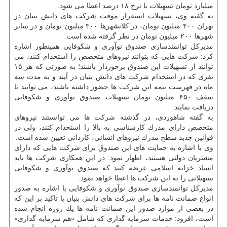
میلیارد تومان تسهیلات با نرخ ۱۸ درصد اعطا می شود.
به گفته وی، تسهیلات استقرار موقت شركت های دانش بنیان در
تهران ۴۰۰ میلیون تومان، در كلانشهرها ۳۰۰ میلیون تومان و در سایر
شهرها ۲۰۰ میلیون تومان در نظر گرفته شده است.
مدیركل توانمندسازی صندوق نوآوری و شكوفایی همینطور اشاره
كرد: شركت هایی كه بتوانند نیروهای متخصص را استخدام كنند، می
توانند از تسهیلات این صندوق برخوردار باشند؛ به صورتی كه هر ۱۵
نفری كه در استخدام شركت های دانش بنیان در آیند و به مدت سه
ماه در فهرست بیمه این شركت ها حضور داشته باشند، می توانند تا
سقف ۴۵۰ میلیون تومان تسهیلات صندوق نوآوری و شكوفایی
دریافت نمایند.
به گفته شاهوردی، در گذشته شركت ها می توانستند نیروهای
متخصص دارای مدرك كارشناسی به بالا را استخدام كنند، ولی در
قوانین جدید سطح مدرك نیروهای انسانی، كاردانی تعیین شده است.
وی با اشاره به حمایت های این صندوق برای شركت هایی كه دارای
مشتریان دولتی هستند، اظهار نمود: در این همكاری شركت ها باید
اسناد خزانه اسلامی عرضه كنند كه صندوق نوآوری و شكوفایی
تسهیلاتی را به این شركت ها اعطا خواهد نمود.
مدیركل توانمندسازی صندوق نوآوری و شكوفایی با اشاره به صدور
انواع ضمانت نامه ها برای شركت های دانش بنیان با تاكید بر این كه
در بعضی از موارد صدور این ضمانت نامه ها یك روزه انجام شده
است، افزود: خدمات سرمایه گذاری كه شامل «هم سرمایه گذاری»