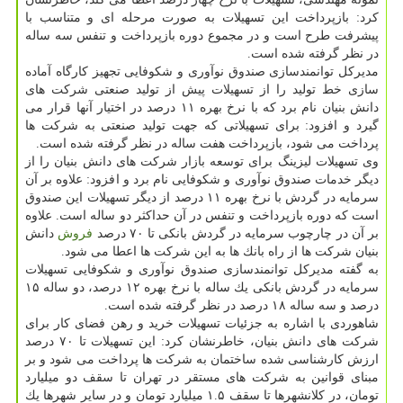
كرد: بازپرداخت این تسهیلات به صورت مرحله ای و متناسب با
پیشرفت طرح است و در مجموع دوره بازپرداخت و تنفس سه ساله
در نظر گرفته شده است.
مدیركل توانمندسازی صندوق نوآوری و شكوفایی تجهیز كارگاه آماده
سازی خط تولید را از تسهیلات پیش از تولید صنعتی شركت های
دانش بنیان نام برد كه با نرخ بهره ۱۱ درصد در اختیار آنها قرار می
گیرد و افزود: برای تسهیلاتی كه جهت تولید صنعتی به شركت ها
پرداخت می شود، بازپرداخت هفت ساله در نظر گرفته شده است.
وی تسهیلات لیزینگ برای توسعه بازار شركت های دانش بنیان را از
دیگر خدمات صندوق نوآوری و شكوفایی نام برد و افزود: علاوه بر آن
سرمایه در گردش با نرخ بهره ۱۱ درصد از دیگر تسهیلات این صندوق
است كه دوره بازپرداخت و تنفس در آن حداكثر دو ساله است. علاوه
بر آن در چارچوب سرمایه در گردش بانكی تا ۷۰ درصد
فروش
دانش
بنیان شركت ها از راه بانك ها به این شركت ها اعطا می شود.
به گفته مدیركل توانمندسازی صندوق نوآوری و شكوفایی تسهیلات
سرمایه در گردش بانكی یك ساله با نرخ بهره ۱۲ درصد، دو ساله ۱۵
درصد و سه ساله ۱۸ درصد در نظر گرفته شده است.
شاهوردی با اشاره به جزئیات تسهیلات خرید و رهن فضای كار برای
شركت های دانش بنیان، خاطرنشان كرد: این تسهیلات تا ۷۰ درصد
ارزش كارشناسی شده ساختمان به شركت ها پرداخت می شود و بر
مبنای قوانین به شركت های مستقر در تهران تا سقف دو میلیارد
تومان، در كلانشهرها تا سقف ۱.۵ میلیارد تومان و در سایر شهرها یك