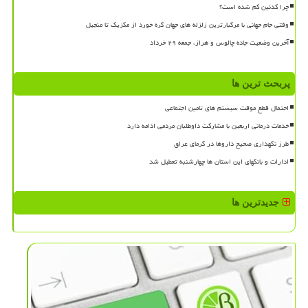
چرا کدئین کم شده است؟
وقتی جام جهانی با مرگبارترین زلزله های جهان گره خورد از مکزیک تا منجیل
آخرین وضعیت جاده چالوس و هراز، جمعه ۲۹ خرداد
پربحث ترین ها
احتمال قطع موقت سیستم های تامین اجتماعی
خدمات درمانی اربعین با مشارکت داوطلبان مردمی ادامه دارد
طرز نگهداری صحیح داروها در گرمای عراق
ادارات و بانکهای این استان ها چهارشنبه تعطیل شد
جدیدترین ها