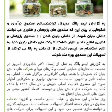
به گزارش لیمو بلاگ مدیركل توانمندسازی صندوق نوآوری و
شكوفایی با بیان این كه صندوق های پژوهش و فناوری می توانند
دانش بنیان شوند، از دانش بنیان شدن ۱۱ صندوق پژوهش و
فناوری اطلاع داد و اظهار داشت: شركت های دانش بنیان دنیا به
ازای استخدام هر نیروی انسانی از كاردانی به بالا می توانند از
تسهیلات این صندوق بهره مند شوند.
به گزارش لیمو بلاگ به نقل از ایسنا،
دكتر شاهوردی امروز در
نشست ساختارهای حمایتی كسب و كارهای نوپا و
شركت
های دانش
بنیان كه همزمان با هفته جهانی كارآفرینی برگزار شد، با اشاره به
سابقه تأثیر و تدوین اساسنامه صندوق نوآوری و شكوفایی اظهار
نمود: این صندوق فعالیت اصلی خویش را در سال ۱۳۹۲ با هدف
كمك به شركت های دانش بنیان و توسعه اقتصاد كشور مبتنی بر
حوزه های دانش بنیان افتتاح شد.
وی ساختار این صندوق را هیات امنایی دانست و افزود:
خدمات
صندوق در چهار دسته اعطای تسهیلات، ضمانت نامه، سرمایه گذاری
و توانمندسازی تقسیم می شود و این تسهیلات برای شركت های