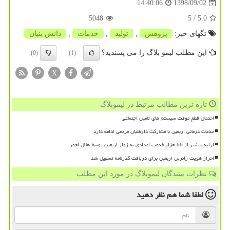
1398/09/02
14:40:06
5048
/ 5
5.0
تگهای خبر:
پژوهش
,
تولید
,
خدمات
,
دانش بنیان
این مطلب لیمو بلاگ را می پسندید؟
(0)
(1)
X
تازه ترین مطالب مرتبط در لیموبلاگ
احتمال قطع موقت سیستم های تامین اجتماعی
خدمات درمانی اربعین با مشارکت داوطلبان مردمی ادامه دارد
ارایه بیشتر از 55 هزار خدمت امدادی به زوار اربعین توسط هلال احمر
احراز هویت زائرین اربعین برای دریافت گذرنامه تسهیل شد
نظرات بینندگان لیموبلاگ در مورد این مطلب
لطفا شما هم
نظر دهید