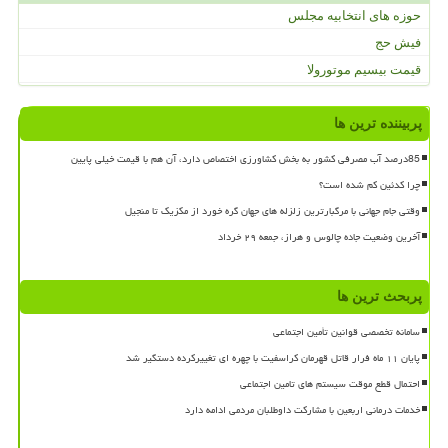
حوزه های انتخابیه مجلس
فیش حج
قیمت بیسیم موتورولا
پربیننده ترین ها
85درصد آب مصرفی کشور به بخش کشاورزی اختصاص دارد، آن هم با قیمت خیلی پایین
چرا کدئین کم شده است؟
وقتی جام جهانی با مرگبارترین زلزله های جهان گره خورد از مکزیک تا منجیل
آخرین وضعیت جاده چالوس و هراز، جمعه ۲۹ خرداد
پربحث ترین ها
سامانه تخصصی قوانین تأمین اجتماعی
پایان ۱۱ ماه فرار قاتل قهرمان کراسفیت با چهره ای تغییرکرده دستگیر شد
احتمال قطع موقت سیستم های تامین اجتماعی
خدمات درمانی اربعین با مشارکت داوطلبان مردمی ادامه دارد