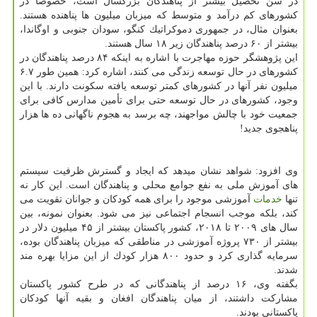
در سن تحصیل بیشتر از پناهندگان بزرگسال است، خصوصاً در
كشورهای كم درآمد و متوسط كه میزبان میلیون ها پناهنده هستند.
بعنوان مثال، در جمهوری دموكراتیك كنگو، سودان جنوبی و اوگاندا،
بیشتر از ۶۰ درصد پناهندگان زیر ۱۸ سال هستند.
این پژوهشگر حوزه مهاجرت با اشاره به اینكه ۸۴ درصد پناهندگان در
كشورهای در حال توسعه زندگی می كنند، اشاره كرد: همین طور ۶.۷
میلیون نفر آنها در كشورهای كمتر توسعه یافته سكونت دارند. با این
وجود، كشورهای در حال توسعه حتی برای تأمین مدارس كافی برای
جمعیت خود با چالش مواجهند، چه برسد به هجوم ناگهانی ده ها هزار
پناهجوی جدید!
وی افزود: شواهد نشان میدهد كه ایجاد و گسترش ظرفیت سیستم
های آموزش ملی به نفع جوامع محلی و پناهندگان است. این كار نه
تنها
خدمات
آموزشی موجود را برای همه كودكان و جوانان تقویت می
كند، بلكه موجب انسجام اجتماعی نیز می شود. بعنوان نمونه، بین
سال های ۲۰۰۹ تا ۲۰۱۸، كشور پاكستان بیشتر از ۴۵ میلیون دلار در
بیشتر از ۷۳۰ پروژه آموزشی در مناطقی كه میزبان پناهندگان بوده،
سرمایه گذاری كرد و حدود ۸۰۰ هزار كودك از این مزایا بهره مند
شدند.
بگفته وی، ۱۶ درصد از پناهندگانی كه در طرح كشور پاكستان
مشاركت داشتند، از میان پناهندگان افغان و بقیه آنها كودكان
پاكستانی بودند.