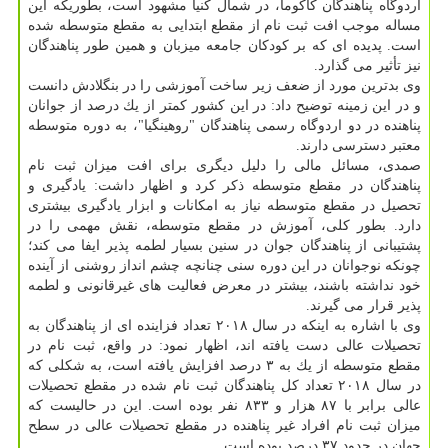
اردوگاه پناهندگان كاكوما، در شمال كنیا مشهود است، بطوریكه این
مساله موجب افت ثبت نام از مقطع ابتدایی به مقطع متوسطه شده
است. پدیده ای كه بر كودكان جامعه میزبان و همین طور پناهندگان
نیز تأثیر می گذارد.
وی بدترین مورد از ضعف زیر ساخت آموزشی را در بنگلادش دانست
و در این زمینه توضیح داد: در این كشور كمتر از یك درصد از جوانان
پناهنده در دو اردوگاه رسمی پناهندگان "روهینگیا"، به دوره متوسطه
معتبر دسترسی دارند.
صمدی، مسائل مالی را دلیل دیگری برای افت میزان ثبت نام
پناهندگان در مقطع متوسطه ذكر كرد و اظهار داشت: یادگیری و
تحصیل در مقطع متوسطه نیاز به امكانات و ابزار یادگیری بیشتری
دارد. بطور كلی، آموزش در مقطع متوسطه، نقش مهمی را در
پشتیبانی از پناهندگان جوان در سنین بسیار لطمه پذیر ایفا می كند؛
چونكه نوجوانان در این دوره سنی چنانچه چشم انداز روشنی از آینده
خود نداشته باشند، بیشتر در معرض فعالیت های غیرقانونی و لطمه
پذیر قرار می گیرند.
وی با اشاره به اینكه در سال ۲۰۱۸ تعداد فزاینده ای از پناهندگان به
تحصیلات عالی دست یافته اند، اظهار نمود: در واقع، ثبت نام در
مقطع متوسطه از یك به ۳ درصد افزایش یافته است، به شكلی كه
در سال ۲۰۱۸ تعداد كل پناهندگان ثبت نام شده در مقطع تحصیلات
عالی برابر با ۸۷ هزار و ۸۳۳ نفر بوده است. این در حالیست كه
میزان ثبت نام افراد غیر پناهنده در مقطع تحصیلات عالی در سطح
جهان در حدود ۳۷ درصد بوده است.