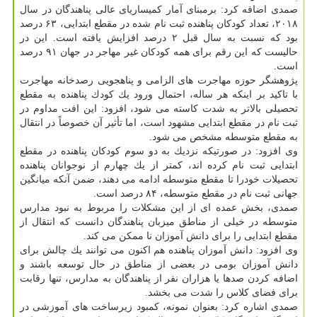
صمدی اضافه كرد: برمبنای آمار كمیساریای عالی پناهندگان در سال
۲۰۱۸، تعداد كودكان پناهنده ثبت نام شده در مقطع ابتدایی، ۶۳ درصد
بود كه نسبت به سال قبل ۲ درصد افزایش یافته است. این در
حالیست كه این رقم برای همه كودكان غیر مهاجر در جهان ۹۱ درصد
است.
پژوهشگر حوزه مهاجرت های الزامی و پناهجویی رصدخانه مهاجرت
با تاكید بر اینكه هر ساله، احتمال ورود یك كودك پناهنده به مقطع
تحصیلی بالاتر به شدت كاسته می شود، افزود: این افت مداوم در
ثبت نام در مقطع ابتدایی مشهود است، اما تأثیر آن خصوصاً در انتقال
به مقطع متوسطه مشخص می شود.
وی افزود: در صورتیكه نزدیك به دو سوم كودكان پناهنده در مقطع
ابتدایی ثبت نام كرده اند، كمتر از یك چهارم از نوجوانان پناهنده
تحصیلات خودرا تا مقطع متوسطه ادامه می دهند، ضمن آنكه میانگین
جهانی ثبت نام در مقطع متوسطه، ۸۴ درصد است.
صمدی، بخش عمده ای از این مشكلات را مربوط به نبود مدارس
متوسطه در خیلی از مناطق میزبان پناهندگان دانست كه انتقال از
مقطع ابتدایی را برای دانش آموزان نا ممكن می كند.
وی افزود: دانش آموزان پناهنده هم اكنون می توانند یك چالش برای
دانش آموزان بومی در بعضی از مناطق در حال توسعه باشند و
اضافه كردن صدها یا هزاران نفر از پناهندگان به مدارس، تنها رقابت
برای فضای كلاس را شدت می بخشد.
صمدی اشاره كرد: بعنوان نمونه، كمبود زیرساخت های آموزشی در