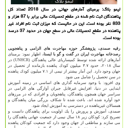
لیمو بلاگ: برمبنای آمارهای جهانی در سال 2018 تعداد كل
پناهندگان ثبت نام شده در مقطع تحصیلات عالی برابر با 87 هزار و
833 نفر بوده است. این در حالیست كه میزان ثبت نام افراد غیر
پناهنده در مقطع تحصیلات عالی در سطح جهان در حدود 37 درصد
بوده است.
رقیه صمدی، پژوهشگر حوزه مهاجرت های الزامی و پناهجویی
رصدخانه مهاجرت ایران در گفت و گو با ایسنا،
اظهار نمود: برمبنای
آمارهای ارائه شده توسط كمیساریای عالی پناهندگان (UNHCR) در
سال ۲۰۱۸، حدود ۳.۷ میلیون كودك پناهنده بازمانده از تحصیل در
جهان وجود دارد. این آمار بیشتر از نیمی از ۷.۱ میلیون كودك پناهنده
در سن تحصیل را شامل می شود.
وی افزود: با وجود سرمایه گذاری های اساسی در زمینه آموزش
ابتدایی در دنیا، افزایش غیرقابل جبران آوارگی های الزامی در
سراسر جهان همچون پناهندگان، پناهجویان و افرادی كه در مرزهای
خود آواره شده اند، باعث شده تا شكاف بزرگی میان پناهندگان و
همسالان غیرپناهنده در دسترسی به آموزش ایجاد شود.
صمدی، آموزش و پرورش را یك اولویت برای پناهندگان دانست و
تصریح كرد: كودكان زیر ۱۸ سال نیمی از جمعیت جهانی پناهندگان را
می سازند و مناطقی از جهان وجود دارد كه جمعیت كودكان پناهنده