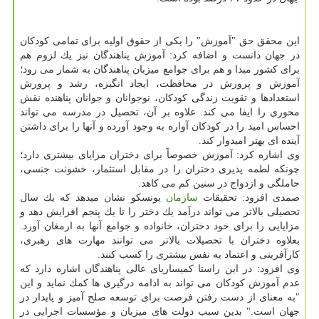
این محقق حق "آموزش" را یكی از حقوق اولیه برای تمامی كودكان
در جهان دانست و اضافه كرد: آموزش پناهندگان نیز یك لزوم هم
برای كشور مبدا و هم برای جوامع میزبان پناهندگان به شمار می رود؛
آموزش و پرورش در محافظت، ایجاد انگیزه، رشد و پرورش
استعدادها و تقویت زندگی كودكان، نوجوانان و جوانان پناهنده نقش
محوری را ایفا می كند. علاوه بر آن، تحصیل در مدرسه می تواند
احساس امید را در كودكان آواره به وجود آورده و آنها را برای داشتن
آینده ای بهتر امیدوار كند.
وی اشاره كرد: آموزش خصوصاً برای دختران مزایای بیشتری دارد؛
چونكه لطمه پذیری دختران را در مقابل استثمار، خشونت جنسی،
حاملگی و ازدواج در سنین كم می كاهد.
صمدی افزود: تحقیقات
سازمان
یونسكو نشان میدهد كه یك سال
تحصیلی بالاتر می تواند درآمد یك دختر را تا یك پنجم افزایش دهد و
مزایایی را برای خود دختران، خانواده و جوامع آنها به ارمغان آورد.
بعلاوه دختران با تحصیلات بالاتر می توانند مهارت های رهبری،
كارآفرینی و اعتماد به نفس بیشتری را كسب كنند.
وی افزود: در این راستا كمیساریای عالی پناهندگان اشاره دارد كه
عدم آموزش كودكان می تواند به ادامه درگیری ها كمك نماید و این
"به معنای از دست رفتن فرصت برای توسعه صلح آمیز و پایدار در
جهان است." بدین سبب دولت های میزبان و مؤسسات اجرایی در