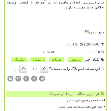
قبال دسترسی كودكان پناهنده به یك آموزش با كیفیت، وظیفه
اخلاقی و بشردوستانه دارند.
منبع:
لیمو بلاگ
1398/09/05
14:46:34
4624
/ 5
5.0
تگهای خبر:
پژوهش
,
خدمات
,
دانشگاه
,
سازمان
این مطلب لیمو بلاگ را می پسندید؟
(0)
(1)
X
تازه ترین مطالب مرتبط در لیموبلاگ
سامانه تخصصی قوانین تأمین اجتماعی
احتمال قطع موقت سیستم های تامین اجتماعی