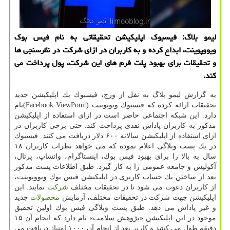
لیمو بلاگ: فیسبوك اپلیكیشن تحقیقاتی به نام فیس بوك
ویووپوینت، ابداع كرده و به كاربران در ازای شركت در نظرسنجی ها
و تحقیقات برای بهبود پلت فرم های این شركت، پول پرداخت می
كند.
به گزارش لیمو بلاگ به نقل از ورج، فیسبوك یك اپلیكیشن جدید
تحقیقات ارائه كرده كه فیسبوك ویوپوینت (Facebook ViewPonit)نام
دارد. این شبكه اجتماعی حاضر است در ازای استفاده از اپلیكیشن
مذكور به كاربران پاداش نقدی پرداخت كند. حتی برخی كاربران در
ازای استفاده از اپلیكیشن سالانه ۶۰۰ دلار دریافت می كنند. فیسبوك
در یك پست وبلاگی اعلام نموده كه می خواهد نظرات كاربران ۱۸
سال به بالا را برای بهبود فیس بوك، اینستاگرام، واتساپ، پرتال،
آكولپس و جامعه عمومی را به كار گیرد. طبق اطلاعات پست مذكور
بعد از ساختن یك حساب كاربری در اپلیكیشن فیس بوك ویووپوینت،
از كاربران دعوت می شود تا در تحقیقات مختلف
شركت
نمایند. این
اپلیكیشن جهت شركت در تحقیقات مختلف، آزمایش
محصولات
جدید
و غیر پاداش می دهد. طبق پست وبلاگی فیس بوك اولین تحقیق
موجود در این اپلیكیشن «پژوهش سلامت» نام دارد كه انجام آن ۱۵
دقیقه طول می كشد و كاربر بعد از انجام آن ۱۰۰۰ امتیاز دریافت می