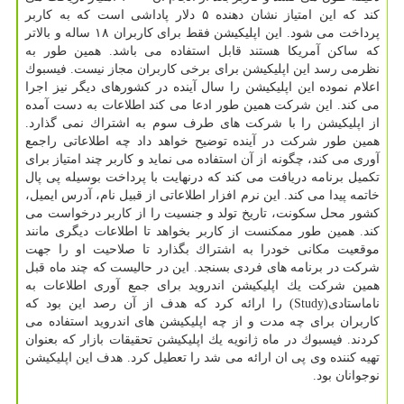
كند كه این امتیاز نشان دهنده ۵ دلار پاداشی است كه به كاربر
پرداخت می شود. این اپلیكیشن فقط برای كاربران ۱۸ ساله و بالاتر
كه ساكن آمریكا هستند قابل استفاده می باشد. همین طور به
نظرمی رسد این اپلیكیشن برای برخی كاربران مجاز نیست. فیسبوك
اعلام نموده این اپلیكیشن را سال آینده در كشورهای دیگر نیز اجرا
می كند. این شركت همین طور ادعا می كند اطلاعات به دست آمده
از اپلیكیشن را با شركت های طرف سوم به اشتراك نمی گذارد.
همین طور شركت در آینده توضیح خواهد داد چه اطلاعاتی راجمع
آوری می كند، چگونه از آن استفاده می نماید و كاربر چند امتیاز برای
تكمیل برنامه دریافت می كند كه درنهایت با پرداخت بوسیله پی پال
خاتمه پیدا می كند. این نرم افزار اطلاعاتی از قبیل نام، آدرس ایمیل،
كشور محل سكونت، تاریخ تولد و جنسیت را از كاربر درخواست می
كند. همین طور ممكنست از كاربر بخواهد تا اطلاعات دیگری مانند
موقعیت مكانی خودرا به اشتراك بگذارد تا صلاحیت او را جهت
شركت در برنامه های فردی بسنجد. این در حالیست كه چند ماه قبل
همین شركت یك اپلیكیشن اندروید برای جمع آوری اطلاعات به
ناماستادی(Study) را ارائه كرد كه هدف از آن رصد این بود كه
كاربران برای چه مدت و از چه اپلیكیشن های اندروید استفاده می
كردند. فیسبوك در ماه ژانویه یك اپلیكیشن تحقیقات بازار كه بعنوان
تهیه كننده وی پی ان ارائه می شد را تعطیل كرد. هدف این اپلیكیشن
نوجوانان بود.