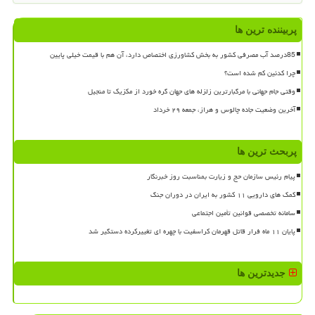
پربیننده ترین ها
85درصد آب مصرفی کشور به بخش کشاورزی اختصاص دارد، آن هم با قیمت خیلی پایین
چرا کدئین کم شده است؟
وقتی جام جهانی با مرگبارترین زلزله های جهان گره خورد از مکزیک تا منجیل
آخرین وضعیت جاده چالوس و هراز، جمعه ۲۹ خرداد
پربحث ترین ها
پیام رئیس سازمان حج و زیارت بمناسبت روز خبرنگار
کمک های دارویی ۱۱ کشور به ایران در دوران جنگ
سامانه تخصصی قوانین تأمین اجتماعی
پایان ۱۱ ماه فرار قاتل قهرمان کراسفیت با چهره ای تغییرکرده دستگیر شد
جدیدترین ها