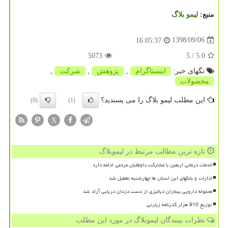
منبع:
لیمو بلاگ
1398/09/06
16:05:37
5073
/ 5
5.0
تگهای خبر:
اینستاگرام
,
پژوهش
,
شركت
,
محصولات
این مطلب لیمو بلاگ را می پسندید؟
(0)
(1)
X
تازه ترین مطالب مرتبط در لیموبلاگ
خدمات درمانی اربعین با مشارکت داوطلبان مردمی ادامه دارد
ادارات و بانکهای این استان ها چهارشنبه تعطیل شد
محموله دارویی بیماران دیالیزی از دست دزدان دریایی آزاد شد
توزیع 910 هزار گذرنامه زیارتی
نظرات بینندگان لیموبلاگ در مورد این مطلب