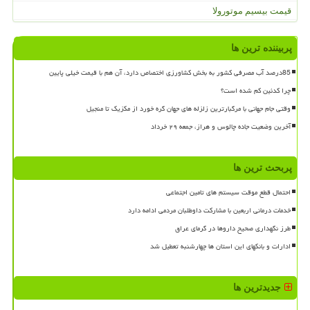
قیمت بیسیم موتورولا
پربیننده ترین ها
85درصد آب مصرفی کشور به بخش کشاورزی اختصاص دارد، آن هم با قیمت خیلی پایین
چرا کدئین کم شده است؟
وقتی جام جهانی با مرگبارترین زلزله های جهان گره خورد از مکزیک تا منجیل
آخرین وضعیت جاده چالوس و هراز، جمعه ۲۹ خرداد
پربحث ترین ها
احتمال قطع موقت سیستم های تامین اجتماعی
خدمات درمانی اربعین با مشارکت داوطلبان مردمی ادامه دارد
طرز نگهداری صحیح داروها در گرمای عراق
ادارات و بانکهای این استان ها چهارشنبه تعطیل شد
جدیدترین ها