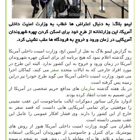
لیمو بلاگ: به دنبال اعتراض ها خطاب به وزارت امنیت داخلی
آمریكا، این وزارتخانه از طرح خود برای اسكن كردن چهره شهروندان
آمریكایی در زمان ورود و خروج به فرودگاه ها عقب نشینی كرد.
به گزارش لیمو بلاگ به نقل از آسین ایج، وزارت امنیت داخلی آمریكا
روز گذشته اعلام نمود كه هیچ برنامه ای برای اسكن چهره شهروندان
آمریكا در زمان ورود و خروج به این كشور ندارد. البته این طرح در
مورد افراد خارجی كه به ایالات متحده
سفر
می كنند، كماكان اجرا
می شود. وزارت امنیت داخلی آمریكا می گوید طرح خودرا نیز دراین
زمینه پس گرفته است.
در یك هفته گذشته
سازمان
های مدافع حریم شخصی در آمریكا از
این تصمیم به شدت انتقاد كرده بودند.
ادوارد ماركی سناتور دموكرات ایالت ماساچوست این عقب نشینی
را موفقیتی برای تمامی آمریكایی هایی دانست كه قصد سفر به
خارج از این كشور را دارند. وی فشار افكار عمومی را عامل این
عقب نشینی دانسته است.
ناظران می گویند وزارت امنیت داخلی آمریكا هنوز از روش های
بیومتریك برای كنترل و جاسوسی از شهروندان آمریكایی استفاده
می نماید و تلاش ها برای مقابله با این روش هنوز به نتیجه نرسیده