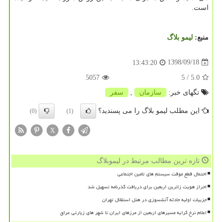
است.
منبع:
لیمو بلاگ
1398/09/18
13:43:20
5057
/ 5
5.0
تگهای خبر:
سازمان
,
سفر
این مطلب لیمو بلاگ را می پسندید؟
(0)
(1)
X
تازه ترین مطالب مرتبط در لیموبلاگ
احتمال قطع موقت سیستم های تامین اجتماعی
احراز هویت زائرین اربعین برای دریافت گذرنامه تسهیل شد
جزییات اولیه حادثه آتشسوزی در هتل استقلال تهران
اعلام نرخ کرایه مسیرهای اربعین از مرزهای ایران تا شهر های زیارتی عراق