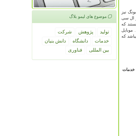
نگ نیز
موضوع های لیمو بلاگ
و ال سی
تند که
 موبایل
تولید
پژوهش
شركت
اشد که
خدمات
دانشگاه
دانش بنیان
بین المللی
فناوری
خدمات