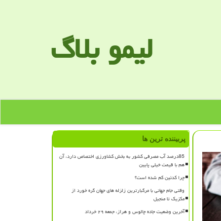
لیمو بلاگ
پربیننده ترین ها
85درصد آب مصرفی کشور به بخش کشاورزی اختصاص دارد، آن
هم با قیمت خیلی پایین
چرا کدئین کم شده است؟
وقتی جام جهانی با مرگبارترین زلزله های جهان گره خورد از
مکزیک تا منجیل
آخرین وضعیت جاده چالوس و هراز، جمعه ۲۹ خرداد