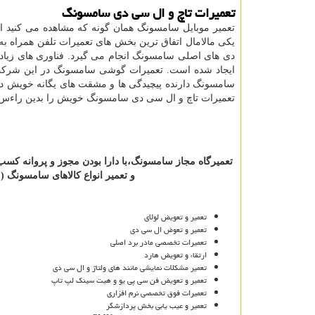
تعمیرات تاچ و ال سی دی سامسونگ
تعمیر موبایل سامسونگ همان گونه که مشاهده می کنید 
یکی مالامال اتفاق ترین بخش های تعمیرات تلفن همراه 
دی های اصلی سامسونگ انجام می گیرد. فناوری های زیاد
ایجاد شده است. تعمیرات گوشی سامسونگ در این شرکت بو
سامسونگ دارنده پیچیدگی ها و مشقت های یگانه خویش د
تعمیرات تاچ و ال سی دی سامسونگ خویش را بدین راءس واگذ
تعمیرگاه
مجاز
سامسونگ،با
دارا
بودن
مجوز
و
پروانه
کسب
و
تعمیر
انواع
کالاهای
سامسونگ (
م
تعمیر و تعویض لولای
تعمیر و تعوض ال سی دی
تعمیرات تخصصی مادر برد اصلی
ارتقاء و تعویض هارد
تعمیر مشکلات نمایشی مانند های ولتاژ و ال سی دی
تعمیر و تعویض فن سی پی یو و هیت سینک لپ تاپ
تعمیرات فوق تخصصی نرم افزاری
تعمیر و عیب یابی بخش پردازشگر