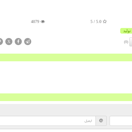
4079
/ 5
5.0
تولید
X
(0)