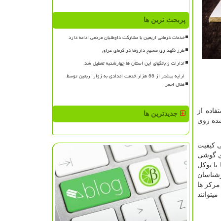
پربحث ترین ها
خدمات درمانی اربعین با مشارکت داوطلبان مردمی ادامه دارد
طرز نگهداری صحیح داروها در گرمای عراق
ادارات و بانکهای این استان ها چهارشنبه تعطیل شد
ارایه بیشتر از 55 هزار خدمت امدادی به زوار اربعین توسط
هلال احمر
اده از
جدیدترین ها
شده روی
ی کیفیت
ای گوشی
با توکل
شناسان
مرکز ها
یتوانند