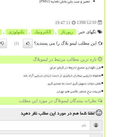
تعمیر و عیب یابی بخش تغذیه (
PMU
)
1398/12/10
19:47:11
تگهای خبر:
رپورتاژ
,
الكترونیك
,
تكنولوژی
,
این مطلب لیمو بلاگ را می پسندید؟
(1)
تازه ترین مطالب مرتبط در لیموبلاگ
طرز نگهداری صحیح داروها در گرمای عراق
محموله دارویی بیماران دیالیزی از دست دزدان دریایی آزاد شد
نقش دولت تسهیل گری است نه تصدی گری
جزییات نرخ شناور تاکسی های تهران
نظرات بینندگان لیموبلاگ در مورد این مطلب
لطفا شما هم
در مورد این مطلب
نظر دهید