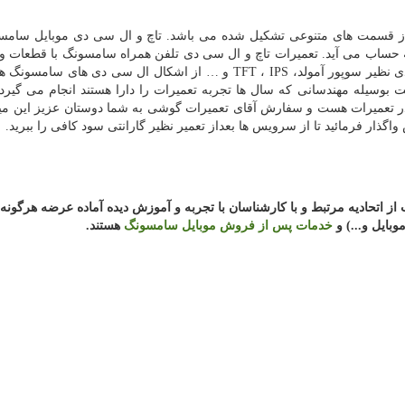
از قسمت های متنوعی تشکیل شده می باشد. تاچ و ال سی دی موبایل سامسو
به حساب می آید. تعمیرات تاچ و ال سی دی تلفن همراه سامسونگ با قطعات 
ی نظیر سوپور آمولد،
IPS
،
TFT
و
…
از اشکال ال سی دی های سامسونگ هس
سیله مهندسانی که سال ها تجربه تعمیرات را دارا هستند انجام می گیرد.
ر تعمیرات هست و سفارش آقای تعمیرات گوشی به شما دوستان عزیز این میب
ار فرمائید تا از سرویس ها بعداز تعمیر نظیر گارانتی سود کافی را ببرید.
از
اتحادیه
مرتبط
و
با
کارشناسان
با
تجربه
و
آموزش
دیده
آماده
عرضه
هرگونه
وبایل و...) و
خدمات پس از فروش موبایل سامسونگ
هستند.