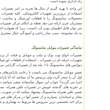
راه اندازی نموده است.
این واحد با بهره گیری از سال ها تجربه در امر تعمیرات
استفاده از بروزترین تجهیزات الکترونیکی، کلیه تعمیرا
محصولات سامسونگ را با قطعات اورجینال و مناسب تر
مشتریان عزیز ارائه می دهد نقطه ی اتکای مرکز تعمیرا
می توان قابل اطمینان بودن آن دانست، زیرا که همواره اعت
به یک مجموعه، سبب ساز راحتی و آسودگی خیال مشتری 
نمایندگی
تعمیرات
موبایل
سامسونگ
تعمیرات انواع نوت بوک و تبلت و موبایل و فبلت از 
تجهیرات حرفه ای در تعمیرات ، استفاده از قطعات اورج
دیوایس های سامسونگ تا
3
ماه بعد از تعمیرات گارانتی می
تعمیر موبایل سامسونگ می بایست با رعایت پارامترهای مر
اول آن را منجر گردد.ولی پرسش ما آن میباشد که آیا پارا
اجرا می گردند؟ جواب این سوال متأسفانه منفی میباشد.تعم
بر تجربه های گذشته خویش در تعمیرات تلفن همراه، نس
تعمیر تلفن همراه سامسونگ پیشنهاد میکنند که در صورت ب
مجاز و استاندارد بسپارید و از تعمیر آنها در مرکز های غیر
برای اخذ تخصصی ترین سرویس ها مربوط به بهسازی و تعم