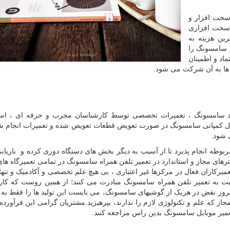
 سخت افزار و
ت سخت افزاری
ین هزینه به
ت سامسونگ را
ماد و اطمینان
ها به آن شرکت می شود.
برند سامسونگ ، تعمیرات تخصصی توسط کارشناسان مجرب و حرفه ای ، استف
ینال کمپانی سامسونگ در صورت تعویض قطعات تعویض شده و تعمیرات انجام 
 شود.
بوطه انجام پذیرد تا از آسیب به دیگر بخش های دستگاه دوری کرده و بازیاب
مترهای مجاز و استاندارد در تعمیر تلفن همراه سامسونگ در تمامی تعمیرگاه ه
یرکاران فعال در مرکزها غیر اعتباری ، بی هیچ علم تخصصی و آکادمیک و تنها 
بت به تعمیر تلفن همراه سامسونگ مبادرت می کنند؛ از همین روست که کار
روز نقض در هریک از گوشیهای سامسونگ، می بایست این تولید ها را فقط به 
مجاز که علم و تکنولوژی لازم را ندارند، بپرهیزید.مشتریان گرامی این فرآورده م
یر موبایل سامسونگ بدین راس مراجعه کنند.