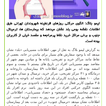
لیمو بلاگ: الگوی حركتی روزهای قرنطینه شهروندان تهرانی طبق
اطلاعات نقشه بومی بلد نشان میدهد كه بیمارستان ها، ترمینال
جنوب و برخی مراكز خرید نقاط پرمراجعه و مقصد خیلی از كاربران
بوده است.
به گزارش لیمو بلاگ به نقل از مهر، اطلاعات مسیریابی «بلد» نشان
میدهد كه با وجود سفارش های بسیار برای ماندن در خانه، بعضی از
نقاط مانند مراكز خرید و تفریحی، پایانه ها و میادین مهم شهر از
مقاصد مهم مسیریابی افراد در تاریخ های بیستم تا بیست و سوم
اسفند بوده اند. بر طبق این اطلاعات ۵۹ بیمارستان، داروخانه و
درمانگاه و ۴۱ مركز تفریحی، مركز خرید، ترمینال و میدان شهر در
میان ۱۰۰ نقطه پربازدید كاربران بلد قرار داشته اند. باتوجه به داشتن
۳.۵ میلیون كاربر فعال در بلد، این اطلاعات تاحدودی می تواند نشان
دهنده الگوی حركتی افراد در این سه روز باشد. نرم افزار بلد
برمبنای محاسبه «تعداد جستجو» و «تعداد مسیریابی»، اطلاعاتی از
۱۰۰ نقطه پر بازگشت افراد در سه روز به دست آورده است. این
اطلاعات نشان میدهد «ترمینال جنوب» در این مدت بعد از بیمارستان