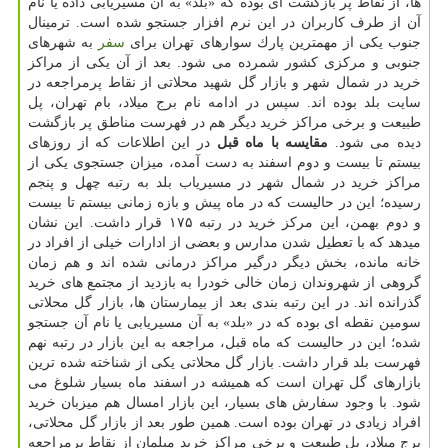
ها، از نقاط پر بازگشت ای بوده كه «بلد» به آن مسیریابی داده یا نام
آن از طرف كاربران در این نرم افزار جستجو شده است. ترمینال
جنوب یكی از مهمترین پارك سوارهای تهران برای
سفر
به شهرهای
جنوبی و مركزی كشور شمرده می شود. بعد از آن یكی از مراكز
خرید در شمال شهر و بازار گل شهید محلاتی از نقاط پرمراجعه در
سایت بلد بوده اند. سپس در ادامه نام برج میلاد، بام تهران، پل
طبیعت و برخی مراكز خرید دیگر هم در فهرست مناطق پر بازگشت
دیده می شود.
مقایسه با ماه قبل
در این اطلاعات كه از روزهای
بیستم تا بیست و دوم اسفند به دست آمده، میزان جستجوی یكی از
مراكز خرید در شمال شهر در مسیریاب بلد به رتبه چهل و پنجم
رسیده؛ این در حالیست كه در ماه پیش و بازه زمانی بیستم تا بیست
و دوم بهمن، این مركز خرید در رتبه ۱۷۵ قرار داشت. این نشان
میدهد كه با تعطیل شدن مدارس و بعضی از ادارات خیلی از افراد در
خانه مانده، بخش دیگر درگیر مراكز درمانی شده اند و هم زمان
گروهی از شهروندان زمان خالی خودرا به بازدید از مجتمع های خرید
گذرانده اند. در این رتبه بندی بعد از بیمارستان ها، بازار گل محلاتی
سومین نقطه ای بوده كه در «بلد» به آن مسیریابی یا نام آن جستجو
شده؛ این در حالیست كه ماه قبل، مراجعه به این بازار در رتبه نهم
فهرست بلد قرار داشت. بازار گل محلاتی یكی از شناخته شده ترین
بازارهای گل تهران است كه همیشه در اسفند ماه بسیار شلوغ می
شود. با وجود سفارش های بسیار، این بازار امسال هم میزبان خرید
افراد زیادی در تهران بوده است. همین طور بعد از بازار گل محلاتی،
برج میلاد، پل طبیعت و برخی مراكز خرید مبلمان از نقاط پرمراجعه