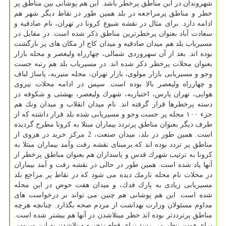
شهروندان در این مناطق پرخطر باشد. این هم پوشانی بین مناطق پر
خطر و مناطق پرمراجعه در بلد همین طور در نقاط دیگر شهر هم
ادامه دارد. برای مثال در نقشه شیوع كرونا در تهران، نام صادقیه و
سعادت آباد بعنوان پرخطرترین مناطق ذكر شده است. در مقابل در
مسیریاب بلد هم میدان صادقیه و میدان كاج از مكان های پر بازگشت
بوده اند. بعد از آن سهروردی شمالی، چهارراه ولیعصر و محله بازار
بعنوان محلات پرخطر ذكر شده اند. در مسیریاب بلد هم رتبه جست
وجو و مسیریابی بازار مولوی، بازار تهران، محله منیریه، پاساژ لباف
و چهارراه ولیعصر بالا بوده است. سپس در ادامه محلات نیروی
هوایی، تهران پارس، اختیاریه، شهرك ولیعصر، بهشتی و شكوفه در
دسته پرخطرها قرار گرفته اند. نام میدان انقلاب و میدان ونك هم
جزء ۱۰۰ محله پر جست وجو و مسیریابی شده بلد قرار داشته كه از
طرف دیگر بعنوان مناطق پرتردد بیماران مبتلا به كرونا مطرح گردیده
است. همین طور در بلد، میدان صنعت، 2 مركز خرید در هروی از
مناطق پر تردد بوده اند كه برمبنای نقشه رفت وآمد بیماران مبتلا به
كرونا به ترتیب شهرك قدس و پاسداران هم بعنوان مناطق پرخطر از
آنها یاد شده است. همین طور در حالی در نقشه رفت و آمد بیماران
در محلات نام محله نارمك دیده می شود كه در نقاط پر مراجع بلد
مسیریابی زیادی به پارك فدك، و میدان هفت حوض در این محله
شده است. این هم پوشانی هم چنین می تواند بر درخواست های
مداوم مسئولان وزارت بهداشت از مردم صحه بگذارد. چنانچه هرچه
مناطق پرترددتر بوده اند خطر مبتلاشدن در آنها هم بیشتر شده است.
برای همین بنظر می رسد برای قطع زنجیره مبتلاشدن به این ویروس