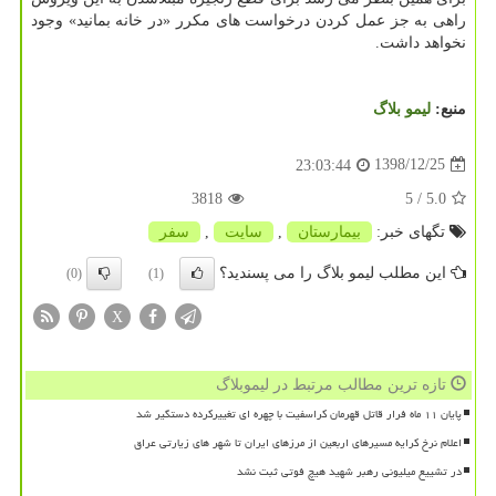
راهی به جز عمل كردن درخواست های مكرر «در خانه بمانید» وجود
نخواهد داشت.
منبع:
لیمو بلاگ
1398/12/25
23:03:44
3818
/ 5
5.0
تگهای خبر:
بیمارستان
,
سایت
,
سفر
این مطلب لیمو بلاگ را می پسندید؟
(0)
(1)
X
تازه ترین مطالب مرتبط در لیموبلاگ
پایان ۱۱ ماه فرار قاتل قهرمان کراسفیت با چهره ای تغییرکرده دستگیر شد
اعلام نرخ کرایه مسیرهای اربعین از مرزهای ایران تا شهر های زیارتی عراق
در تشییع میلیونی رهبر شهید هیچ فوتی ثبت نشد