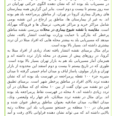
در مسیریاب بلد بوده اند كه نشان دهنده الگوی حركتی تهرانیان در
سه روز بیستم تا بیست و دوم است. بنابر این گزارش همه بیمارستان
های ریفرال بیماری كرونا در تهران، از مناطق پرمراجعه بلد هم بوده
اند. به غیر از بیمارستان ها، مناطق پر ارجاع در این نقشه بومی
شامل مراكز خرید و مراكز تفریحی، ترمینال ها و فرودگاه مهرآباد
است.
مقایسه با نقشه شیوع بیماری در محلات
بررسی نقشه مناطق
پرخطر كه بتازگی با حمایت وزارت بهداشت انتشار یافته، نشان
میدهد كه مسیریابی بلد به بیشتر محله هایی كه افراد مبتلا در آن تردد
بیشتری داشته اند، بسیار بالا بوده است.
برای مثال برمبنای نقشه انتشار یافته تعداد زیادی از افراد مبتلا به
كرونا، در روزهای پیش از بستری در محله بازار تردد داشته اند و
همزمان آمار مسیریابی بلد هم به بازار تهران بسیار بالا بوده است.
طوری كه در تاریخ بیستم تا بیست و دوم اسفند این محدوده از بازار
تهران و بازار مولوی، پاساژ لباف و میدان امام خمینی گرفته تا میدان
منیریه جزء ۱۰۰ نقطه پرمراجعه در فهرست بلد بوده اند كه نشان
دهنده تردد بالای افراد در مناطق پرخطر شهر است. برمبنای تطبیق
این دو نقشه می توان گفت از بین ۱۰ محله ای كه مبتلایان در آن
تردد زیادی داشته اند، ۸ محله در فهرست نقاط پرمراجعه بلد بوده
اند. برای مثال در نقشه تردد مبتلایان، نام چهار راه ولیعصر، ونك،
میدان انقلاب، میدان صادقیه بعنوان مناطق پرخطر عنوان شده و
همزمان در ۱۰۰ منطقه پر جستجو مسیریاب بلد این محلات رتبه
بالایی داشته اند كه می تواند نشان دهنده فراوانی بالای رفت و آمد