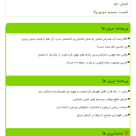
فیش حج
قیمت بیسیم موتورولا
پربیننده ترین ها
85درصد آب مصرفی کشور به بخش کشاورزی اختصاص دارد، آن هم با قیمت خیلی پایین
چرا کدئین کم شده است؟
وقتی جام جهانی با مرگبارترین زلزله های جهان گره خورد از مکزیک تا منجیل
آخرین وضعیت جاده چالوس و هراز، جمعه ۲۹ خرداد
پربحث ترین ها
پایان ۱۱ ماه فرار قاتل قهرمان کراسفیت با چهره ای تغییرکرده دستگیر شد
احتمال قطع موقت سیستم های تامین اجتماعی
خدمات درمانی اربعین با مشارکت داوطلبان مردمی ادامه دارد
طرز نگهداری صحیح داروها در گرمای عراق
جدیدترین ها