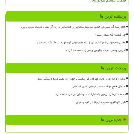
قیمت بیسیم موتورولا
پربیننده ترین ها
85درصد آب مصرفی کشور به بخش کشاورزی اختصاص دارد، آن هم با قیمت خیلی پایین
چرا کدئین کم شده است؟
وقتی جام جهانی با مرگبارترین زلزله های جهان گره خورد از مکزیک تا منجیل
آخرین وضعیت جاده چالوس و هراز، جمعه ۲۹ خرداد
پربحث ترین ها
پایان ۱۱ ماه فرار قاتل قهرمان کراسفیت با چهره ای تغییرکرده دستگیر شد
احتمال قطع موقت سیستم های تامین اجتماعی
خدمات درمانی اربعین با مشارکت داوطلبان مردمی ادامه دارد
طرز نگهداری صحیح داروها در گرمای عراق
جدیدترین ها