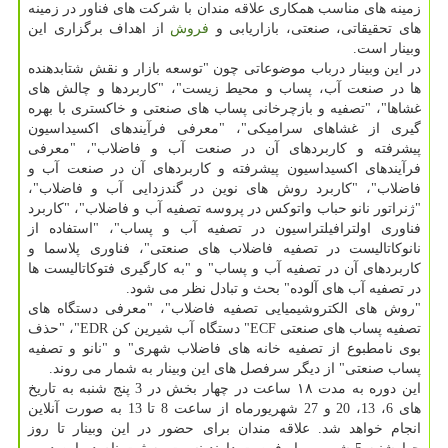
زمینه های مناسب همکاری علاقه مندان با شرکت های فناور در زمینه
های تحقیقاتی، صنعتی، بازاریابی و
فروش
از اهداف برگزاری این
وبینار است.
در این وبینار درباب موضوعاتی چون "توسعه بازار و نقش شتابدهنده
ها در صنعت آب، پساب و محیط زیست"، "کاربردها و چالش های
غشاها"، "تصفیه و بازچرخانی پساب های صنعتی و خاکستری با بهره
گیری از غشاهای سرامیکی"، "معرفی فرآیندهای اکسیداسیون
پیشرفته و کاربردهای آن در صنعت آب و فاضلاب"، "معرفی
فرآیندهای اکسیداسیون پیشرفته و کاربردهای آن در صنعت آب و
فاضلاب"، "کاربرد روش های نوین در گندزدایی آب و فاضلاب"،
"ژنراتور نانو حباب واتوکس در پروسه تصفیه آب و فاضلاب"، "کاربرد
فناوری اولترافیلتراسیون در تصفیه آب و پساب"، "استفاده از
نانوکاتالیست در تصفیه فاضلاب های صنعتی"، فناوری پلاسما و
کاربردهای آن در تصفیه آب و پساب" و "به کارگیری فتوکاتالیست ها
در تصفیه آب های آلوده" بحث و تبادل نظر می شود.
"روش های الکتروشیمیایی تصفیه فاضلاب"، "معرفی دستگاه های
تصفیه پساب های صنعتی ECF" دستگاه آب شیرین کن EDR"، "حذف
بوی نامطبوع از تصفیه خانه های فاضلاب شهری" و "نانو و تصفیه
پساب صنعتی" از دیگر سرفصل های این وبینار به شمار می روند.
این دوره به مدت ۱۸ ساعت در چهار بخش در 3 پنج شنبه به تاریخ
های 6، 13، 20 و 27 شهریورماه از ساعت 8 تا 13 به صورت آنلاین
انجام خواهد شد. علاقه مندان برای حضور در این وبینار تا روز