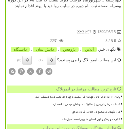
چهارشنبه 5 شهریورماه فرصت دارند نسبت به ثبت نام در این دوره
بوسیله صفحه ثبت نام دوره در سایت رواندید یا ایوند اقدام نمایند.
1399/05/15
22:21:57
2231
/ 5
5.0
تگهای خبر:
آنلاین
,
پژوهش
,
دانش بنیان
,
دانشگاه
این مطلب لیمو بلاگ را می پسندید؟
(0)
(1)
X
تازه ترین مطالب مرتبط در لیموبلاگ
پایان ۱۱ ماه فرار قاتل قهرمان کراسفیت با چهره ای تغییرکرده دستگیر شد
خدمات درمانی اربعین با مشارکت داوطلبان مردمی ادامه دارد
طرز نگهداری صحیح داروها در گرمای عراق
ادارات و بانکهای این استان ها چهارشنبه تعطیل شد
نظرات بینندگان لیموبلاگ در مورد این مطلب