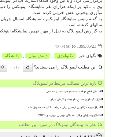
برگزار می گردد و با این وجود صدها استارت آپ در اینوت
وی با تاکید بر اینکه هزاران نفر نمایشگاه اینوتکس را د
نوآوری بهخوبی نقش افرینی کرده است.
به گفته رئیس نمایشگاه اینوتکس، نمایشگاه امسال جریان
سالهای گذشته است
به گزارش لیمو بلاگ به نقل از مهر، نهمین نمایشگاه اینوتکس ۲۰۲۰ از امروز تا شنبه به صورت مجازی انجام می
1399/05/23
12:03:50
تگهای خبر:
تكنولوژی
,
دانش بنیان
,
دانشگاه
,
این مطلب لیمو بلاگ را می پسندید؟
(1)
تازه ترین مطالب مرتبط در لیموبلاگ
احتمال قطع موقت سیستم های تامین اجتماعی
طرز نگهداری صحیح داروها در گرمای عراق
احراز هویت زائرین اربعین برای دریافت گذرنامه تسهیل شد
شانگهای میزبان رقابت نخبگان مهارتی جهان در 2026
نظرات بینندگان لیموبلاگ در مورد این مطلب