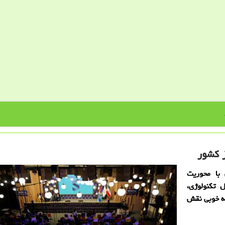
ز كشور
 با محوریت
 تكنولوژی،
به خوبی نقش