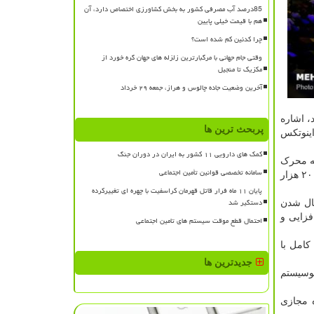
85درصد آب مصرفی کشور به بخش کشاورزی اختصاص دارد، آن
هم با قیمت خیلی پایین
چرا کدئین کم شده است؟
وقتی جام جهانی با مرگبارترین زلزله های جهان گره خورد از
مکزیک تا منجیل
آخرین وضعیت جاده چالوس و هراز، جمعه ۲۹ خرداد
ر شد، اشاره
پربحث ترین ها
اینوتکس
کمک های دارویی ۱۱ کشور به ایران در دوران جنگ
که محرک
سامانه تخصصی قوانین تأمین اجتماعی
اکوسیستم نواوری هستند شروع شد و عملا با رویدادهای نوآورانه ای که توسط پارک فناوری پردیس انجام شد برمبنای آخرین آمار بیش از ۲۰ هزار
پایان ۱۱ ماه فرار قاتل قهرمان کراسفیت با چهره ای تغییرکرده
دستگیر شد
فعال شدن
فزایی و
احتمال قطع موقت سیستم های تامین اجتماعی
کامل با
جدیدترین ها
کوسیستم
 مجازی