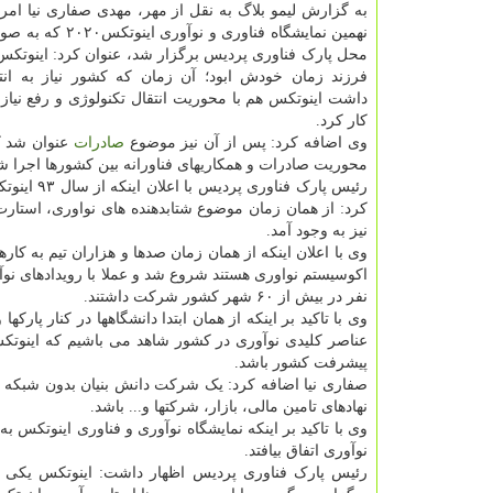
به گزارش لیمو بلاگ به نقل از مهر، مهدی صفاری نیا امروز
نهمین نمایشگاه فناوری و نوآ
محل پارک فناوری پردیس برگزار شد، عنوان کرد: اینوتکس ا
فرزند زمان خودش ابود؛ آن زمان که کشور نیاز به انتق
داشت اینوتکس هم با محوریت انتقال تکنولوژی و رفع نیاز 
کار کرد.
وی اضافه کرد: پس از آن نیز موضوع
صادرات
عنوان شد ک
محوریت صادرات و همکاریهای فناورانه بین کشورها اجرا ش
رئیس پارک
کرد: از همان زمان موضوع شتابدهنده های نواوری، استار
نیز به وجود آمد.
وی با اعلان اینکه از همان زمان صدها و هزاران تیم به کا
نفر در بیش از ۶۰ شهر کشور شرکت داشتند.
وی با تاکید بر اینکه از همان ابتدا دانشگاهها در کنار پارک
عناصر کلیدی نوآوری در کشور شاهد می باشیم که اینوتکس
پیشرفت کشور باشد.
صفاری نیا اضافه کرد: یک شرکت دانش بنیان بدون شبکه سا
نهادهای تامین مالی، بازار، شرکتها و... باشد.
وی با تاکید بر اینکه نمایشگاه نوآوری و فناوری اینوتکس 
نوآوری اتفاق بیافتد.
رئیس پارک فناوری پردیس اظهار داشت: اینوتکس یکی ا