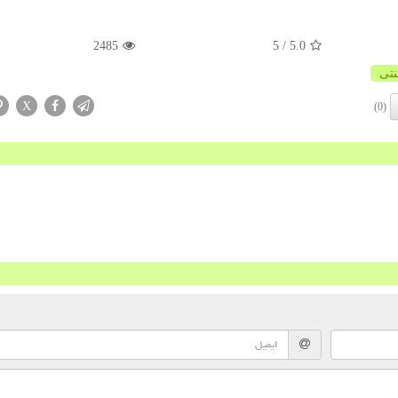
2485
/ 5
5.0
تی
X
(0)