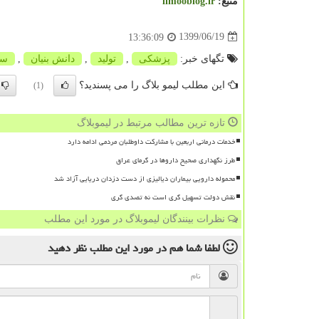
منبع:
limooblog.ir
1399/06/19
13:36:09
تگهای خبر:
پزشكی
,
تولید
,
دانش بنیان
,
سن
این مطلب لیمو بلاگ را می پسندید؟
(1)
تازه ترین مطالب مرتبط در لیموبلاگ
خدمات درمانی اربعین با مشارکت داوطلبان مردمی ادامه دارد
طرز نگهداری صحیح داروها در گرمای عراق
محموله دارویی بیماران دیالیزی از دست دزدان دریایی آزاد شد
نقش دولت تسهیل گری است نه تصدی گری
نظرات بینندگان لیموبلاگ در مورد این مطلب
لطفا شما هم
در مورد این مطلب
نظر دهید