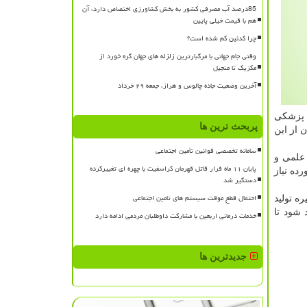
85درصد آب مصرفی کشور به بخش کشاورزی اختصاص دارد، آن
هم با قیمت خیلی پایین
چرا کدئین کم شده است؟
وقتی جام جهانی با مرگبارترین زلزله های جهان گره خورد از
مکزیک تا منجیل
آخرین وضعیت جاده چالوس و هراز، جمعه ۲۹ خرداد
ه پزشکی
پربحث ترین ها
 از این
سامانه تخصصی قوانین تأمین اجتماعی
 علمی و
پایان ۱۱ ماه فرار قاتل قهرمان کراسفیت با چهره ای تغییرکرده
ده نیاز
دستگیر شد
احتمال قطع موقت سیستم های تامین اجتماعی
ه تولید
 شود تا
خدمات درمانی اربعین با مشارکت داوطلبان مردمی ادامه دارد
جدیدترین ها