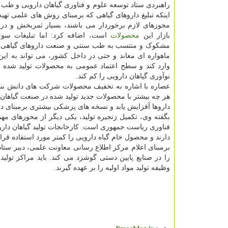
راهبردی ستاد توسعه علوم و فناوری گیاهان دارویی و طب س
اینکه تبلیغ داروهای گیاهی که برمبنای روش های علمی تهیه
مجوزهای لازم برخوردار می باشند، بسیار ثمربخش و در 
بازار این
محصولات
است، اضافه کرد: اما تبلیغات سوء
مشکوک و منتسب به طب سنتی و صنعت داروهای گیاهی 
ماهواره ای معاند و حتی در داخل کشور، می تواند به ا
وارد کند و سطح اعتماد عمومی به محصولات تولید شده 
نوآوری گیاهان دارویی را کم کند.
عصاره با اشاره به تخفیف محصولات شرکت های دانش بنیا
هر چه بیشتر با محصولات جدید تولید شده در صنعت گیاهان د
داروها آفزایش یابد و نسخه های پزشکی بیشتری برمبنای د
بگفته وی، تکمیل زنجیره تولید، یکی دیگر از محورهای م
فناوری ریاست جمهوری است. کارخانجات تولید گیاهان دارویی
دارند و محصول خام گیاه دارویی را کمتر مورد استفاده قرا
برمبنای اعلام مرکز اطلاع رسانی معاونت علمی، دبیر ستاد 
را در صنایع پایین دستی گوشزد می کند. باید مراکز تول
وظیفه تولید مواد اولیه را بر عهده گیرند.