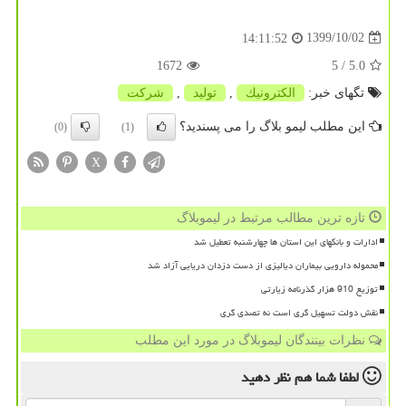
1399/10/02
14:11:52
1672
/ 5
5.0
تگهای خبر:
الكترونیك
,
تولید
,
شركت
این مطلب لیمو بلاگ را می پسندید؟
(0)
(1)
X
تازه ترین مطالب مرتبط در لیموبلاگ
ادارات و بانکهای این استان ها چهارشنبه تعطیل شد
محموله دارویی بیماران دیالیزی از دست دزدان دریایی آزاد شد
توزیع 910 هزار گذرنامه زیارتی
نقش دولت تسهیل گری است نه تصدی گری
نظرات بینندگان لیموبلاگ در مورد این مطلب
لطفا شما هم
نظر دهید