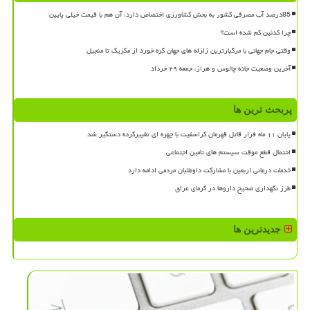
85درصد آب مصرفی کشور به بخش کشاورزی اختصاص دارد، آن هم با قیمت خیلی پایین
چرا کدئین کم شده است؟
وقتی جام جهانی با مرگبارترین زلزله های جهان گره خورد از مکزیک تا منجیل
آخرین وضعیت جاده چالوس و هراز، جمعه ۲۹ خرداد
پربحث ترین ها
پایان ۱۱ ماه فرار قاتل قهرمان کراسفیت با چهره ای تغییرکرده دستگیر شد
احتمال قطع موقت سیستم های تامین اجتماعی
خدمات درمانی اربعین با مشارکت داوطلبان مردمی ادامه دارد
طرز نگهداری صحیح داروها در گرمای عراق
جدیدترین ها