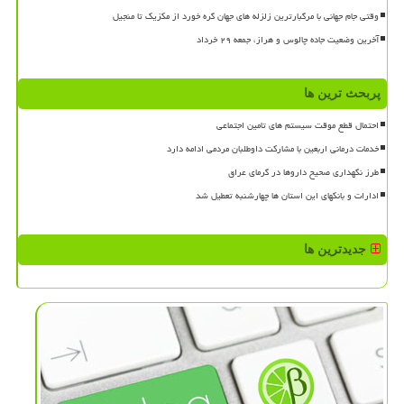
وقتی جام جهانی با مرگبارترین زلزله های جهان گره خورد از مکزیک تا منجیل
آخرین وضعیت جاده چالوس و هراز، جمعه ۲۹ خرداد
پربحث ترین ها
احتمال قطع موقت سیستم های تامین اجتماعی
خدمات درمانی اربعین با مشارکت داوطلبان مردمی ادامه دارد
طرز نگهداری صحیح داروها در گرمای عراق
ادارات و بانکهای این استان ها چهارشنبه تعطیل شد
جدیدترین ها