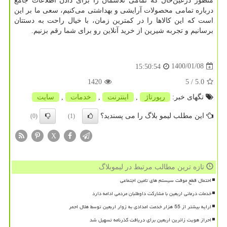
منظور درعین‌حال که تمامی تلاشمان را برای دادن اطلاعات جامع
درباره تمامی محصولات آرایشی و بهداشتی می‌کنیم، سعی ما بر این
است که این کالاها را در کمترین زمان، با خیال راحت به دستتان
برسانیم و تجربه شیرین از خرید آنلاین رو برای شما رقم بزنیم.
1400/01/08
15:50:54
1420
/ 5
5.0
تگهای خبر:
رپورتاژ
,
اینترنت
,
خدمات
,
سایت
این مطلب لیمو بلاگ را می پسندید؟
(0)
(1)
X
تازه ترین مطالب مرتبط در لیموبلاگ
احتمال قطع موقت سیستم های تامین اجتماعی
خدمات درمانی اربعین با مشارکت داوطلبان مردمی ادامه دارد
ارایه بیشتر از 55 هزار خدمت امدادی به زوار اربعین توسط هلال احمر
احراز هویت زائرین اربعین برای دریافت گذرنامه تسهیل شد