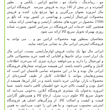
مو ، ریباندینگ ، ماسک مو ، شامپو کراتین ، پلکس و ... بطور
گسترده و در بیش از 140 برند به فروش میرسد . فروشگاه ایرانی
مال امروزه بعنوان بزرگترین و تنها مرجع وارد کننده و فروش
محصولات اورجینال آرایشی و بهداشتی در کشور بوده که بالغ بر
27000 محصول در حوزه های مختلف آرایشی و بهداشتی ارائه میکند .
همچنین کلیه خدمات این فروشگاه در سراسر کشور بصورت شبانه
روزی بهمراه تحویل سریع کالا ارائه می شود.
متقاضیان بمنظور تهیه محصولات کراتین مو و ... می توانند به
فروشگاه اینترنتی ایرانی مال به نشانی مراجعه نمایند .
ایرانی مال تنها یک سایت فروش لوازم‌آرایشی نیست، ایرانی مال
یک ابزار است برای خانم‌ها و آقایانی که قصد خرید محصولاتی عالی
و اورجینال را دارند و می‌خواهند درباره چیزی که می‌خرند اطلاعات
کامل و واقعی داشته باشند. این همیشه سرلوحه شعارهای فروشگاه
ایرانی مال بوده و ما در این مجموعه تمامی تلاشمان این است که
مشتری‌هایمان بتوانند با اطلاعات کامل از طیف گسترده‌ای از
محصولات بازار، توانایی خرید داشته باشند و در کنار این‌ها، همیشه از
اصل بودن و کیفیت بالای خرید خود اطمینان کافی داشته باشند. شما
امروزه به‌عنوان یک مشتری فروشگاه آنلاین، به‌خوبی می‌دانید که
تحویل سریع کالا جلوی درب منزل، ارجاع کالا و همین‌طور گارانتی
قیمت و کیفیت و اصالت کالا، از ویژگی‌های اصلی هر فروشگاه
اینترنتی محسوب می‌شود، و ما هم این را خوب می‌دانیم، به همین