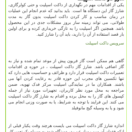
یکی از اقدامات مهم در نگهداری از داکت اسپلیت و حتی کولرگازی،
شارژ گاز این دستگاه ها است. باید بدانید که عدم انجام این عملیات
در زمان مناسب و کار کردن داکت اسپلیت بدون گاز به مدت
طولانی، می تواند زمینه ساز بروز مشکلات جدی در این محصول
باشد. همچنین اگر اسپلیت را به تازگی خریداری کرده و برای اولین
بار قصد استفاده از آن را دارید، باید آن را شارژ کنید.
سرویس داکت اسپیلت
گاهی هم ممکن است گاز فریون پیش از موعد تمام شده و نیاز به
گاز اضافی باشد. شارژ گاز داکت اسپیلت ، در حوزه ی اقدامات
تعمیرات داکت اسپلیت قرار دارد و ظرائف و حساسیت هایی دارد که
تنها تکنسین های مجرب این حوزه قادر به رعایت کردن آنها می
باشند. همکاران ما در نمایندگی اسپلیت مرکز فدک تهویه، ضمن
مراجعه به محل مورد نظر کاربران، تجهیزات مورد نیاز از جمله
کپسول های گاز را به محل برده و اقدام به شارژ گاز داکت اسپلیت
می کنند. این فرایند با توجه به شرایط، یا به صورت وزنی انجام می
شود و یا به وسیله گیج مانوفیلد
اندازه شارژ گاز داکت اسپیلت می بایست هرچند وقت یکبار قبلی از
انکه فقدان آن سبب ساز عیب در دستگاه شود به وسیله یک تعمیرکار