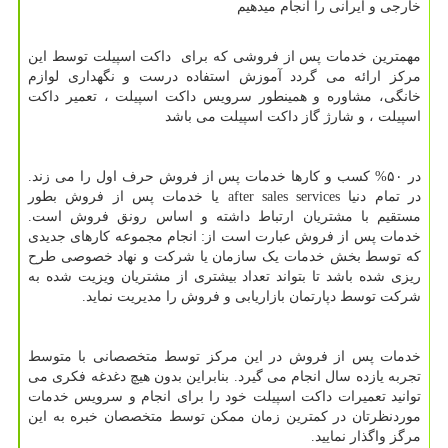
خارجی و ایرانی را انجام میدهیم
مهمترین خدمات پس از فروشی که برای داکت اسپیلت توسط این
مرکز ارائه می گردد آموزش استفاده درست و نگهداری لوازم
خانگی، مشاوره و همینطور سرویس داکت اسپیلت ، تعمیر داکت
اسپیلت ، و شارژ گاز داکت اسپیلت می باشد
در ۵۰% کسب و کارها خدمات پس از فروش حرف اول را می زند.
در تمام دنیا
after sales services
یا خدمات پس از فروش بطور
مستقیم با مشتریان ارتباط داشته و اساس رونق فروش است.
خدمات پس از فروش عبارت است از: انجام مجموعه کارهای جدیدی
که توسط بخش خدمات یک سازمان یا شرکت و نهاد خصوصی طرح
ریزی شده باشد تا بتواند تعداد بیشتری از مشتریان ویزیت شده به
شرکت توسط دپارتمان بازاریابی و فروش را مدیریت نماید.
خدمات پس از فروش در این مرکز توسط متخصصانی با متوسط
تجربه یازده سال انجام می گیرد. بنابراین بدون هیچ دغدغه فکری می
توانید تعمیرات داکت اسپیلت خود را برای انجام و سرویس خدمات
موردنظرتان در کمترین زمان ممکن توسط متخصصان خبره به این
مرگز واگذار نمایید.