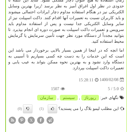
زمان استفاده به هیچ عنوان دچار مشکل نشود. شاید این کلمه تا
حدودی در نظر اول اغراق آمیز به نظر برسد !زیرا بهترین وسایل
الکتریکی نیز در هنگام استفاده مداوم دچار ایرادات احتمالی میشوند
و باید کاربران نسبت به تعمیرات آنها اقدام کنند. داکت اسپیلت نیز از
سایر وسایل الکتریکی جدا نیست و پس از استفاده مداوم باید
سرویس و تعمیرات داکت اسپیلت به صورت دوره ای انجام بپذیرد. تا
بتوانید مجدداً از دستگاه مورد نظر جهت تأمین سرمایش یا گرمایش
محیط استفاده کنید.
اما انچه که در اینجا از همین بسیار بالایی برخوردار می باشد این
است که این خدمات را به دست چه کسی بسپاریم تا آسیبی به
دستگاه وارد نشود و به بهترین نحوه ممکن بتواند به عیب یابی و
تعمیرات داکت اسپیلت بپردازد.
1400/02/08
15:28:11
1507
/ 5
5.0
تگهای خبر:
رپورتاژ
,
سیستم
,
سازمان
این مطلب لیمو بلاگ را می پسندید؟
(0)
(1)
X