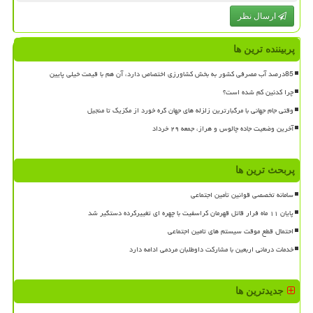
ارسال نظر
پربیننده ترین ها
85درصد آب مصرفی کشور به بخش کشاورزی اختصاص دارد، آن هم با قیمت خیلی پایین
چرا کدئین کم شده است؟
وقتی جام جهانی با مرگبارترین زلزله های جهان گره خورد از مکزیک تا منجیل
آخرین وضعیت جاده چالوس و هراز، جمعه ۲۹ خرداد
پربحث ترین ها
سامانه تخصصی قوانین تأمین اجتماعی
پایان ۱۱ ماه فرار قاتل قهرمان کراسفیت با چهره ای تغییرکرده دستگیر شد
احتمال قطع موقت سیستم های تامین اجتماعی
خدمات درمانی اربعین با مشارکت داوطلبان مردمی ادامه دارد
جدیدترین ها