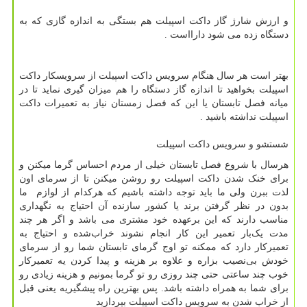
و ارزش شارژ گاز داکت اسپیلت هم بستگی به اندازه گازی که به
دستگاه زده می شود دارااست .
بهتر است هر سال هنگام سرویس داکت اسپیلت از سرویسکار داکت
اسپیلت بخواهید تا اندازه گاز دستگاه را هم میزان گیری نماید تا در
میانه فصل تابستان یا این که فصل زمستان نیاز به تعمیرات داکت
اسپیلت نداشته باشید .
شستشو و سرویس داکت اسپیلت
هرسال با شروع فصل تابستان خیلی از مردم احساس گرما میکنن و
برای خنک شدن داکت اسپیلت رو روشن میکنن تا از سرمای اون
لذت ببرن ولی ما باید توجه داشته باشیم که هرکدام از لوازم‌ ما
بدون در نظر گرفتن برند یا کشور سازنده آن احتیاج به نگهداری
مناسب دارند که این برعهده خود مشتری می باشد و اگر هر چند
مدت یک‌بار تعمیر این کار انجام نشوند خراب‌شده و احتیاج به
تعمیرکار دارد که ممکنه تو اوج گرمای تابستان شما رو از سرمای
خودش بی‌نصیب بزاره و علاوه بر هزینه و پیدا کردن یه تعمیرکار
خوب چند ساعتی حتی چند روزی رو تو گرما بمونیم و هزینه زیادی رو
برای شما به همراه داشته باشد. پس بهترین راه پیشگیریه یعنی قبل
از خراب شدن به سرویس داکت اسپیلت بپردازید