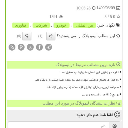
1400/03/09
10:03:28
1591
/ 5
5.0
تگهای خبر:
بین المللی
,
خودرو
,
شركت
,
فناوری
این مطلب لیمو بلاگ را می پسندید؟
(0)
(1)
X
تازه ترین مطالب مرتبط در لیموبلاگ
ادارات و بانکهای این استان ها چهارشنبه تعطیل شد
راه اندازی مجتمع فرهنگی شهدای مدرسه شجره طیبه میناب با رویکرد ملی
محموله دارویی بیماران دیالیزی از دست دزدان دریایی آزاد شد
توزیع 910 هزار گذرنامه زیارتی
نظرات بینندگان لیموبلاگ در مورد این مطلب
لطفا شما هم
نظر دهید