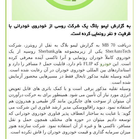
به گزارش لیمو بلاگ یک شرکت روسی از خودروی خودرانی با
ظرفیت ۶ نفر رونمایی کرده است.
دریافت 70 MB به گزارش لیمو بلاگ به نقل از رویترز، شرکت
SberAutoTech یکی از زیرمجموعه هایSberbank روسیه از یک
خودروی کاملاً خودران رونمایی و آنرا تاکسی آینده معرفی کرده
است. این
خودرو
که FLIP نام دارد، قابلیت حمل ۶ مسافر را دارد و
استانداردهای بین المللی خودروی خودران در آن رعایت شده است.
البته وسیله نقلیه مذکور تابحال فقط در مسیرهایی محصور آزمایش
شده است.
وسیله نقلیه مذکور برقی است و با کمک باتری های قابل تعویض
انرژی مورد نیاز آن تأمین می شود. همینطور برای به حرکت درآوردن
آن میتوان از سوخت های جایگزین مانند گاز طبیعی و هیدروژن هم
استفاده نمود. دیوید رافالووسکی مدیر ارشد فناوری این شرکت می
گوید: با عنایت به ساختار انعطاف پذیر فناوری خودروی خودرانی که
توسعه دادیم میتوان در حوزه های مختلف همچون حمل و نقل
مسافر، تاکسی ها و غیره از آن استفاده نمود. شرکت سازنده هنوز
میزان سرمایه گذاری و قیمت خودروی خودران را فاش نکرده است.