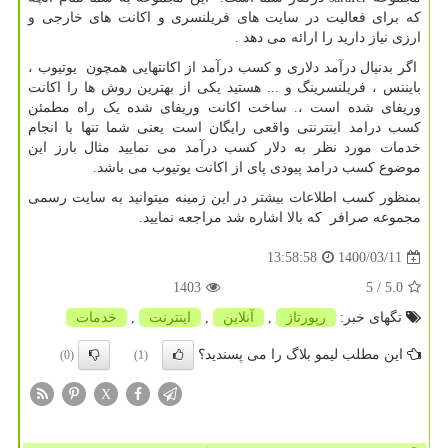
که برای فعالیت در سایت های فریلنسری و اکانت های خارجی و
ارزی نیاز دارید را ارائه می دهد .
اگر بدنیال درآمد دلاری و کسب درآمد از اکانتهایی همچون یوتیوب ،
بایننس ، فریلنسرینگ و ... هستید یکی از بهترین روش ها را اکانت
وریفای شده است ،. ساخت اکانت وریفای شده یک راه مطمئن
کسب درامد اینترنتی واقعی رایگان است یعنی شما تنها با انجام
خدمات مورد نظر به دلار کسب درآمد می نمایید مثال بارز این
موضوع کسب درامد پیودی پای از اکانت یوتیوب می باشد.
بمنظور کسب اطلاعات بیشتر در این زمینه میتوانید به سایت رسمی
مجموعه صرافر که بالا اشاره شد مراجعه نمایید.
1400/03/11
13:58:58
1403
/ 5
5.0
تگهای خبر:
رپورتاژ
,
آنلاین
,
اینترنت
,
خدمات
این مطلب لیمو بلاگ را می پسندید؟
(0)
(1)
X