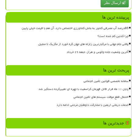
ارسال نظر
پربیننده ترین ها
85درصد آب مصرفی کشور به بخش کشاورزی اختصاص دارد، آن هم با قیمت خیلی پایین
چرا کدئین کم شده است؟
وقتی جام جهانی با مرگبارترین زلزله های جهان گره خورد از مکزیک تا منجیل
آخرین وضعیت جاده چالوس و هراز، جمعه ۲۹ خرداد
پربحث ترین ها
سامانه تخصصی قوانین تأمین اجتماعی
پایان ۱۱ ماه فرار قاتل قهرمان کراسفیت با چهره ای تغییرکرده دستگیر شد
احتمال قطع موقت سیستم های تامین اجتماعی
خدمات درمانی اربعین با مشارکت داوطلبان مردمی ادامه دارد
جدیدترین ها