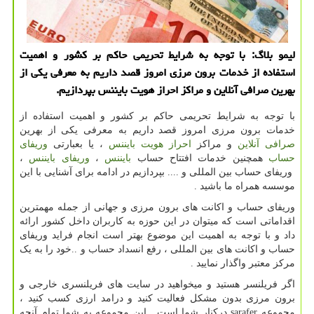
لیمو بلاگ: با توجه به شرایط تحریمی حاكم بر كشور و اهمیت
استفاده از خدمات برون مرزی امروز قصد داریم به معرفی یكی از
بهرین صرافی آنلاین و مراكز احراز هویت بایننس بپردازیم.
با توجه به شرایط تحریمی حاکم بر کشور و اهمیت استفاده از
خدمات برون مرزی امروز قصد داریم به معرفی یکی از بهرین
صرافی آنلاین
و مراکز
احراز هویت بایننس
، یا بعبارتی
وریفای
حساب
همچنین خدمات افتتاح حساب
بایننس
،
وریفای بایننس
،
وریفای حساب بین المللی و .... بپردازیم در ادامه برای آشنایی با این
موسسه همراه ما باشید .
وریفای حساب و اکانت های برون مرزی و جهانی از جمله مهمترین
اقداماتی است که میتوان در این حوزه به کاربران داخل کشور ارائه
داد و با توجه به اهمیت این موضوع بهتر است انجام فراید وریفای
حساب و اکانت های بین المللی ، رفع انسداد حساب و ..خود را به یک
مرکز معتبر واگذار نمایید .
اگر فریلنسر هستید و میخواهید در سایت های فریلنسری خارجی و
برون مرزی بدون مشکل فعالیت کنید و درامد ارزی کسب کنید ،
مجموعه
sarafer
درکنار شما است. این مجموعه به شما تمام آنچه