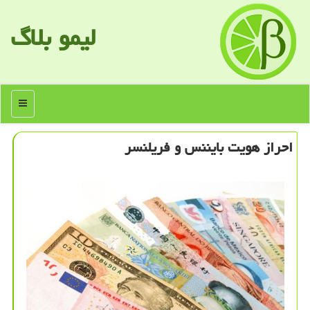
لیمو بلاگ
منو
احراز هویت بایننس و فریلنسر