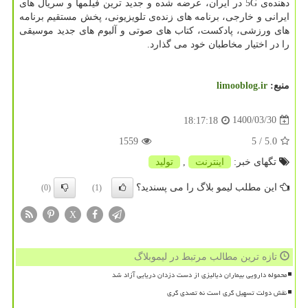
دهنده‌ی 5G در ایران، عرضه شده و جدید ترین فیلمها و سریال های
ایرانی و خارجی، برنامه های زنده‌ی تلویزیونی، پخش مستقیم برنامه
های ورزشی، پادکست، کتاب های صوتی و آلبوم های جدید موسیقی
را در اختیار مخاطبان خود می گذارد.
منبع:
limooblog.ir
1400/03/30
18:17:18
1559
/ 5
5.0
تگهای خبر:
اینترنت
,
تولید
این مطلب لیمو بلاگ را می پسندید؟
(0)
(1)
X
تازه ترین مطالب مرتبط در لیموبلاگ
محموله دارویی بیماران دیالیزی از دست دزدان دریایی آزاد شد
نقش دولت تسهیل گری است نه تصدی گری