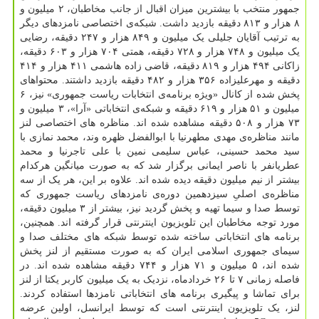
جمهور منتخب با بیشترین میزان اقبال از جانب مخاطبان، ۲ میلیون و
۸ هزار و ۸۱۳ دقیقه بازدید داشت. شبکه‌ی اختصاصی نامزدهای دیگر
به ترتیب آقایان جلیلی یک میلیون و ۸۴۹ هزار و ۲۴۷ دقیقه، رضایی
یک میلیون و ۷۴۸ هزار و ۷۲۸ دقیقه، همتی ۷۰۴ هزار و ۶۰۳ دقیقه،
زاکانی ۴۹۴ هزار و ۸۱۹ دقیقه، قاضی زاده هاشمی ۴۱۱ هزار و ۴۱۴
دقیقه و مهرعلیزاده ۳۵۶ هزار و ۴۸۲ دقیقه بازدید داشتند. محتواهای
پخش شده از کانال «ویژه برنامه‌ی انتخابات ریاست جمهوری» نیز، ۶
میلیون و ۵۱ هزار و ۶۱۹ دقیقه و شبکه‌ی انتخاباتی «آرا»، ۳ میلیون و
۷۳ هزار و ۵۰۸ دقیقه مشاهده شده اند. مناظره های اختصاصی لنز
مانند مناظره‌ی مهدی مطهرنیا با ابوالفضل ظهره وند، محمد نمازی با
سید محمد حسینی، عباس سلیمی نمین با علی تاجرنیا و محمد
عطریانفر با ناصر ایمانی برگزار شد که به صورت میانگین هرکدام
بیشتر از نیم میلیون دقیقه دیده شده اند. علاوه بر این، هر یک از سه
مناظره‌ی اصلیِ سیزدهمین دوره‌ی نامزدهای ریاست جمهوری که
توسط صدا و سیما تهیه و پخش گردید نیز، بیشتر از ۳ میلیون دقیقه،
مورد توجه مخاطبان این تلویزیون اینترنتی قرار گرفته اند. همچنین،
برنامه های انتخاباتی ساخته شده توسط شبکه های مختلف صدا و
سیمای جمهوری اسلامی ایران که به صورت مستقیم از لنز پخش
شده اند، ۵ میلیون و ۷۱ هزار و ۷۴۴ دقیقه مشاهده شده اند. در
فاصله زمانی ۷ تا ۲۶ خردادماه، نزدیک به یک میلیون کاربر یکتا از لنز
برای تماشا و پیگیری برنامه های انتخاباتی نامزدها استفاده کردند.
لنز، یک تلویزیون اینترنتی است که توسط ایرانسل، اولین عرضه