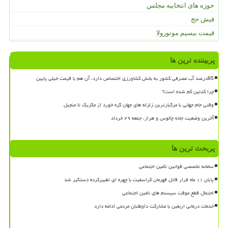
حوزه های انتخابیه مجلس
فیش حج
قیمت بیسیم موتورولا
پربیننده ترین ها
85درصد آب مصرفی کشور به بخش کشاورزی اختصاص دارد، آن هم با قیمت خیلی پایین
چرا کدئین کم شده است؟
وقتی جام جهانی با مرگبارترین زلزله های جهان گره خورد از مکزیک تا منجیل
آخرین وضعیت جاده چالوس و هراز، جمعه ۲۹ خرداد
پربحث ترین ها
سامانه تخصصی قوانین تأمین اجتماعی
پایان ۱۱ ماه فرار قاتل قهرمان کراسفیت با چهره ای تغییرکرده دستگیر شد
احتمال قطع موقت سیستم های تامین اجتماعی
خدمات درمانی اربعین با مشارکت داوطلبان مردمی ادامه دارد