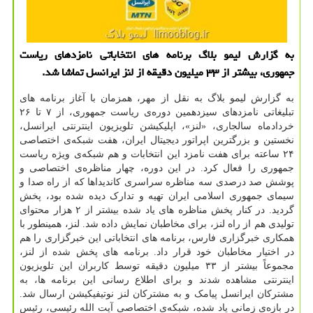
به گزارش لیمو بلاگ برنامه های انتخاباتی نامزدهای ریاست
جمهوری، بیشتر از ۳۳ میلیون دقیقه از لنز ایرانسل تماشا شد.
به گزارش لیمو بلاگ به نقل از مهر، همزمان با آغاز برنامه های
تبلیغاتی نامزدهای سیزدهمین دوره‌ی ریاست جمهوری، از ۷ تا ۲۶
خردادماه سالجاری، «لنز»، اپلیکیشن تلویزیون اینترنتی ایرانسل،
نخستین و بزرگترین اپراتور دیجیتال ایران، هفت شبکه‌ی اختصاصی
۲۴ ساعته برای هفت نامزد این انتخابات و هم شبکه‌ی ویژه ریاست
جمهوری را فعال کرد. در این دوره، چهار مناظره‌ی اختصاصی و
پوشش صد درصدی سه مناظره سراسری کاندیداها که از راه صدا و
سیمای جمهوری اسلامی ایران تهیه و تدارک دیده شده بود، پخش
گردید. در کنار پخش مناظره های یاد شده بیشتر از ۲ هزار محتوای
تولیدی هم از راه لنز، برای مخاطبان نمایش داده شد. لنز، همینطور با
همکاری خبرگزاری فارس، برنامه های انتخاباتی این خبرگزاری را هم
در اختیار مخاطبان خود قرار داد. برنامه های پخش شده از لنز،
مجموعاً بیشتر از ۳۳ میلیون دقیقه توسط کاربران این تلویزیون
اینترنتی مشاهده شدند و برای اطلاع رسانی این برنامه ها، به
مشترکان ایرانسل پیامک و به مشترکان لنز نوتیفیکیشن ارسال شد.
در بازه‌ی زمانی یاد شده، شبکه‌ی اختصاصی آیت الله رئیسی، رئیس