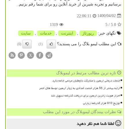
برسانیم و تجربه شیرین از خرید آنلاین رو برای شما رقم بزنیم.
1400/04/02
22:06:11
1319
/ 5
5.0
تگهای خبر:
رپورتاژ
,
اینترنت
,
خدمات
,
سایت
این مطلب لیمو بلاگ را می پسندید؟
(0)
(1)
X
تازه ترین مطالب مرتبط در لیموبلاگ
خدمات درمانی اربعین با مشارکت داوطلبان مردمی ادامه دارد
ارایه بیشتر از 55 هزار خدمت امدادی به زوار اربعین توسط هلال احمر
احراز هویت زائرین اربعین برای دریافت گذرنامه تسهیل شد
توزیع 910 هزار گذرنامه زیارتی
نظرات بینندگان لیموبلاگ در مورد این مطلب
لطفا شما هم
نظر دهید