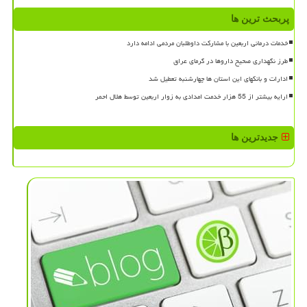
پربحث ترین ها
خدمات درمانی اربعین با مشارکت داوطلبان مردمی ادامه دارد
طرز نگهداری صحیح داروها در گرمای عراق
ادارات و بانکهای این استان ها چهارشنبه تعطیل شد
ارایه بیشتر از 55 هزار خدمت امدادی به زوار اربعین توسط هلال احمر
جدیدترین ها