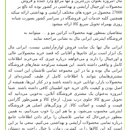
مال امروزه بعنوان بزرگترین و تنها مرجع وارد کننده و فروش
محصولات اورجینال آرایشی و بهداشتی در کشور بوده که بالغ بر
27000 محصول در حوزه های مختلف آرایشی و بهداشتی ارائه میکند .
همچنین کلیه خدمات این فروشگاه در سراسر کشور بصورت شبانه
روزی بهمراه تحویل سریع کالا ارائه میشود .
متقاضیان بمنظور تهیه محصولات کراتین مو و .... میتوانند به
فروشگاه اینترنتی ایرانی مال به نشانی مراجعه نمایند .
ایرانی مال تنها یک سایت فروش لوازم‌آرایشی نیست، ایرانی مال
یک ابزار است برای خانم‌ها و آقایانی که قصد خرید محصولاتی عالی
و اورجینال را دارند و می‌خواهند درباره چیزی که می‌خرند اطلاعات
کامل و واقعی داشته باشند. این همیشه سرلوحه شعارهای فروشگاه
ایرانی مال بوده و ما در این مجموعه تمامی تلاشمان این است که
مشتری‌هایمان بتوانند با اطلاعات کامل از طیف گسترده‌ای از
محصولات بازار، توانایی خرید داشته باشند و در کنار این‌ها، همیشه از
اصل بودن و کیفیت بالای خرید خود اطمینان کافی داشته باشند. شما
امروزه به‌عنوان یک مشتری فروشگاه آنلاین، به‌خوبی می‌دانید که
تحویل سریع کالا جلوی درب منزل، ارجاع کالا و همین‌طور گارانتی
قیمت و کیفیت و اصالت کالا، از ویژگی‌های اصلی هر فروشگاه
اینترنتی محسوب می‌شود، و ما هم این را خوب می‌دانیم، به همین
منظور درعین‌حال که تمامی تلاشمان را برای دادن اطلاعات جامع
درباره تمامی محصولات آرایشی و بهداشتی می‌کنیم، سعی ما بر این
است که این کالاها را در کمترین زمان، با خیال راحت به دستتان