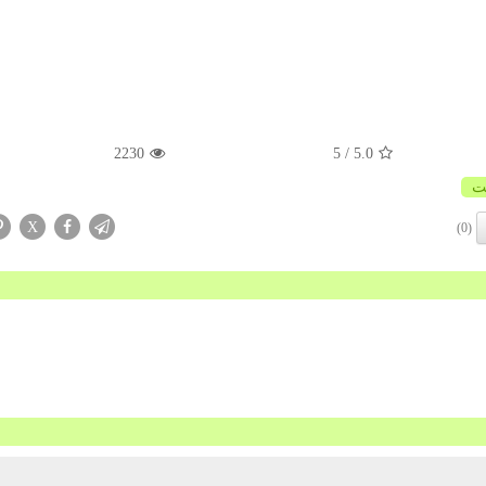
2230
/ 5
5.0
ت
X
(0)