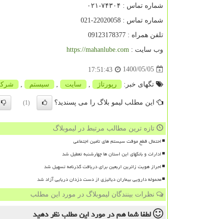
شماره تماس : ۷۴۳۰۴-۰۲۱
شماره تماس : 22020058-021
تلفن همراه : 09123178377
وب سایت :
https://mahanlube.com
1400/05/05
17:51:43
تگهای خبر:
رپورتاژ
,
سایت
,
سیستم
,
شرك
این مطلب لیمو بلاگ را می پسندید؟
(1)
تازه ترین مطالب مرتبط در لیموبلاگ
احتمال قطع موقت سیستم های تامین اجتماعی
ادارات و بانکهای این استان ها چهارشنبه تعطیل شد
احراز هویت زائرین اربعین برای دریافت گذرنامه تسهیل شد
محموله دارویی بیماران دیالیزی از دست دزدان دریایی آزاد شد
نظرات بینندگان لیموبلاگ در مورد این مطلب
لطفا شما هم
در مورد این مطلب
نظر دهید