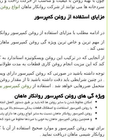
چون با تهیه روغن با کیفیت و مناسب از حرکت راحت و ر
سردخانه ها می توانند از شرکت روانکار ماهان
انواع روغن
مزایای استفاده از روغن کمپرسور
در ادامه مطلب با مزایای استفاده از روغن کمپرسور روانک
از مهم ترین و خاص ترین ویژه گی روغن کمپرسور ماهان 
نمی کند .
از آنجایی که در ترکیب این روغن ویسکوتیزه استاندارد ب
کند که این مزیت انجام روغن کاری قطعات به مدت طولانی 
توجه داشته باشید در صورتی که روغن کمپرسور دارای ویسک
. در چنین شرایطی باید دقت داشته باشید تا از مقدار رو
متحمل ضررهایی خواهد شد . استفاده از
روغن کمپرسور بی
ویژه گی های روغن کمپرسور روانکار ماهان
امکان مخلوط شدن با سایر روغن ها که باید بر طبق دستور العمل انجام
با روغن کمپرسور استقامت و اصطکاک قطعات یدکی سیستم بالا می رو
روغن کمپرسور روانکار ماهان نسبت به سایر انواع روغن ها دارای پایدا
و همچنین روغن کمپرسور ماهان به خوبی با مبردها مخلوط می شود که
برای تهیه روغن کمپرسور و موارد صحیح استفاده از آن با 
روانکار شیمی ماهان دریافت نمایید .