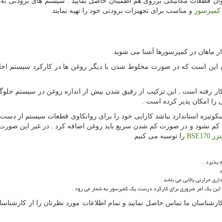
وان قطعات مکانیکی برروی هم اطمینان حاصل نمایید . سیستم های برودتی 
 کمپرسور
و مناسب برای تجهیزات برودتی خود را تهیه نمایند
ار ماهان در کمپرسورها آشنا می شوید.
این است که در صورت مخلوط شدن با دیگر روغن ها در کارکرد سیستم اخلا
ه کار رفته است , این ترکیب از رقیق شدن بیش از اندازه روغن در سیستم جلو
را امکان پذیر کرده است .
وتیزه استاندارد نباشد کارایی خود را برای روانکاوی قطعات سیستم از دست
غن کم نشود و در صورت کم شدن سریع باید روغن اضافه کرد . در غیر این صور
تزر
BSE170
را توسیه می کنیم .
 پذیرد .
د
ری حرارتی بالایی می باشد .
 این یک امر ضروری برای کارکرد درست یک کمپرسور به شمار می رود .
کارشناسان ما تماس حاصل نمایید و تمام اطلاعات مورد نظرتان را از کارشناسا