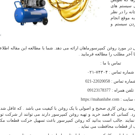
ی سیستم های
ه را در نظر
ه موقع انجام
ردن سیستم و
 در مورد روغن کمپرسورماهان ارائه می دهد. شما با مطالعه این مقاله اطلاع
 آخر مطلب را مطالعه فرمایید .
تماس با ما :
شماره تماس : ۷۴۳۰۴-۰۲۱
اره تماس : 22020058-021
تلفن همراه : 09123178377
سایت :
https://mahanlube.com
مند روغن کاری صحیح و اصولی با یک روغن با کیفیت می باشد . که غافل شدن
. کسانی که قصد خرید و تهیه روغن کمپرسور دارند می توانند از شرکت تولی
مایند .جالب است بدانید که روغن کمپرسور باعث تسهیل حرکت قطعات مکان
زک از قطعات محافظت می نماید .