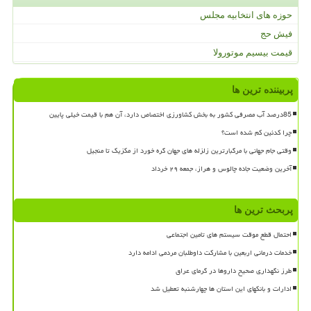
حوزه های انتخابیه مجلس
فیش حج
قیمت بیسیم موتورولا
پربیننده ترین ها
85درصد آب مصرفی کشور به بخش کشاورزی اختصاص دارد، آن هم با قیمت خیلی پایین
چرا کدئین کم شده است؟
وقتی جام جهانی با مرگبارترین زلزله های جهان گره خورد از مکزیک تا منجیل
آخرین وضعیت جاده چالوس و هراز، جمعه ۲۹ خرداد
پربحث ترین ها
احتمال قطع موقت سیستم های تامین اجتماعی
خدمات درمانی اربعین با مشارکت داوطلبان مردمی ادامه دارد
طرز نگهداری صحیح داروها در گرمای عراق
ادارات و بانکهای این استان ها چهارشنبه تعطیل شد