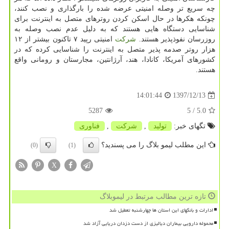
چه سریع تر وصله امنیتی عرضه شده را بارگذاری و نصب كنند،
چونكه هكرها در حال اسكن كردن روترهای متصل به اینترنت برای
شناسایی دستگاه هایی هستند كه به دلیل عدم نصب وصله به
روزرسان نفوذپذیر هستند.
شركت
امنیتی رپید ۷ تاكنون بیشتر از ۱۲
هزار روتر صدمه پذیر متصل به اینترنت را شناسایی كرده كه در
كشورهای آمریكا، كانادا، هند، آرژانتین، مجارستان و رومانی واقع
هستند.
1397/12/13
14:01:44
5287
/ 5
5.0
تگهای خبر:
تولید
,
شركت
,
فناوری
این مطلب لیمو بلاگ را می پسندید؟
(0)
(1)
X
تازه ترین مطالب مرتبط در لیموبلاگ
ادارات و بانکهای این استان ها چهارشنبه تعطیل شد
محموله دارویی بیماران دیالیزی از دست دزدان دریایی آزاد شد