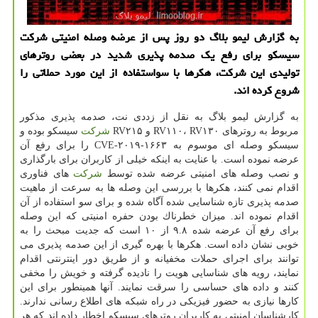
به گزارش لیمو بلاگ دو روز پس از عرضه وصله امنیتی شركت
سیسكو برای رفع یك صدمه پذیری شدید در بعضی روترهای
تولیدی این شركت، هكرها با سواستفاده از این مورد حملاتی را
شروع كرده اند.
به گزارش لیمو بلاگ به نقل از زددی نت، صدمه پذیری مذكور
مربوط به روترهای RV۱۱۰، RV۱۳۰ و RV۲۱۵
شركت
سیسكو بوده و
سیسكو وصله ای موسوم به CVE-۲۰۱۹-۱۶۶۳ را برای رفع آن
عرضه نموده است. با عنایت به اینكه خیلی از كاربران برای بارگذاری
و نصب وصله های امنیتی عرضه شده توسط
شركت
های فناوری
اقدام نمی كنند، هكرها با بررسی این وصله ها به سرعت از ماهیت
صدمه پذیری تازه شناسایی شده آگاه شده و برای سو استفاده از آن
اقدام نموده اند. میزان خطرناك بودن حفره امنیتی كه این وصله
برای رفع آن عرضه شده ۹.۸ از ۱۰ است كه جدیت مبحث را به
خوبی نشان داده است. هكرها با بهره گیری از این صدمه پذیری می
توانند برای اجرای حملات مخفیانه و از طریق دور اینترنتی اقدام
نمایند، رویه های شناسایی هویت را نادیده گرفته و خویش را مخفی
كنند و داده های حساسی را سرقت نمایند. آنها همینطور برای این
كارها نیازی به حضور فیزیكی در راه شبكه های اطلاع رسانی ندارند.
كارشناسان امنیتی به كاربران روترهای سیسكو اخطار داده اند كه هر