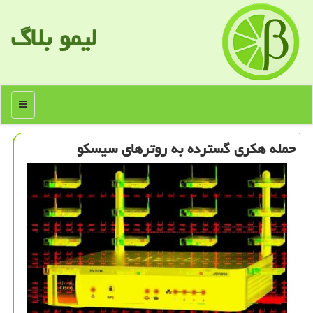
لیمو بلاگ
منو
حمله هكری گسترده به روترهای سیسكو