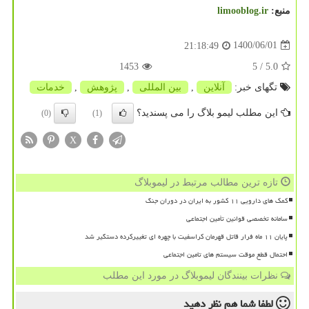
منبع:
limooblog.ir
1400/06/01
21:18:49
1453
/ 5
5.0
تگهای خبر:
آنلاین
,
بین المللی
,
پژوهش
,
خدمات
این مطلب لیمو بلاگ را می پسندید؟
(0)
(1)
X
تازه ترین مطالب مرتبط در لیموبلاگ
کمک های دارویی ۱۱ کشور به ایران در دوران جنگ
سامانه تخصصی قوانین تأمین اجتماعی
پایان ۱۱ ماه فرار قاتل قهرمان کراسفیت با چهره ای تغییرکرده دستگیر شد
احتمال قطع موقت سیستم های تامین اجتماعی
نظرات بینندگان لیموبلاگ در مورد این مطلب
لطفا شما هم
نظر دهید