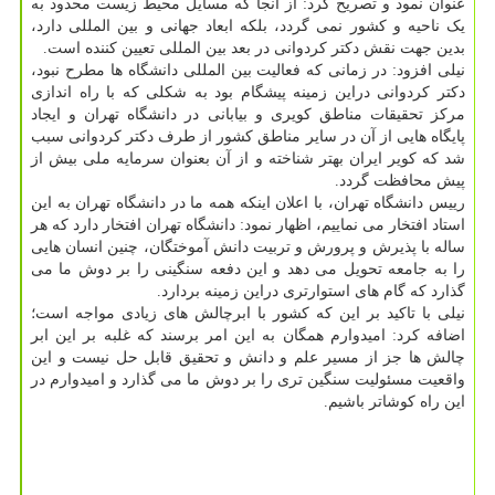
عنوان نمود و تصریح کرد: از آنجا که مسایل محیط زیست محدود به
یک ناحیه و کشور نمی گردد، بلکه ابعاد جهانی و بین المللی دارد،
بدین جهت نقش دکتر کردوانی در بعد بین المللی تعیین کننده است.
نیلی افزود: در زمانی که فعالیت بین المللی دانشگاه ها مطرح نبود،
دکتر کردوانی دراین زمینه پیشگام بود به شکلی که با راه اندازی
مرکز تحقیقات مناطق کویری و بیابانی در دانشگاه تهران و ایجاد
پایگاه هایی از آن در سایر مناطق کشور از طرف دکتر کردوانی سبب
شد که کویر ایران بهتر شناخته و از آن بعنوان سرمایه ملی بیش از
پیش محافظت گردد.
رییس دانشگاه تهران، با اعلان اینکه همه ما در دانشگاه تهران به این
استاد افتخار می نماییم، اظهار نمود: دانشگاه تهران افتخار دارد که هر
ساله با پذیرش و پرورش و تربیت دانش آموختگان، چنین انسان هایی
را به جامعه تحویل می دهد و این دفعه سنگینی را بر دوش ما می
گذارد که گام های استوارتری دراین زمینه بردارد.
نیلی با تاکید بر این که کشور با ابرچالش های زیادی مواجه است؛
اضافه کرد: امیدوارم همگان به این امر برسند که غلبه بر این ابر
چالش ها جز از مسیر علم و دانش و تحقیق قابل حل نیست و این
واقعیت مسئولیت سنگین تری را بر دوش ما می گذارد و امیدوارم در
این راه کوشاتر باشیم.