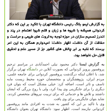
به گزارش لیمو بلاگ رئیس دانشگاه تهران با تاکید بر این که دکتر
کردوانی همیشه با شیوه ها و زبان و قلم شیوا اهتمام در پند و
اندرز تصمیم سازان در حوزه توجه به ثروت های طبیعی و حراست و
حفاظت از آن داشت، اظهار داشت: امیدوارم همگان به این امر
برسند که غلبه بر ابر چالش های کشور جز از مسیر علم و تحقیق
قابل حل نخواهد بود.
به
گزارش
ایسنا
دکتر محمود نیلی احمدآبادی در مراسم ترحیم
پروفسور پرویز کردوانی که بصورت آنلاین در
دانشگاه
تهران برگزار
شد، با اعلان اینکه درگذشت پروفسور کردوانی برای جامعه علمی،
مردم ایران، پژوهشگران و متخصصان حوزه محیط زیست مایه
تاسف و تاثر است، اضافه کرد: خیلی مشکل است که بتوان فرد
دیگری را برای جایگزینی وی پیدا کرد، ولی با روح بزرگی که ایشان
داشتند و تلاش ها و خدماتی که برای تربیت نیروهای متخصص کردند،
شاید بتوان جایگزینی برای وی یافت.
وی با تاکید بر این که کشور به شدت به افرادی مانند پروفسور
کردوانی نیازمند است، اظهار نمود: دانشگاه تهران بعنوان دانشگاه