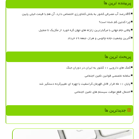
پربیننده ترین ها
85درصد آب مصرفی کشور به بخش کشاورزی اختصاص دارد، آن هم با قیمت خیلی پایین
چرا کدئین کم شده است؟
وقتی جام جهانی با مرگبارترین زلزله های جهان گره خورد از مکزیک تا منجیل
آخرین وضعیت جاده چالوس و هراز، جمعه ۲۹ خرداد
پربحث ترین ها
کمک های دارویی ۱۱ کشور به ایران در دوران جنگ
سامانه تخصصی قوانین تأمین اجتماعی
پایان ۱۱ ماه فرار قاتل قهرمان کراسفیت با چهره ای تغییرکرده دستگیر شد
احتمال قطع موقت سیستم های تامین اجتماعی
جدیدترین ها