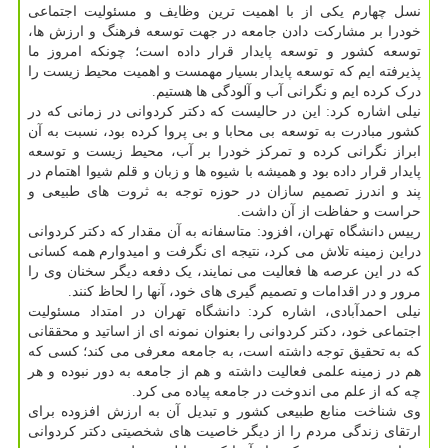
نسل چهارم یکی از با اهمیت ترین وظایف و مسئولیت اجتماعی
خودرا بر مشارکت دادن جامعه در جهت توسعه فرهنگ و ارزش ها،
توسعه کشور و توسعه پایدار قرار داده است؛ چونکه امروز ما
پذیرفته ایم که توسعه پایدار بسیار مهمست و اهمیت محیط زیست را
درک کرده ایم و نگرانی آب و آلودگی ها هستیم.
نیلی اشاره کرد: این در حالیست که دکتر کردوانی در زمانی که در
کشور مبادرت به توسعه بی محابا و بی پروا کرده بود، نسبت به آن
ابراز نگرانی کرده و تمرکز خودرا بر آب، محیط زیست و توسعه
پایدار قرار داده بود و همیشه با شیوه ها و زبان و قلم شیوا اهتمام در
پند و اندرز تصمیم سازان در حوزه توجه به ثروت های طبیعی و
حراست و حفاظت از آن داشت.
رییس دانشگاه تهران، افزود: متاسفانه به آن مقدار که دکتر کردوانی
دراین زمینه تلاش می کرد، نتیجه ای نگرفت و امیدوارم همه کسانی
که در این عرصه ها فعالیت می نمایند، یک دفعه دیگر سخنان وی را
مرور و در اقدامات و تصمیم گیری های خود، آنها را لحاظ کنند.
نیلی احمدآبادی، اشاره کرد: دانشگاه تهران در امتداد مسئولیت
اجتماعی خود، دکتر کردوانی را بعنوان نمونه ای از اساتید و محققانی
که به تحقیق توجه داشته است، به جامعه معرفی می کند؛ کسی که
هم در زمینه علمی فعالیت داشته و هم از جامعه به دور نبوده و هر
چه که از علم می اندوخت در جامعه پیاده می کرد.
وی شناخت منابع طبیعی کشور و تبدیل آن به ارزش افزوده برای
ارتقای زندگی مردم را از دیگر خاصیت های شخصیتی دکتر کردوانی