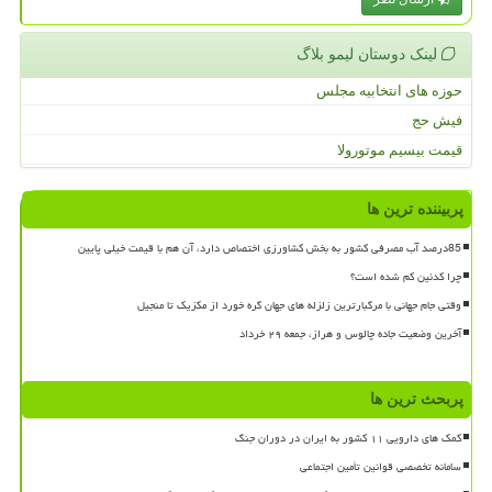
لینک دوستان لیمو بلاگ
حوزه های انتخابیه مجلس
فیش حج
قیمت بیسیم موتورولا
پربیننده ترین ها
85درصد آب مصرفی کشور به بخش کشاورزی اختصاص دارد، آن هم با قیمت خیلی پایین
چرا کدئین کم شده است؟
وقتی جام جهانی با مرگبارترین زلزله های جهان گره خورد از مکزیک تا منجیل
آخرین وضعیت جاده چالوس و هراز، جمعه ۲۹ خرداد
پربحث ترین ها
کمک های دارویی ۱۱ کشور به ایران در دوران جنگ
سامانه تخصصی قوانین تأمین اجتماعی