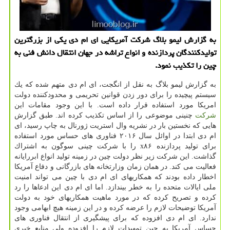
به گزارش لیمو بلاگ شركت آمریكایی ای ام دی یكی از بزرگترین
تولیدكنندگان پردازنده و انواع تراشه در جهان انتقال دانش فنی به
چین را تكذیب نمود.
به گزارش لیمو بلاگ به نقل از انگجت، ای ام دی متهم شده كه یك
سیستم پیچیده را برای دور زدن قوانین تحریمی و محدودكننده دولت
امریكا مورد استفاده قرار داده است. با این وجود مقامات این
شركت
چنینی موضوعی را از اساس تكذیب كرده اند. طبق گزارش
هایی كه نخستین بار در نشریه وال استریت ژورنال به چاپ رسید، ای
ام دی ابتدا در اوائل سال ۲۰۱۶ فناوری های حساس مورد استفاده
برای تولید پردازنده x۸۶ را با شركت چینی سوگون به اشتراك
گذاشت. این شركت زیر نظر دولت چین در زمینه تولید انواع ابررایانه
فعالیت می كند. در همان زمان وزارتخانه های بازرگانی و دفاع آمریكا
اخطار داده بودند كه همكاریهای ای ام دی با چین می تواند امنیت
ملی ایالات متحده را به خطر بیندازد. اما ای ام دی این ادعاها را رد
كرده و تصریح كرده كه در مورد ماهیت همكاریهای خود به دولت
آمریكا توضیحات لازم را عرضه كرده و در این زمینه هیچ ابهامی وجود
ندارد. ای ام دی افزوده كه برای پیشگیری از انتقال فناوری های
حساس آمریكا به چین تمهیدات لازم را افزوده ولی منابع خبری