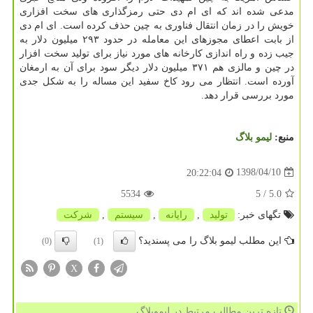
مدعی شده اند كه ای ام دی حتی رمزگذاری های سخت افزاری
خویش را در زمان انتقال فناوری به چین حذف كرده است. ای ام دی
از بابت اعطای مجوزهای این معامله در حدود ۲۹۳ میلیون دلار به
جیب زده و راه اندازی كارخانه های مورد نیاز برای تولید سخت افزار
در چین و مالزی هم ۳۷۱ میلیون دلار دیگر سود برای آن به ارمغان
آورده است. انتظار می رود كاخ سفید این مساله را به شكل جدی
مورد بررسی قرار دهد.
منبع:
لیمو بلاگ
1398/04/10
20:22:04
5534
/ 5
5.0
تگهای خبر:
تولید
,
رایانه
,
سیستم
,
شركت
این مطلب لیمو بلاگ را می پسندید؟
(0)
(1)
X
تازه ترین مطالب مرتبط در لیموبلاگ