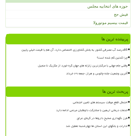
حوزه های انتخابیه مجلس
فیش حج
قیمت بیسیم موتورولا
پربیننده ترین ها
85درصد آب مصرفی کشور به بخش کشاورزی اختصاص دارد، آن هم با قیمت خیلی پایین
چرا کدئین کم شده است؟
وقتی جام جهانی با مرگبارترین زلزله های جهان گره خورد از مکزیک تا منجیل
آخرین وضعیت جاده چالوس و هراز، جمعه ۲۹ خرداد
پربحث ترین ها
احتمال قطع موقت سیستم های تامین اجتماعی
خدمات درمانی اربعین با مشارکت داوطلبان مردمی ادامه دارد
طرز نگهداری صحیح داروها در گرمای عراق
ادارات و بانکهای این استان ها چهارشنبه تعطیل شد