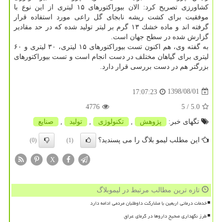
كشاورزی تصریح كرد: الان بیوراكتورهای ۱۵ لیتری از این نوع با
موفقیت برای كشت ریشه نابجای گل راعی مورد استفاده قرار
گرفته اند و ماده خشك ۱۳ گرم بر لیتر تولید شده كه در حد مقادیر
گزارش شده در سطح جهان است.
به گفته وی، هم اكنون تست بیوراكتورهای ۱۵ لیتری، ۳۰ لیتری و ۶۰
لیتری برای گیاهان مختلف در دست انجام است و تست بیوراكتورهای
بزرگتر هم در دست بررسی قرار دارد.
1398/08/01
17:07:23
4776
/ 5
5.0
تگهای خبر:
پژوهش
,
تكنولوژی
,
تولید
,
صنایع
این مطلب لیمو بلاگ را می پسندید؟
(0)
(1)
X
تازه ترین مطالب مرتبط در لیموبلاگ
خدمات درمانی اربعین با مشارکت داوطلبان مردمی ادامه دارد
طرز نگهداری صحیح داروها در گرمای عراق