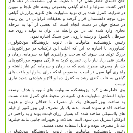
خان احمدی خاطرنشان كرد: با عنایت به این مشكلات در دهه های
اخیر كشت سلولها و اندام گیاهی بخصوص ریشه های نابجا و مویین
در شرایط كنترل شده برای تولید متابولیت های ثانویه پرارزش گیاهی
مورد توجه دانشمندان قرار گرفته و تحقیقات فراوانی در این زمینه
در سطح جهان در دست انجام است كه بعضی از آنها به مرحله
تجاری وارد شده اند. در این رابطه می توان به تولید داروی ضد
سرطان تاكسول و ریشه دارویی جین سینگ اشاره نمود.
رئیس پژوهشكده متابولیت های ثانویه پژوهشگاه بیوتكنولوژی
كشاورزی با اشاره به این كه اغلب این تركیبات در بیوراكتورهای
بزرگ تولید می شوند كه ساخت و راهبری آنها به سرمایه، زمان و
دانش فنی زیاد نیاز دارد، تصریح كرد: به تازگی مفهوم بیوراكتورهای
یك بار مصرف مطرح شده كه به زمان و سرمایه كم نیاز داشته و
راهبری آنها سهل تر است. بخصوص اینكه برای سلولها و بافت های
گیاهی به علت كندی رشد به كنترل دما و pH و هوادهی شدید نیازی
نیست.
وی خاطرنشان كرد: پژوهشكده متابولیت های ثانویه با هدف توسعه
تولید اقتصادی متابولیت های ثانویه در محیط های كنترل شده نسبت
به ساخت بیوراكتورهای یك بار مصرف با حداقل زمان و هزینه
ساخت اقدام نموده است. بدنه یك بار مصرف این بیوراكتور از فیلم
های پلاستیكی ساخته شده كه بسیار ارزان قیمت بوده و به راحتی در
اتوكلاو استریل می شود. البته اتصالات و تجهیزات جانبی مانند فیلترها
یك بار مصرف نبوده و قابل استفاده مجدد هستند.
رئیس پژوهشكده متابولیت های ثانویه پژوهشگاه بیوتكنولوژی