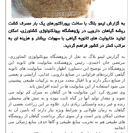
به گزارش لیمو بلاگ با ساخت بیوراكتورهای یك بار مصرف كشت
ریشه گیاهان دارویی در پژوهشگاه بیوتكنولوژی كشاورزی، امكان
تولید متابولیت های ثانویه گیاهی با سهولت بیشتر و هزینه ای به
مراتب كمتر در كشور فراهم گردید.
به گزارش لیمو بلاگ به نقل از پژوهشگاه بیوتكنولوژی كشاورزی،
مرتضی خان احمدی، رئیس پژوهشكده متابولیت های ثانویه این
پژوهشگاه در توضیح این دستاورد اظهار داشت: متابولیت های ثانویه
گیاهی كاربردهای فراوانی در صنایع دارویی، غذایی، آرایشی و بعضی
از صنایع دیگر دارند و با اقبال مجدد مردم به تركیبات طبیعی پیشبینی
می شود استفاده از این متابولیت ها در آینده افزایش یابد.
وی تصریح كرد: این متابولیت ها در گیاهان به میزان كم تولید می
شوند و مقدار تولید آنها در گیاه ثابت نبوده و به تنش های محیطی
زنده و غیر زنده وابستگی زیادی دارد. علاوه بر این زراعت بعضی از
گیاهان به زمان طولانی و شرایط ویژه نیاز دارند كه تامین آن به
سختی امكان پذیر است و از سوی دیگر برداشت گیاهان از رویشگاه
های طبیعی هم به تخریب منابع طبیعی و گاها حذف منابع ژنتیكی می
انجامد.