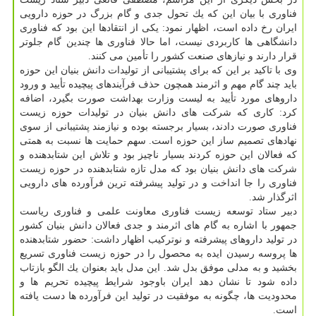
فناوری با بیان این كه یك تحول جدی و گام بزرگ در حوزه دارویی
ایران رخ داده است، اظهار نمود: یكی از انتقادها این بود كه فناوری
دانشگاهی ها كاربردی نیست، اما حالا فناوری ها چندین گام جلوتر
قرار دارند و نیازهای صنعت كشور را تأمین می كنند.
وی با تاكید بر این كه برای پشتیبانی از تولیدات دانش بنیان این حوزه
باید چند گام مهم و اثرمند همچون حذف فرآیندهای پیچیده تأیید و ورود
داروهای مورد تأیید به لیست وزارت بهداشت صورت بگیرد، اضافه
كرد: كاری كه شركت های دانش بنیان در تولیدات حوزه زیست
فناوری صورت دادند، بسیار برجسته بوده و نیازمند پشتیبانی از سوی
نهادهای تصمیم ساز این حوزه است. سهم حمایت ها نسبت به همتی
كه فعالان این حوزه كردند بسیار ناچیز بود و تلاش این شتابدهنده و
شركت های دانش بنیان بود كه مدل تازه شتابدهنده در حوزه زیست
فناوری را جا انداخت و در تولید پیشرفته ترین فرآورده های دارویی
اثرگذار شد.
دبیر ستاد توسعه زیست فناوری معاونت علمی و فناوری ریاست
جمهور با اشاره به گام های اثرمند و جدی فعالان دانش بنیان كشور
در تولید داروهای پیشرفته و نوتركیب اظهار داشت: حضور شتابدهنده
ها پروسه رسیدن ایده به محصول را در حوزه زیست فناوری تسریع
بخشید و به مدلی موفق بدل شد. این مدل باید بعنوان یك الگو بازتاب
داده شود تا نشان دهد ایران باوجود شرایط پیچیده تحریم ها و
محدودیت ها، چگونه به موفقیت در تولید این فرآورده ها دست یافته
است.