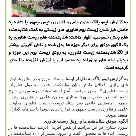
به گزارش لیمو بلاگ معاون علمی و فناوری رئیس جمهور با اشاره به
حاصل خیز شدن زیست بوم فناوری های زیستی به كمك شتابدهنده
های بخش خصوصی، اظهار داشت: شتابدهنده های زیست فناوری به
یك الگوی موفق برای دیگر حوزه ها بدل شده و نقش آفرینی بیشتر
از 20 شتابدهنده زیست فناوری، به رونق زیست بوم این حوزه و
تبدیل ایده های نوآورانه به محصولاتی با ارزش افزوده بالا منجر
گردیده است.
به گزارش لیمو بلاگ به نقل از ایسنا
، بامداد امروز و در سالن همایش
های رازی، فعالان دانش بنیان تولیدكننده هفت محصول فناورانه
زیست فناوری كه بطور موفقیت آمیز از شتابدهنده پرسیس ژن خارج
شده اند، در حضور سورنا ستاری معاون علمی و فناوری رئیس
جمهور، مصطفی قانعی دبیر ستاد توسعه زیست فناوری معاونت
علمی و فناوری ریاست جمهوری قراردادهای خودرا با سرمایه گذاران
منعقد نمودند.
الگوی موفق شتابدهنده ها و رونق زیست فناوری
سورنا ستاری در این مراسم از نقش آفرینی اثرمند شتابدهنده ها در
رسیدن ایده ها به محصول گفت و افزود: بیشتر از ۱۰۰ شتابدهنده در