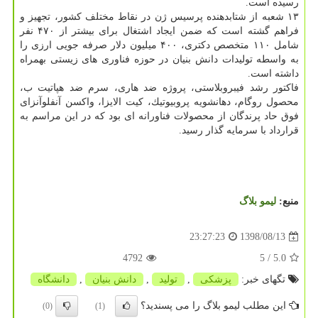
رسیده است.
۱۳ شعبه از شتابدهنده پرسیس ژن در نقاط مختلف كشور، تجهیز و
فراهم گشته است كه ضمن ایجاد اشتغال برای بیشتر از ۴۷۰ نفر
شامل ۱۱۰ متخصص دكتری، ۴۰۰ میلیون دلار صرفه جویی ارزی را
به واسطه تولیدات دانش بنیان در حوزه فناوری های زیستی بهمراه
داشته است.
فاكتور رشد فیبروبلاستی، پروژه ضد هاری، سرم ضد هپاتیت ب،
محصول روگام، دهانشویه پروبیوتیك، كیت الایزا، واكسن آنفلوآنزای
فوق حاد پرندگان از محصولات فناورانه ای بود كه در این مراسم به
قرارداد با سرمایه گذار رسید.
منبع:
لیمو بلاگ
1398/08/13
23:27:23
4792
/ 5
5.0
تگهای خبر:
پزشكی
,
تولید
,
دانش بنیان
,
دانشگاه
این مطلب لیمو بلاگ را می پسندید؟
(0)
(1)