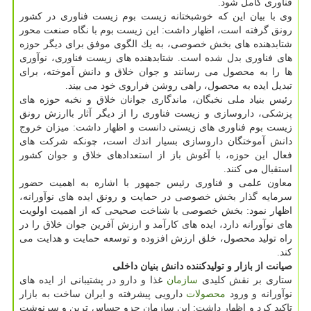
فناوری كامل شود.
وی با بیان این كه خوشبختانه زیست بوم زیست فناوری در كشور
رونق گرفته است، اظهار داشت: این زیست بوم با نگاه صنعت محور
شتابدهنده های بخش خصوصی، به یك الگوی موفق برای دیگر حوزه
های فناوری بدل شده است. شتابدهنده های زیست فناوری، نوآوری
ها را به محصول می رسانند و جوان خلاق و دانش آموخته، برای
تبدیل ایده به محصول، راهی روشن فراروی خود می بیند.
رئیس بنیاد ملی نخبگان، ماندگاری جوانان خلاق و نخبه حوزه های
پزشكی، داروسازی و زیست فناوری را از دیگر آثار باارزش رونق
زیست بوم فناوری های زیستی دانست و اظهار داشت: میزان خروج
دانش آموختگان داروسازی بسیار اندك است، چونكه شركت های
فعال این حوزه، با آغوش باز از استعدادهای خلاق و جوان كشور
استقبال می كنند.
معاون علمی و فناوری رئیس جمهور با اشاره به اهمیت حضور
سرمایه گذار بخش خصوصی در حمایت و رونق ایده های نوآورانه،
اظهار نمود: بخش خصوصی با شناخت صحیحی كه از اهمیت اولویت
های نوآورانه دارد، ایده های كارآمد و ارزش آفرین جوان خلاق را در
راه تولید محصول، خلق ارزش افزوده و توسعه حمایت و هدایت می
كند.
صیانت از بازار و تولیدكننده دانش بنیان داخلی
ستاری بر نقش كلیدی
سازمان
غذا و دارو در پشتیبانی از ایده های
نوآورانه و ورود
محصولات
دارویی پیشرفته و ایران ساخت به بازار
تاكید كرد و اظهار داشت: این سازمان جزو حساس ترین و سرنوشت