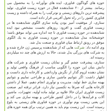
حوزه های گوناگون فناوری، ایده های نوآورانه را به محصول می
رسانند. بیشتر از ۲۰ شتابدهنده فعال در حوزه زیست فناوری، تولید
پیشرفته ترین داروهای زیستی و نوتركیب را به همراه داشته و زیست
فناوری كشور را در راه تحول آفرینی قرار داده است.
ستاری، از موفقیت آمیز بودن پیاده سازی الگوی شتابدهنده ها در
زیست فناوری گفت و افزود: روزهای نخست مشخص نبود ایده
شتابدهنده در حوزه زیست فناوری تا چه اندازه می تواند موفق باشد؛
خوشبختانه مدل شتابدهنده در حوزه زیست فناوری به یك الگوی
موفق در رونق ارتباط میان فناوری و صنعت بدل شد.
وی ادامه داد:
شركت
هایی كه از شتابدهنده پرسیس ژن خارج شده و
به شركت های بزرگی بدل شدند، حالا به ارزش های چند ده میلیاردی
رسیده اند.
ستاری، پیشرفت چشم گیر و نمایان زیست فناوری و شركت های
دانش بنیان این حوزه را الگویی مناسب از فرهنگ واقعی تولید و
نشان دهنده لزوم گذار از نگرش وارداتچی و كارخانه داری دانست و
اظهار داشت: اگر نتوانیم ماشین سازی و طراحی نماییم و نتوانیم
بهینه سازی خط تولید، مدیریت و نوآوری انجام دهیم، عملا از داشتن
كارخانه هایی كه صرفا به تكنسین نیاز دارد، فراتر نرفته ایم. صنعت
زیست فناوری ایران حالا علاوه بر تولید ماده اولیه، تجهیزات، ماشین
آلات و فرآیندها را در داخل كشور طراحی و بهینه سازی می كند و
این یعنی زیست بوم نوآوری در حوزه فناوری های زیستی به بلوغ
رسیده است. این زیست بوم باید به همین ترتیب برای همه حوزه های