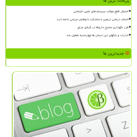
پربحث ترین ها
احتمال قطع موقت سیستم های تامین اجتماعی
خدمات درمانی اربعین با مشارکت داوطلبان مردمی ادامه دارد
طرز نگهداری صحیح داروها در گرمای عراق
ادارات و بانکهای این استان ها چهارشنبه تعطیل شد
جدیدترین ها