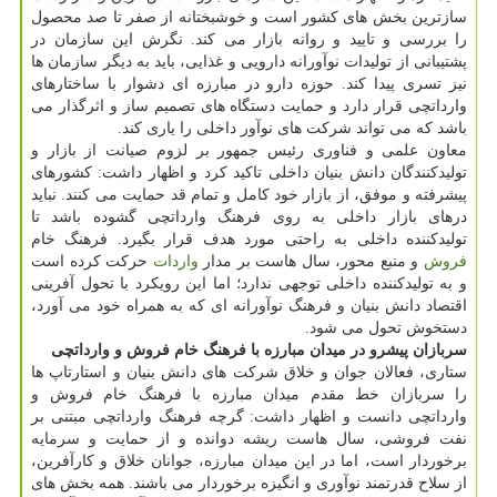
سازترین بخش های كشور است و خوشبختانه از صفر تا صد محصول
را بررسی و تایید و روانه بازار می كند. نگرش این سازمان در
پشتیبانی از تولیدات نوآورانه دارویی و غذایی، باید به دیگر سازمان ها
نیز تسری پیدا كند. حوزه دارو در مبارزه ای دشوار با ساختارهای
وارداتچی قرار دارد و حمایت دستگاه های تصمیم ساز و اثرگذار می
باشد كه می تواند شركت های نوآور داخلی را یاری كند.
معاون علمی و فناوری رئیس جمهور بر لزوم صیانت از بازار و
تولیدكنندگان دانش بنیان داخلی تاكید كرد و اظهار داشت: كشورهای
پیشرفته و موفق، از بازار خود كامل و تمام قد حمایت می كنند. نباید
درهای بازار داخلی به روی فرهنگ وارداتچی گشوده باشد تا
تولیدكننده داخلی به راحتی مورد هدف قرار بگیرد. فرهنگ خام
فروش
و منبع محور، سال هاست بر مدار
واردات
حركت كرده است
و به تولیدكننده داخلی توجهی ندارد؛ اما این رویكرد با تحول آفرینی
اقتصاد دانش بنیان و فرهنگ نوآورانه ای كه به همراه خود می آورد،
دستخوش تحول می شود.
سربازان پیشرو در میدان مبارزه با فرهنگ خام فروش و وارداتچی
ستاری، فعالان جوان و خلاق شركت های دانش بنیان و استارتاپ ها
را سربازان خط مقدم میدان مبارزه با فرهنگ خام فروش و
وارداتچی دانست و اظهار داشت: گرچه فرهنگ وارداتچی مبتنی بر
نفت فروشی، سال هاست ریشه دوانده و از حمایت و سرمایه
برخوردار است، اما در این میدان مبارزه، جوانان خلاق و كارآفرین،
از سلاح قدرتمند نوآوری و انگیزه برخوردار می باشند. همه بخش های