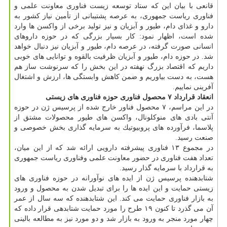
قانعی با بیان این كه ستاد توسعه زیست فناوری معاونت علمی و
فناوری ریاست جمهوری، به عرصه پشتیبانی از تأمین نیاز كشور به
دارو و غذای دام، طیور و آبزیان و نیز تولید برخی از واكسن ها وارد
شده است، اظهار نمود: كار بسیار بزرگی كه در حوزه داروهای
انسانی صورت گرفته، در عرصه دام، طیور و آبزیان نیز دنبال خواهد
شد. در حوزه دام، طیور و آبزیان ظرفیت بالقوه و توانایی های خوبی
داریم كه اقتصاد بزرگ نهفته در این بخش را كه سرنوشت ساز هم
هست، به دست بیاوریم و ضمن كاهش وابستگی ها، ارزش و اشتغال
آفرینی نماییم.
انعقاد قرارداد ۷ محصول فناوری حوزه فناوری های زیستی
در این مراسم، ۷ محصول فناور خارج شده از پرسیس ژن در حوزه
آنتی بادی های منوكلونال، واكسن های طیور محصولات مشتق از
پلاسما، فرآورده های پروبیوتیك به سرمایه گذاری بخش خصوصی و
صنعت رسید.
در مجموع ۱۳ فناوری پیشرفته دارویی ارائه شد كه از این میان،
تعداد هفت فناوری در حضور معاونت علمی وفناوری ریاست جمهوری
به قرارداد با سرمایه گذار رسید.
شتابدهنده پرسیس ژن از ایده های نوآورانه در حوزه فناوری های
زیستی حمایت و این ایده ها را برای تبدیل شدن به محصول و ورود
به بازار فناوری حمایت می كند. این شتابدهنده كه سه سال از عمر
آن می گذرد تا كنون ۱۹ طرح را مورد حمایت شتابدهی قرار داده كه
چهار مورد منجر به ورود به بازار شد و دو مورد نیز به مطالعه بالینی