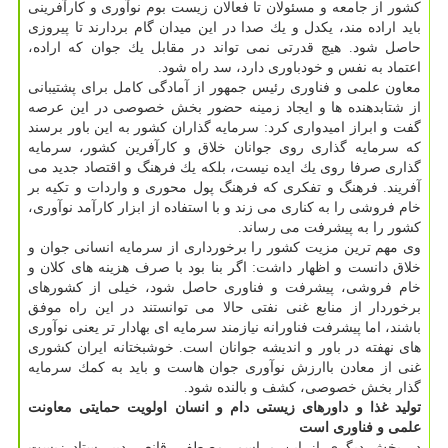
كشور از جامعه و مسئولان تا فعالان زیست بوم نوآوری و كارآفرینی
باید اراده مند، یكدل و یك صدا در این میدان گام بردارند تا پیروزی
حاصل شود. هیچ قدرتی نمی تواند در مقابل یك جوان كه اراده،
اعتماد به نفس و خودباوری دارد، سد راه شود.
معاون علمی و فناوری رئیس جمهور از آمادگی كامل برای پشتیبانی
از شتابدهنده ها و ایجاد زمینه حضور بخش خصوصی در این عرصه
گفت و ابراز امیدواری كرد: سرمایه گذاران كشور به این باور برسند
كه سرمایه گذاری روی جوانان خلاق و كارآفرین كشور، سرمایه
گذاری صرفا روی یك ایده نیست، بلكه یك فرهنگ و اقتصاد جدید می
آفریند. فرهنگ و تفكری كه فرهنگ پول محوری و واردات و تكیه بر
خام فروشی را به كناری می زند و با استفاده از ابزار كارآمد نوآوری،
كشور را به پیشرفت می رساند.
وی مهم ترین مزیت كشور را برخورداری از سرمایه انسانی جوان و
خلاق دانست و اظهار داشت: اگر بنا بود با صرف هزینه های كلان و
خام فروشی، پیشرفت و فناوری حاصل شود، خیلی از كشورهای
برخوردار از منابع غنی نفتی حالا می توانستند در این راه موفق
باشند، اما پیشرفت فناورانه نیازمند سرمایه ای بهادار تر یعنی نوآوری
های نهفته در باور و اندیشه جوانان است. خوشبختانه ایران كشوری
غنی از معادن باارزش نوآوری جوان هاست و باید به كمك سرمایه
گذار بخش خصوصی، كشف و بالنده شود.
تولید غذا و داورهای زیستی دام و انسان اولویت حمایتی معاونت
علمی و فناوری است
در بخش دیگری از این مراسم، مصطفی قانعی دبیر ستاد زیست