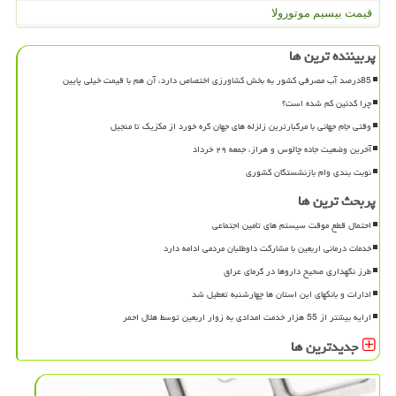
قیمت بیسیم موتورولا
پربیننده ترین ها
85درصد آب مصرفی کشور به بخش کشاورزی اختصاص دارد، آن هم با قیمت خیلی پایین
چرا کدئین کم شده است؟
وقتی جام جهانی با مرگبارترین زلزله های جهان گره خورد از مکزیک تا منجیل
آخرین وضعیت جاده چالوس و هراز، جمعه ۲۹ خرداد
نوبت بندی وام بازنشستگان کشوری
پربحث ترین ها
احتمال قطع موقت سیستم های تامین اجتماعی
خدمات درمانی اربعین با مشارکت داوطلبان مردمی ادامه دارد
طرز نگهداری صحیح داروها در گرمای عراق
ادارات و بانکهای این استان ها چهارشنبه تعطیل شد
ارایه بیشتر از 55 هزار خدمت امدادی به زوار اربعین توسط هلال احمر
جدیدترین ها