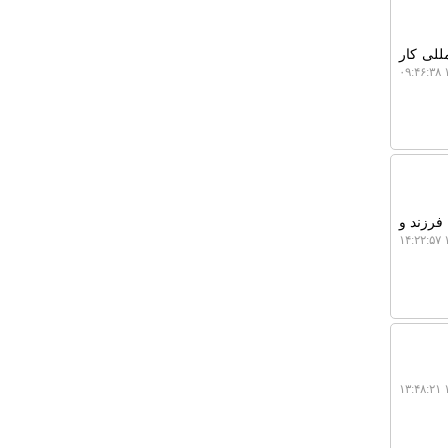
للی کار
۱
لیمو بلاگ: مدیرعامل صندوق بیمه اجتماعی کشاورزان، روستاییان و عشایر از بیمه رایگان زنان روستایی دارای 3 فرزند و
۱
۱