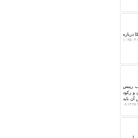
 درباره
۱
جی، نایب رییس
 و رکود
آن باید
۱