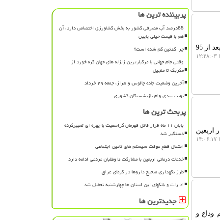
پربیننده ترین ها
85درصد آب مصرفی کشور به بخش کشاورزی اختصاص دارد، آن
هم با قیمت خیلی پایین
لیمو بلاگ: معاون امور بین الملل و حقوق بشردوستانه جمعیت هلال احمر از آزادی محموله دارویی کشتی توسکا بعد از 95
چرا کدئین کم شده است؟
۱
وقتی جام جهانی با مرگبارترین زلزله های جهان گره خورد از
مکزیک تا منجیل
آخرین وضعیت جاده چالوس و هراز، جمعه ۲۹ خرداد
نوبت بندی وام بازنشستگان کشوری
پربحث ترین ها
پایان ۱۱ ماه فرار قاتل قهرمان کراسفیت با چهره ای تغییرکرده
 اربعین
دستگیر شد
۱
احتمال قطع موقت سیستم های تامین اجتماعی
خدمات درمانی اربعین با مشارکت داوطلبان مردمی ادامه دارد
طرز نگهداری صحیح داروها در گرمای عراق
ادارات و بانکهای این استان ها چهارشنبه تعطیل شد
جدیدترین ها
 وداع و