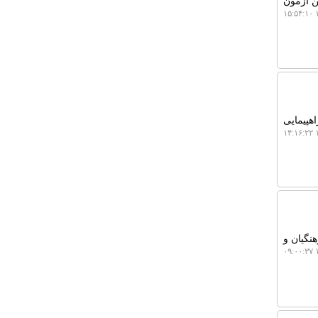
ن آزمون
۱
هپیمایی
۱
نگیان و
۱