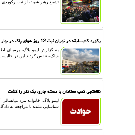
تشییع رهبر شهید، از ثبت رکوردی ب
رکورد کم سابقه در تهران ثبت 12 روز هوای پاک در بهار امسال
«پاک» تنفس کردند این در حالیست که سال ۹۹ آخرین باری که تعداد روزهای پاک ت
نظافتچی کمپ معتادان با دسته جارو، بک نفر را کشت
شناسایی نشده با مراجعه به دادگا