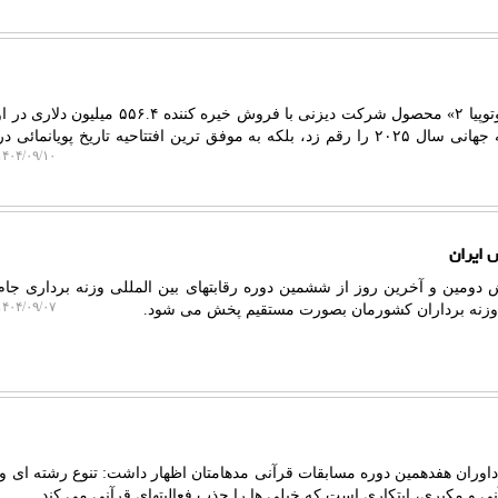
لیمو بلاگ: لیمو بلاگ: پویانمائی «زوتوپیا ۲» محصول شرکت دیزنی با فروش خیره کنن
هفته، نه فقط بزرگ ترین افتتاحیه جهانی سال ۲۰۲۵ را رقم زد، بلکه به موفق ترین افتتاحیه تاریخ پویانم
۴۰۴/۰۹/۱۰ ۱۱:۵۷:۵۶
 ایران
دومین و آخرین روز از ششمین دوره رقابتهای بین المللی وزنه برداری جام
۴۰۴/۰۹/۰۷ ۱۶:۳۵:۴۸
اوران هفدهمین دوره مسابقات قرآنی مدهامتان اظهار داشت: تنوع رشته ای و 
 و مکبری، ابتکاری است که خیلی ها را جذب فعالیتهای قرآنی می کند.